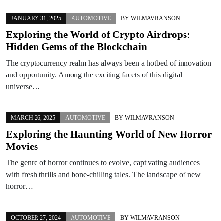
JANUARY 31, 2025
AUTOMOTIVE
BY
WILMAVRANSON
Exploring the World of Crypto Airdrops:
Hidden Gems of the Blockchain
The cryptocurrency realm has always been a hotbed of innovation
and opportunity. Among the exciting facets of this digital
universe…
MARCH 26, 2025
AUTOMOTIVE
BY
WILMAVRANSON
Exploring the Haunting World of New Horror
Movies
The genre of horror continues to evolve, captivating audiences
with fresh thrills and bone-chilling tales. The landscape of new
horror…
OCTOBER 27, 2024
AUTOMOTIVE
BY
WILMAVRANSON