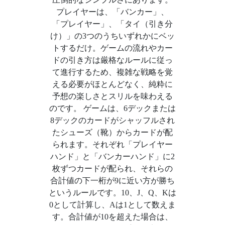
プレイヤーは、「バンカー」、
「プレイヤー」、「タイ（引き分
け）」の3つのうちいずれかにベッ
トするだけ。ゲームの流れやカー
ドの引き方は厳格なルールに従っ
て進行するため、複雑な戦略を覚
える必要がほとんどなく、純粋に
予想の楽しさとスリルを味わえる
のです。 ゲームは、6デックまたは
8デックのカードがシャッフルされ
たシューズ（靴）からカードが配
られます。それぞれ「プレイヤー
ハンド」と「バンカーハンド」に2
枚ずつカードが配られ、それらの
合計値の下一桁が9に近い方が勝ち
というルールです。10、J、Q、Kは
0として計算し、Aは1として数えま
す。合計値が10を超えた場合は、