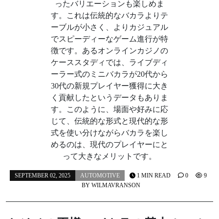
ったバリエーションも楽しめま
す。これは伝統的なバカラよりテ
ーブルが小さく、よりカジュアル
でスピーディーなゲーム進行が特
徴です。あるオンラインカジノの
ケーススタディでは、ライブディ
ーラー式のミニバカラが20代から
30代の新規プレイヤー獲得に大き
く貢献したというデータもありま
す。このように、場面や好みに応
じて、伝統的な形式と現代的な形
式を使い分けながらバカラを楽し
めるのは、現代のプレイヤーにと
って大きなメリットです。
SEPTEMBER 02, 2025
AUTOMOTIVE
1 MIN READ
0
9
BY
WILMAVRANSON