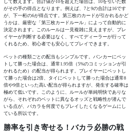
して数えます。合計値が10を超えた場合は、10を引いた数
がその手の得点となります。例えば、7と9の合計は16です
が、下一桁の6が得点です。第三枚のカードが引かれるかど
うかは、厳密な「第三枚カードルール」によって自動的に
決定されます。このルールは一見複雑に見えますが、プレ
イヤーが判断する必要はなく、すべてディーラーが行って
くれるため、初心者でも安心してプレイできます。
ベットの種類ごとの配当もシンプルです。バンカーにベッ
トして勝った場合は、通常1.95倍（5%のコミッションが引
かれるため）の配当が得られます。プレイヤーにベットし
て勝った場合は2倍、タイにベットして勝った場合は通常8
倍や9倍といった高い配当が得られますが、発生する確率は
極めて低いです。このように、ルールが単純明快でありな
がら、それぞれのベットに異なるオッズと戦略性が潜んで
いる点が、バカラを何度でもプレイしたくなるゲームにし
ている所以です。
勝率を引き寄せる！バカラ必勝の戦