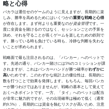
略と心得
バカラは運任せのゲームのように見えますが、長期的に楽
しみ、勝率を高めるためにはいくつかの
重要な戦略と心得
が存在します。まず何よりも重要なのが
資金管理
です。一
度に全資金を賭けるのではなく、セッションごとの予算を
決め、それを守ることが長くゲームを楽しむための鉄則で
す。勝っている時も負けている時も、冷静な判断を失わな
いことが求められます。
戦略面で最も注目されるのは、「バンカー」へのベットで
す。先述の通り、バンカー賭けには5%のコミッションが課
されますが、これはバンカーハンドが勝つ確率が
わずかに
高い
ためです。このわずかな統計上の優位性は、長期的に
数を打つことで効果を発揮します。もちろん、毎回バンカ
ーが勝つわけではありませんが、戦略の基本として覚えて
おくべきポイントです。一方、「タイ」へのベットは配当
が非常に魅力的ですが、その出現確率は極めて低く（通常
約9.5%）、長期的には資金を蝕むリスクが高いため、注意