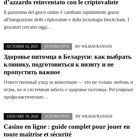
d’azzardo reinventato con le criptovalute
Il panorama del gioco online è cambiato rapidamente grazie
all'integrazione delle criptovalute e della tecnologia blockchain. I
giocatori cercano oggi…
OCTOBER 10, 2025
AUTOMOTIVE
BY
WILMAVRANSON
Здоровье питомца в Беларуси: как выбрать
клинику, подготовиться к визиту и не
пропустить важное
Ответственный уход за животным — это не только любовь и
игры, но и системная забота о здоровье питомца. Регулярные
профилактические…
JANUARY 19, 2026
AUTOMOTIVE
BY
WILMAVRANSON
Casino en ligne : guide complet pour jouer en
toute maîtrise et sécurité