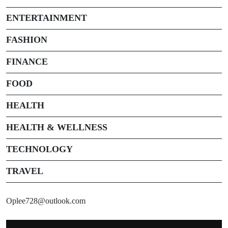
ENTERTAINMENT
FASHION
FINANCE
FOOD
HEALTH
HEALTH & WELLNESS
TECHNOLOGY
TRAVEL
Oplee728@outlook.com