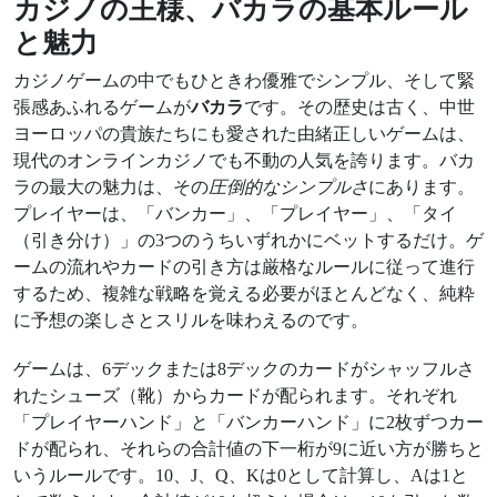
カジノの王様、バカラの基本ルール
と魅力
カジノゲームの中でもひときわ優雅でシンプル、そして緊
張感あふれるゲームが
バカラ
です。その歴史は古く、中世
ヨーロッパの貴族たちにも愛された由緒正しいゲームは、
現代のオンラインカジノでも不動の人気を誇ります。バカ
ラの最大の魅力は、その
圧倒的なシンプルさ
にあります。
プレイヤーは、「バンカー」、「プレイヤー」、「タイ
（引き分け）」の3つのうちいずれかにベットするだけ。ゲ
ームの流れやカードの引き方は厳格なルールに従って進行
するため、複雑な戦略を覚える必要がほとんどなく、純粋
に予想の楽しさとスリルを味わえるのです。
ゲームは、6デックまたは8デックのカードがシャッフルさ
れたシューズ（靴）からカードが配られます。それぞれ
「プレイヤーハンド」と「バンカーハンド」に2枚ずつカー
ドが配られ、それらの合計値の下一桁が9に近い方が勝ちと
いうルールです。10、J、Q、Kは0として計算し、Aは1と