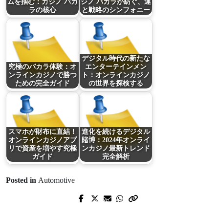
ムを掴む：カジノ バカ
ジノ バカラが紡ぐ、運
ラの核心
と戦略のシンフォニー
デジタル時代の新たな
究極のバカラ体験：オ
エンターテインメン
ンラインカジノで勝つ
ト：オンラインカジノ
ための完全ガイド
の世界を探検する
スマホが財布に直結！
進化を続けるデジタル
オンラインカジノアプ
賭博：2024年オンライ
リで資産を増やす究極
ンカジノ最新トレンド
ガイド
完全解析
Posted in
Automotive
Prev Post
Next Post
Win Today, Withdraw Today: Your