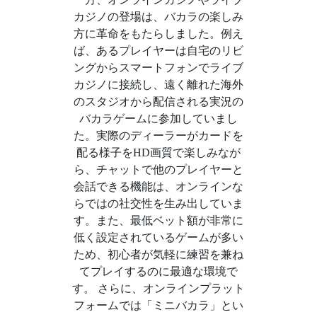
カジノの登場は、バカラの楽しみ
方に革命をもたらしました。例え
ば、あるプレイヤーは自宅のリビ
ングからスマートフォンでライブ
カジノに接続し、遠く離れた海外
のスタジオから配信される実況の
バカラゲームに参加していまし
た。実際のディーラーがカードを
配る様子をHD画質で楽しみなが
ら、チャットで他のプレイヤーと
会話できる機能は、オンラインな
らではの社交性を生み出していま
す。また、最低ベット額が非常に
低く設定されているゲームが多い
ため、初心者が気軽に練習を兼ね
てプレイするのに最適な環境で
す。 さらに、オンラインプラット
フォームでは「ミニバカラ」とい