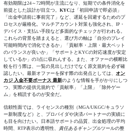
有効期限は24～72時間が主流になり、短期での条件消化を
前提とした設計が目立つ。
KYC
は「初回申請で即必須」
「出金申請前に事前完了」など、遅延を回避するためのプ
ロセスが厳格化。マルチアカウント対策も強化され、IP・
デバイス・支払い手段など多面的なチェックが行われる。
これらの背景を踏まえると、選び方の軸は「自分のプレイ
可能時間内で消化できるか」「貢献率・上限・最大ベット
のバランスが良いか」「サポートとKYCの対応速度が安定
しているか」の3点に収れんする。また、オファーの横断比
較を行う際は、一覧の見出しだけでなく原文規約を必ず確
認したい。最新オファーを探す際の出発点としては、
オン
カジ 入金不要ボーナス 最新
のような情報を手がかりにしつ
つ、実際の提供元規約で「貢献率」「上限」「除外ゲー
ム」を精読するのが安全だ。
信頼性面では、ライセンスの種別（MGA/UKGC/キュラソ
ー新制度など）と、プロバイダや決済パートナーの実績に
も目を向けたい。日本語サポートの品質、出金処理の平均
時間、RTP表示の透明性、
責任あるギャンブル
ツールの整