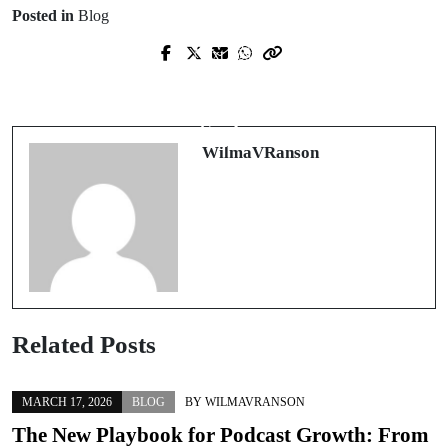
Posted in
Blog
Prev Post
Next Post
Modern POS Mastery: Inventory,
คาสิโนคริปโตไทย: การปฏิวัติวงการ
Software Choices, and Systems That
เดิมพันออนไลน์ด้วยเทคโนโลยีบล็อก
Scale
เชน
WilmaVRanson
Related Posts
MARCH 17, 2026
BLOG
BY
WILMAVRANSON
The New Playbook for Podcast Growth: From