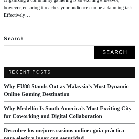
Organizing a community gathering is an exciting endeavor;
however, ensuring it reaches your audience can be a daunting task.
Effectively…
Search
SEARCH
RECENT POSTS
Why FU88 Stands Out as Malaysia’s Most Dynamic
Online Gaming Destination
Why Medellín Is South America’s Most Exciting City
for Coworking and Digital Collaboration
Descubre los mejores casinos online: guía práctica
para elegir y jugar con seguridad