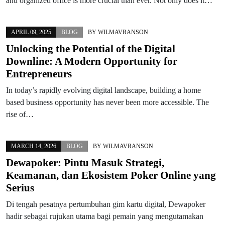
and organized office is more crucial than ever. Not only does it…
APRIL 09, 2025
BLOG
BY
WILMAVRANSON
Unlocking the Potential of the Digital
Downline: A Modern Opportunity for
Entrepreneurs
In today’s rapidly evolving digital landscape, building a home
based business opportunity has never been more accessible. The
rise of…
MARCH 14, 2026
BLOG
BY
WILMAVRANSON
Dewapoker: Pintu Masuk Strategi,
Keamanan, dan Ekosistem Poker Online yang
Serius
Di tengah pesatnya pertumbuhan gim kartu digital, Dewapoker
hadir sebagai rujukan utama bagi pemain yang mengutamakan