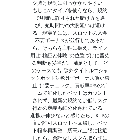
ク賭け規制に引っかかりやすい。
もしこのタイプを使うなら、規約
で明確に許可された賭け方を選
び、短時間での大勝狙いは避け
る。現実的には、スロットの入金
不要ボーナスが並行してあるな
ら、そちらを主軸に据え、ライブ
用は“検証と体験”の位置づけに留め
る判断も妥当だ。 補足として、ど
のケースでも“除外タイトル”“ジャ
ックポット対象外”“ボーナス買い禁
止”は要チェック。貢献率0％のゲ
ームで消化したベットはカウント
されず、最新の規約では低リスク
行為の定義も細分化されている。
進捗が伸びないと感じたら、RTPの
高い許可スロットへ回帰し、ベッ
ト幅を再調整。残高が上限に接近
したら、余計なリスクを取らずに