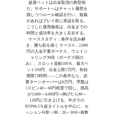
超過ベットは出金取消の典型例
だ。サポートへはチャット履歴を
残しつつルール確認を行い、疑義
があればプレイ前に承認を取る。
こうした運用徹底は、出金までの
時間と成功率を大きく左右する。
ケーススタディ：条件を読み解
き、勝ち筋を描く ケースA：2,000
円の入金不要ボーナス、ウェイジ
ャリング30倍（ボーナス額の
み）、スロット貢献100％、最大ベ
ット250円、出金上限1万円、有効
期限72時間——この条件なら、必
要ターンオーバーは6万円。序盤は
1スピン40～60円程度で回し、残高
が3,000～4,000円へ伸びたら80～
120円に引き上げる。中ボラの
RTP96.5％超タイトルを中心に、セ
ッション分割（例：20～30分×複数