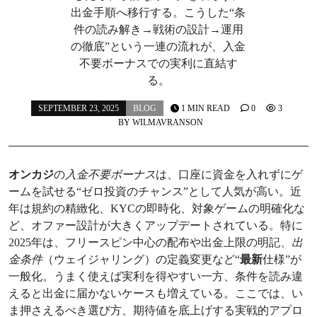
出金手順へ移行する。こうした“条
件の読み解き→戦術の設計→運用
の徹底”という一連の流れが、入金
不要ボーナスでの実利に直結す
る。
SEPTEMBER 23, 2025
BLOG
1 MIN READ
0
3
BY
WILMAVRANSON
オンカジ
の
入金不要ボーナス
は、口座に資金を入れずにゲ
ームを試せる“ゼロ投資のチャンス”として人気が高い。近
年は規約の精緻化、KYCの即時化、対象ゲームの明確化な
ど、オファー設計が大きくアップデートされている。特に
2025年は、フリースピン中心の配布や出金上限の明記、
出
金条件
（ウェイジャリング）の定義変更など“
最新
仕様”が
一般化。うまく使えば実利を得やすい一方、条件を読み違
えると出金に届かないケースも増えている。ここでは、い
ま押さえるべき選び方、期待値を底上げする実戦的アプロ