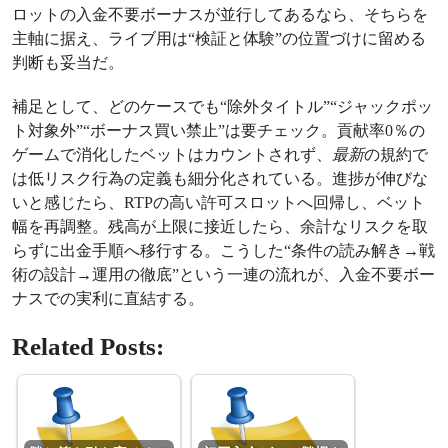
ロットの入金不要ボーナスが並行してあるなら、そちらを
主軸に据え、ライブ用は“検証と体験”の位置づけに留める
判断も妥当だ。
補足として、どのケースでも“除外タイトル”“ジャックポッ
ト対象外”“ボーナス買い禁止”は要チェック。貢献率0％の
ゲームで消化したベットはカウントされず、
最新
の規約で
は低リスク行為の定義も細分化されている。進捗が伸びな
いと感じたら、RTPの高い許可スロットへ回帰し、ベット
幅を再調整。残高が上限に接近したら、余計なリスクを取
らずに出金手順へ移行する。こうした“条件の読み解き→戦
術の設計→運用の徹底”という一連の流れが、入金不要ボー
ナスでの実利に直結する。
Related Posts: