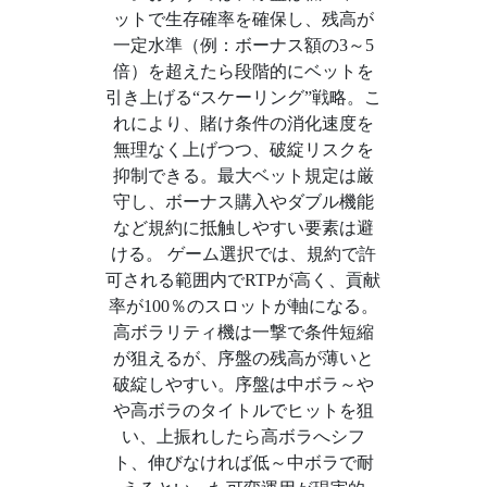
ットで生存確率を確保し、残高が
一定水準（例：ボーナス額の3～5
倍）を超えたら段階的にベットを
引き上げる“スケーリング”戦略。こ
れにより、賭け条件の消化速度を
無理なく上げつつ、破綻リスクを
抑制できる。最大ベット規定は厳
守し、ボーナス購入やダブル機能
など規約に抵触しやすい要素は避
ける。 ゲーム選択では、規約で許
可される範囲内でRTPが高く、貢献
率が100％のスロットが軸になる。
高ボラリティ機は一撃で条件短縮
が狙えるが、序盤の残高が薄いと
破綻しやすい。序盤は中ボラ～や
や高ボラのタイトルでヒットを狙
い、上振れしたら高ボラへシフ
ト、伸びなければ低～中ボラで耐