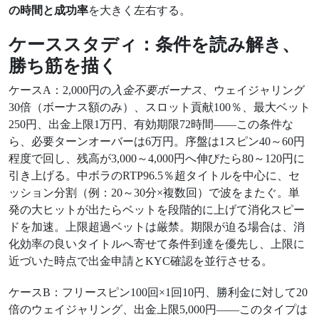
の時間と成功率
を大きく左右する。
ケーススタディ：条件を読み解き、
勝ち筋を描く
ケースA：2,000円の
入金不要ボーナス
、ウェイジャリング
30倍（ボーナス額のみ）、スロット貢献100％、最大ベット
250円、出金上限1万円、有効期限72時間——この条件な
ら、必要ターンオーバーは6万円。序盤は1スピン40～60円
程度で回し、残高が3,000～4,000円へ伸びたら80～120円に
引き上げる。中ボラのRTP96.5％超タイトルを中心に、セ
ッション分割（例：20～30分×複数回）で波をまたぐ。単
発の大ヒットが出たらベットを段階的に上げて消化スピー
ドを加速。上限超過ベットは厳禁。期限が迫る場合は、消
化効率の良いタイトルへ寄せて条件到達を優先し、上限に
近づいた時点で出金申請とKYC確認を並行させる。
ケースB：フリースピン100回×1回10円、勝利金に対して20
倍のウェイジャリング、出金上限5,000円——このタイプは