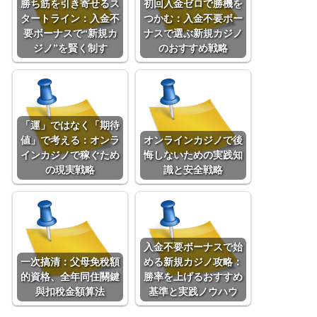
勝ち筋を引き寄せるス
初回入金ゼロで勝機を
タートライン：入金不
つかむ：入金不要ボー
要ボーナスで“新規カ
ナスで選ぶ新規カジノ
ジノ”を賢く制す
のおすすめ戦略
「運」ではなく「期待
値」で考える：オンラ
オンラインカジノで後
インカジノで稼ぐため
悔しないための実践知
の現実戦略
識と安全戦略
入金不要ボーナスで始
一次搞清：父母免稅額
める新規カジノ攻略：
的資格、全年同住關鍵
勝率を上げるおすすめ
與扣稅金額算法
基準と実践ノウハウ