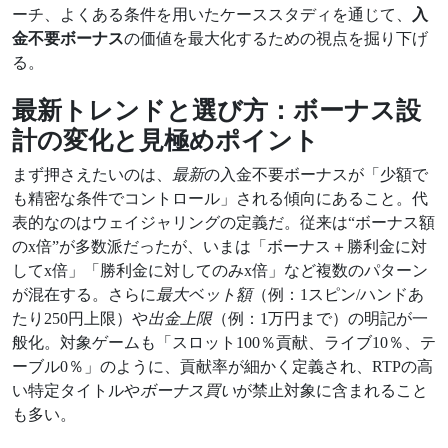
ーチ、よくある条件を用いたケーススタディを通じて、
入
金不要ボーナス
の価値を最大化するための視点を掘り下げ
る。
最新トレンドと選び方：ボーナス設
計の変化と見極めポイント
まず押さえたいのは、
最新
の入金不要ボーナスが「少額で
も精密な条件でコントロール」される傾向にあること。代
表的なのはウェイジャリングの定義だ。従来は“ボーナス額
のx倍”が多数派だったが、いまは「ボーナス＋勝利金に対
してx倍」「勝利金に対してのみx倍」など複数のパターン
が混在する。さらに
最大ベット額
（例：1スピン/ハンドあ
たり250円上限）や
出金上限
（例：1万円まで）の明記が一
般化。対象ゲームも「スロット100％貢献、ライブ10％、テ
ーブル0％」のように、貢献率が細かく定義され、RTPの高
い特定タイトルや
ボーナス買い
が禁止対象に含まれること
も多い。