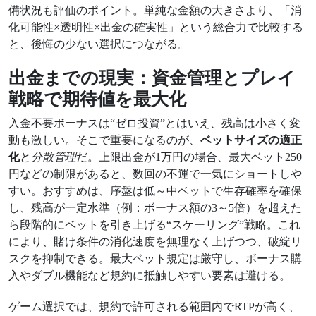
備状況も評価のポイント。単純な金額の大きさより、「消
化可能性×透明性×出金の確実性」という総合力で比較する
と、後悔の少ない選択につながる。
出金までの現実：資金管理とプレイ
戦略で期待値を最大化
入金不要ボーナスは“ゼロ投資”とはいえ、残高は小さく変
動も激しい。そこで重要になるのが、
ベットサイズの適正
化
と
分散管理
だ。上限出金が1万円の場合、最大ベット250
円などの制限があると、数回の不運で一気にショートしや
すい。おすすめは、序盤は低～中ベットで生存確率を確保
し、残高が一定水準（例：ボーナス額の3～5倍）を超えた
ら段階的にベットを引き上げる“スケーリング”戦略。これ
により、賭け条件の消化速度を無理なく上げつつ、破綻リ
スクを抑制できる。最大ベット規定は厳守し、ボーナス購
入やダブル機能など規約に抵触しやすい要素は避ける。
ゲーム選択では、規約で許可される範囲内でRTPが高く、