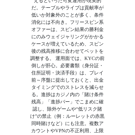
えるといった可変運用が現実的
だ。テーブルやライブは貢献率が
低いか対象外のことが多く、条件
消化には不向き。フリースピン系
オファーは、スピン結果の勝利金
にのみウェイジャリングがかかる
ケースが増えているため、スピン
後の残高推移に合わせてベットを
調整する。 運用面では、KYCの前
倒しが肝心。必要書類（身分証・
住所証明・決済手段）は、プレイ
前～序盤に提出しておくと、出金
タイミングでのストレスを減らせ
る。進捗はカジノ内の「賭け条件
残高」「進捗バー」でこまめに確
認し、除外ゲームや“低リスク賭
け”の禁止（例：ルーレットの赤黒
同時賭けなど）にも注意。複数ア
カウントやVPNの不正利用、上限