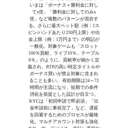
いまは「ボーナス＋勝利金に対し
てx倍」「勝利金に対してのみx
倍」など複数のパターンが混在す
る。さらに最大ベット額（例：1ス
ピン/ハンドあたり250円上限）や出
金上限（例：1万円まで）の明記が
一般化。対象ゲームも「スロット
100％貢献、ライブ10％、テーブル
0％」のように、貢献率が細かく定
義され、RTPの高い特定タイトルや
ボーナス買いが禁止対象に含まれ
ることも多い。 有効期限は24～72
時間が主流になり、短期での条件
消化を前提とした設計が目立つ。
KYCは「初回申請で即必須」「出
金申請前に事前完了」など、遅延
を回避するためのプロセスが厳格
化。マルチアカウント対策も強化