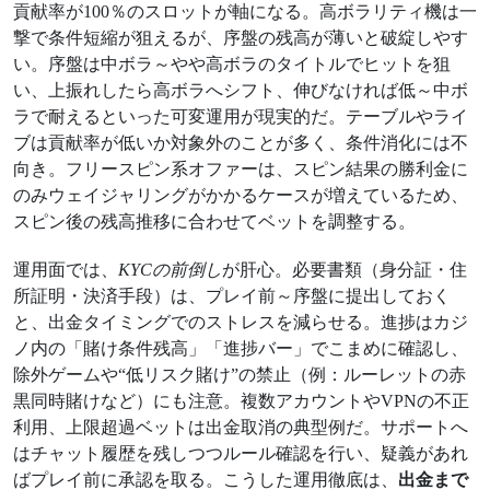
貢献率が100％のスロットが軸になる。高ボラリティ機は一
撃で条件短縮が狙えるが、序盤の残高が薄いと破綻しやす
い。序盤は中ボラ～やや高ボラのタイトルでヒットを狙
い、上振れしたら高ボラへシフト、伸びなければ低～中ボ
ラで耐えるといった可変運用が現実的だ。テーブルやライ
ブは貢献率が低いか対象外のことが多く、条件消化には不
向き。フリースピン系オファーは、スピン結果の勝利金に
のみウェイジャリングがかかるケースが増えているため、
スピン後の残高推移に合わせてベットを調整する。
運用面では、
KYCの前倒し
が肝心。必要書類（身分証・住
所証明・決済手段）は、プレイ前～序盤に提出しておく
と、出金タイミングでのストレスを減らせる。進捗はカジ
ノ内の「賭け条件残高」「進捗バー」でこまめに確認し、
除外ゲームや“低リスク賭け”の禁止（例：ルーレットの赤
黒同時賭けなど）にも注意。複数アカウントやVPNの不正
利用、上限超過ベットは出金取消の典型例だ。サポートへ
はチャット履歴を残しつつルール確認を行い、疑義があれ
ばプレイ前に承認を取る。こうした運用徹底は、
出金まで