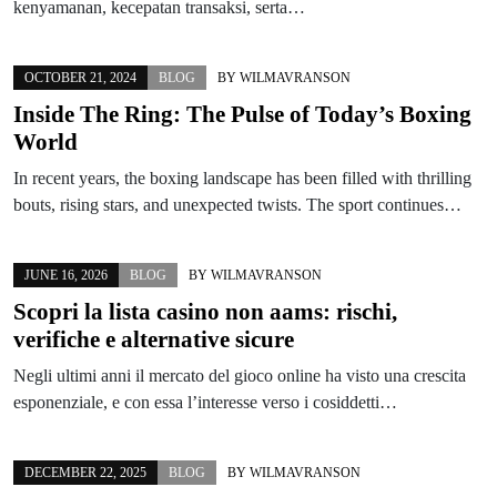
kenyamanan, kecepatan transaksi, serta…
OCTOBER 21, 2024
BLOG
BY
WILMAVRANSON
Inside The Ring: The Pulse of Today’s Boxing
World
In recent years, the boxing landscape has been filled with thrilling
bouts, rising stars, and unexpected twists. The sport continues…
JUNE 16, 2026
BLOG
BY
WILMAVRANSON
Scopri la lista casino non aams: rischi,
verifiche e alternative sicure
Negli ultimi anni il mercato del gioco online ha visto una crescita
esponenziale, e con essa l’interesse verso i cosiddetti…
DECEMBER 22, 2025
BLOG
BY
WILMAVRANSON