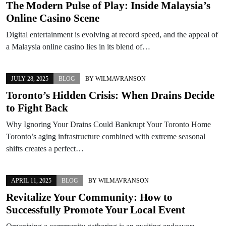
The Modern Pulse of Play: Inside Malaysia’s
Online Casino Scene
Digital entertainment is evolving at record speed, and the appeal of
a Malaysia online casino lies in its blend of…
JULY 28, 2025
BLOG
BY
WILMAVRANSON
Toronto’s Hidden Crisis: When Drains Decide
to Fight Back
Why Ignoring Your Drains Could Bankrupt Your Toronto Home
Toronto’s aging infrastructure combined with extreme seasonal
shifts creates a perfect…
APRIL 11, 2025
BLOG
BY
WILMAVRANSON
Revitalize Your Community: How to
Successfully Promote Your Local Event