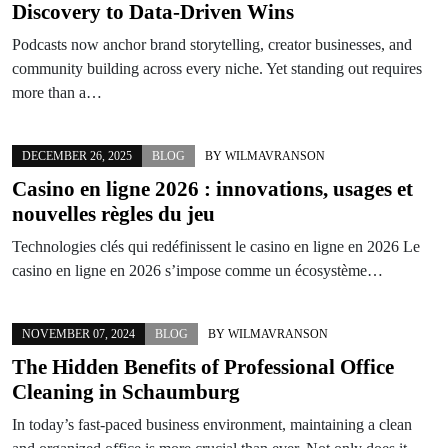
Discovery to Data-Driven Wins
Podcasts now anchor brand storytelling, creator businesses, and
community building across every niche. Yet standing out requires
more than a…
DECEMBER 26, 2025
BLOG
BY
WILMAVRANSON
Casino en ligne 2026 : innovations, usages et
nouvelles règles du jeu
Technologies clés qui redéfinissent le casino en ligne en 2026 Le
casino en ligne en 2026 s’impose comme un écosystème…
NOVEMBER 07, 2024
BLOG
BY
WILMAVRANSON
The Hidden Benefits of Professional Office
Cleaning in Schaumburg
In today’s fast-paced business environment, maintaining a clean