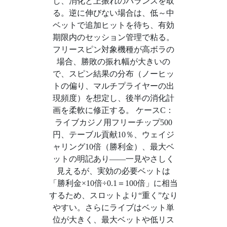
し、消化と上振れのバランスを取
る。逆に伸びない場合は、低～中
ベットで追加ヒットを待ち、有効
期限内のセッション管理で粘る。
フリースピン対象機種が高ボラの
場合、勝敗の振れ幅が大きいの
で、スピン結果の分布（ノーヒッ
トの偏り、マルチプライヤーの出
現頻度）を想定し、後半の消化計
画を柔軟に修正する。 ケースC：
ライブカジノ用フリーチップ500
円、テーブル貢献10％、ウェイジ
ャリング10倍（勝利金）、最大ベ
ットの明記あり——一見やさしく
見えるが、実効の必要ベットは
「勝利金×10倍÷0.1＝100倍」に相当
するため、スロットより“重く”なり
やすい。さらにライブはベット単
位が大きく、最大ベットや低リス