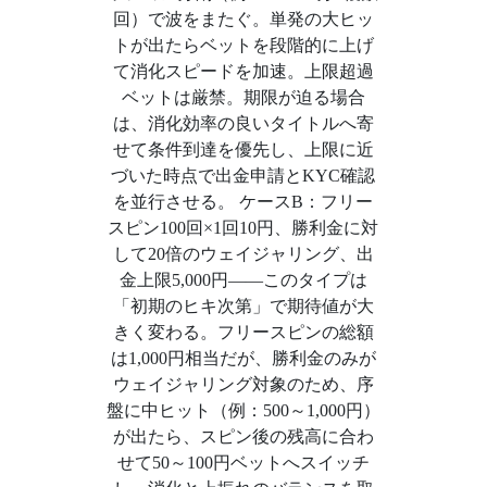
回）で波をまたぐ。単発の大ヒッ
トが出たらベットを段階的に上げ
て消化スピードを加速。上限超過
ベットは厳禁。期限が迫る場合
は、消化効率の良いタイトルへ寄
せて条件到達を優先し、上限に近
づいた時点で出金申請とKYC確認
を並行させる。 ケースB：フリー
スピン100回×1回10円、勝利金に対
して20倍のウェイジャリング、出
金上限5,000円——このタイプは
「初期のヒキ次第」で期待値が大
きく変わる。フリースピンの総額
は1,000円相当だが、勝利金のみが
ウェイジャリング対象のため、序
盤に中ヒット（例：500～1,000円）
が出たら、スピン後の残高に合わ
せて50～100円ベットへスイッチ