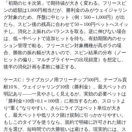
「初期のヒキ次第」で期待値が大きく変わる。フリースピ
ンの総額は1,000円相当だが、勝利金のみがウェイジャリン
グ対象のため、序盤に中ヒット（例：500～1,000円）が出
たら、スピン後の残高に合わせて50～100円ベットへスイッ
チし、消化と上振れのバランスを取る。逆に伸びない場合
は、低～中ベットで追加ヒットを待ち、有効期限内のセッ
ション管理で粘る。フリースピン対象機種が高ボラの場
合、勝敗の振れ幅が大きいので、スピン結果の分布（ノー
ヒットの偏り、マルチプライヤーの出現頻度）を想定し、
後半の消化計画を柔軟に修正する。
ケースC：ライブカジノ用フリーチップ500円、テーブル貢
献10％、ウェイジャリング10倍（勝利金）、最大ベットの
明記あり——一見やさしく見えるが、実効の必要ベットは
「勝利金×10倍÷0.1＝100倍」に相当するため、スロットよ
り“重く”なりやすい。さらにライブはベット単位が大き
く、最大ベットや低リスク賭け規制に引っかかりやすい。
もしこのタイプを使うなら、規約で明確に許可された賭け
方を選び、短時間での大勝狙いは避ける。現実的には、ス