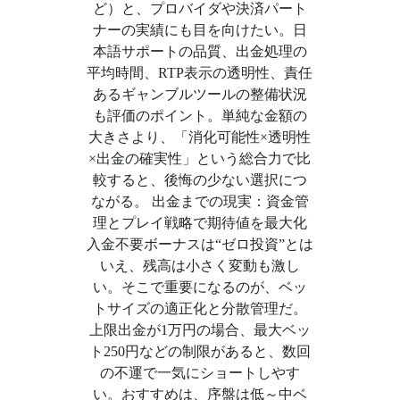
ど）と、プロバイダや決済パート
ナーの実績にも目を向けたい。日
本語サポートの品質、出金処理の
平均時間、RTP表示の透明性、責任
あるギャンブルツールの整備状況
も評価のポイント。単純な金額の
大きさより、「消化可能性×透明性
×出金の確実性」という総合力で比
較すると、後悔の少ない選択につ
ながる。 出金までの現実：資金管
理とプレイ戦略で期待値を最大化
入金不要ボーナスは“ゼロ投資”とは
いえ、残高は小さく変動も激し
い。そこで重要になるのが、ベッ
トサイズの適正化と分散管理だ。
上限出金が1万円の場合、最大ベッ
ト250円などの制限があると、数回
の不運で一気にショートしやす
い。おすすめは、序盤は低～中ベ