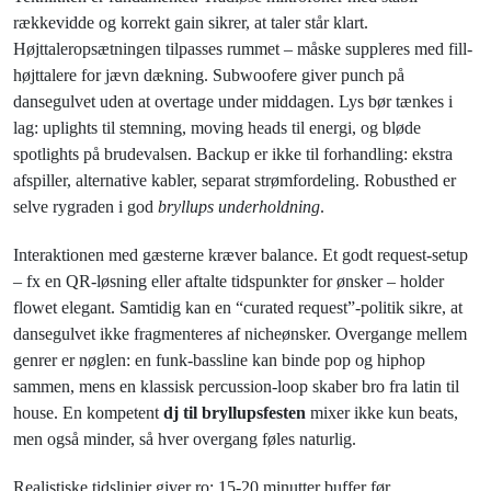
rækkevidde og korrekt gain sikrer, at taler står klart.
Højttaleropsætningen tilpasses rummet – måske suppleres med fill-
højttalere for jævn dækning. Subwoofere giver punch på
dansegulvet uden at overtage under middagen. Lys bør tænkes i
lag: uplights til stemning, moving heads til energi, og bløde
spotlights på brudevalsen. Backup er ikke til forhandling: ekstra
afspiller, alternative kabler, separat strømfordeling. Robusthed er
selve rygraden i god
bryllups underholdning
.
Interaktionen med gæsterne kræver balance. Et godt request-setup
– fx en QR-løsning eller aftalte tidspunkter for ønsker – holder
flowet elegant. Samtidig kan en “curated request”-politik sikre, at
dansegulvet ikke fragmenteres af nicheønsker. Overgange mellem
genrer er nøglen: en funk-bassline kan binde pop og hiphop
sammen, mens en klassisk percussion-loop skaber bro fra latin til
house. En kompetent
dj til bryllupsfesten
mixer ikke kun beats,
men også minder, så hver overgang føles naturlig.
Realistiske tidslinjer giver ro: 15-20 minutter buffer før