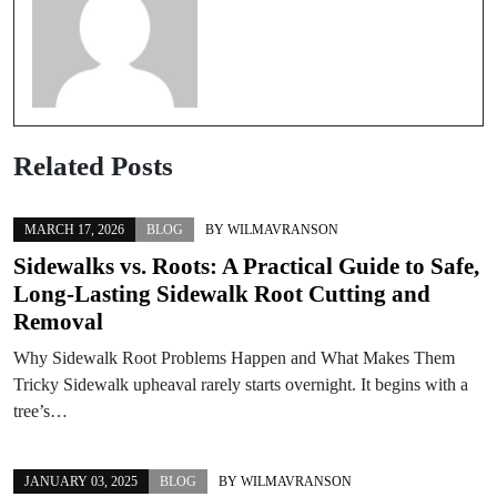
Related Posts
MARCH 17, 2026
BLOG
BY
WILMAVRANSON
Sidewalks vs. Roots: A Practical Guide to Safe,
Long‑Lasting Sidewalk Root Cutting and
Removal
Why Sidewalk Root Problems Happen and What Makes Them
Tricky Sidewalk upheaval rarely starts overnight. It begins with a
tree’s…
JANUARY 03, 2025
BLOG
BY
WILMAVRANSON