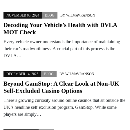
NOVEMBER 03, 2024
BLOG
BY
WILMAVRANSON
Decoding Your Vehicle’s Health with DVLA
MOT Check
Every vehicle owner understands the importance of maintaining
their car’s roadworthiness. A crucial part of this process is the
DVLA…
DECEMBER 14, 2025
BLOG
BY
WILMAVRANSON
Beyond GamStop: A Clear Look at Non‑UK
Self-Excluded Casino Options
There’s growing curiosity around online casinos that sit outside the
UK’s headline self-exclusion program, GamStop. While some
players are simply…