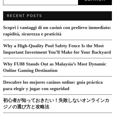
RECENT POSTS
Scopri i vantaggi di un casinò con prelievo immediato:
rapidità, sicurezza e praticità
Why a High-Quality Pool Safety Fence Is the Most
Important Investment You’ll Make for Your Backyard
Why FU88 Stands Out as Malaysia’s Most Dynamic
Online Gaming Destination
Descubre los mejores casinos online: guía práctica
para elegir y jugar con seguridad
初心者が知っておきたい！失敗しないオンラインカ
ジノの選び方と攻略法