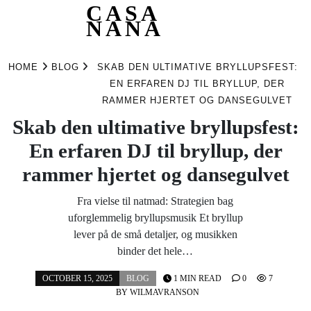
CASA
NANA
Skip
to
HOME
BLOG
SKAB DEN ULTIMATIVE BRYLLUPSFEST:
content
EN ERFAREN DJ TIL BRYLLUP, DER
RAMMER HJERTET OG DANSEGULVET
Skab den ultimative bryllupsfest:
En erfaren DJ til bryllup, der
rammer hjertet og dansegulvet
Fra vielse til natmad: Strategien bag
uforglemmelig bryllupsmusik Et bryllup
lever på de små detaljer, og musikken
binder det hele…
OCTOBER 15, 2025
BLOG
1 MIN READ
0
7
BY
WILMAVRANSON