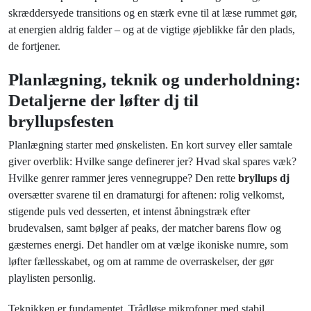
skræddersyede transitions og en stærk evne til at læse rummet gør,
at energien aldrig falder – og at de vigtige øjeblikke får den plads,
de fortjener.
Planlægning, teknik og underholdning:
Detaljerne der løfter dj til
bryllupsfesten
Planlægning starter med ønskelisten. En kort survey eller samtale
giver overblik: Hvilke sange definerer jer? Hvad skal spares væk?
Hvilke genrer rammer jeres vennegruppe? Den rette
bryllups dj
oversætter svarene til en dramaturgi for aftenen: rolig velkomst,
stigende puls ved desserten, et intenst åbningstræk efter
brudevalsen, samt bølger af peaks, der matcher barens flow og
gæsternes energi. Det handler om at vælge ikoniske numre, som
løfter fællesskabet, og om at ramme de overraskelser, der gør
playlisten personlig.
Teknikken er fundamentet. Trådløse mikrofoner med stabil