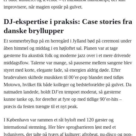
improvisere, når magien opstår på gulvet.
DJ-ekspertise i praksis: Case stories fra
danske bryllupper
Et sommerbryllup på en herregård i Jylland bød på ceremoni under
åben himmel og middag i en højloftet sal. Planen var at tage
gæsterne fra akustisk folk og moderne jazz over i et mere drivende
middagsflow. Talerne var mange, så pauserne mellem sangene blev
styret med korte, elegante fade, så energien aldrig døde. Efter
brudevalsen skiftede musikken til 00’er-pop blandet med tidløs
Motown, hvilket fik både kolleger og bedsteforældre på gulvet. Da
natmaden landede, holdt DJ’en tempoet moderat, så gæsterne
kunne tanke op, for derefter at fyre op med tidlige 90’er-hits –
præcis da festen trængte til et nyt peak.
I København var rammen et råt byloft med 120 gæster og
international stemning. Her blev sprogbarrieren løst med et
lydunivers, der talte på tværs af kulturer: afrobeat, nu-disco og pop-