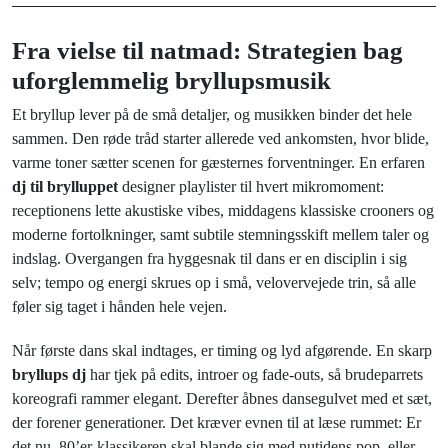
Fra vielse til natmad: Strategien bag
uforglemmelig bryllupsmusik
Et bryllup lever på de små detaljer, og musikken binder det hele
sammen. Den røde tråd starter allerede ved ankomsten, hvor blide,
varme toner sætter scenen for gæsternes forventninger. En erfaren
dj til brylluppet
designer playlister til hvert mikromoment:
receptionens lette akustiske vibes, middagens klassiske crooners og
moderne fortolkninger, samt subtile stemningsskift mellem taler og
indslag. Overgangen fra hyggesnak til dans er en disciplin i sig
selv; tempo og energi skrues op i små, velovervejede trin, så alle
føler sig taget i hånden hele vejen.
Når første dans skal indtages, er timing og lyd afgørende. En skarp
bryllups dj
har tjek på edits, introer og fade-outs, så brudeparrets
koreografi rammer elegant. Derefter åbnes dansegulvet med et sæt,
der forener generationer. Det kræver evnen til at læse rummet: Er
det nu, 80’er-klassikeren skal blande sig med nutidens pop, eller