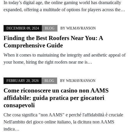
In today’s digital age, the online gaming world has dramatically
expanded, offering a multitude of options for players across the…
DECEMBER 09, 2024
BLOG
BY
WILMAVRANSON
Finding the Best Roofers Near You: A
Comprehensive Guide
When it comes to maintaining the integrity and aesthetic appeal of
your home, hiring the right roofers near me is…
FEBRUARY 20, 2026
BLOG
BY
WILMAVRANSON
Come riconoscere un casino non AAMS
affidabile: guida pratica per giocatori
consapevoli
Che cosa significa "non AAMS" e perché l'affidabilità è cruciale
Nell'ambito del gioco online italiano, la dicitura non AAMS
indica…