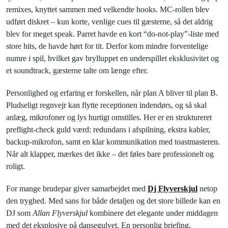
remixes, knyttet sammen med velkendte hooks. MC-rollen blev
udført diskret – kun korte, venlige cues til gæsterne, så det aldrig
blev for meget speak. Parret havde en kort “do-not-play”-liste med
store hits, de havde hørt for tit. Derfor kom mindre forventelige
numre i spil, hvilket gav brylluppet en underspillet eksklusivitet og
et soundtrack, gæsterne talte om længe efter.
Personlighed og erfaring er forskellen, når plan A bliver til plan B.
Pludseligt regnvejr kan flytte receptionen indendørs, og så skal
anlæg, mikrofoner og lys hurtigt omstilles. Her er en struktureret
preflight-check guld værd: redundans i afspilning, ekstra kabler,
backup-mikrofon, samt en klar kommunikation med toastmasteren.
Når alt klapper, mærkes det ikke – det føles bare professionelt og
roligt.
For mange brudepar giver samarbejdet med
Dj Flyverskjul
netop
den tryghed. Med sans for både detaljen og det store billede kan en
DJ som
Allan Flyverskjul
kombinere det elegante under middagen
med det eksplosive på dansegulvet. En personlig briefing,