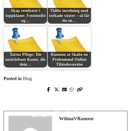
Skap resultater i
Tidlös inredning med
toppklasse: Fotostudio
torkade växter – så får
og…
du en…
Tattoo Pflege: Die
Kunsten at Skabe en
unsichtbare Kunst, die
Professionel Online
dein…
Tilstedeværelse
Posted in
Blog
Prev Post
Next Post
Fortifying Your Portfolio: The Unseen
Den perfekte bryllupsfest starter med
Bull Market in Biosafety and Infection
den rigtige DJ: Musikalsk magi fra
Control
første skål til sidste dans
WilmaVRanson