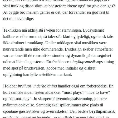
skal funk og disco sikre, at bedsteforældrene også tør give den gas?
At bygge bro mellem genrer er det, der forvandler en god fest til
det mindeværdige.
Teknikken må aldrig stå i vejen for stemningen. Lydsystemet
kalibreres efter rummet, så taler står klart og tydeligt, og dansk tale
ikke drukner i rumklang. Under middagen skal musikken være
nærværende men ikke dominerende. Lysdesign skaber atmosfære:
varme toner til de romantiske stunder og dynamik på dansegulvet
uden at blænde gæsterne. En freelanceret
bryllupsmusik
-opsætning
med spot på brudevalsen, gobos med initialer og diskret
uplightning kan løfte æstetikken markant.
Holdbar
bryllups underholdning
handler også om forberedelse. En
kort samtale inden festen afdækker “must-plays”, “nice-to-have”
og “do-not-play”. Jo skarpere forventningsafstemning, jo mere
målrettet oplevelse. Samtidig skal spillerummet give plads til
spontane gæsteønsker og overraskelser. Den bedste
bryllupsmusik
er både kurateret og levende – et musikalsk manuskript, der kan