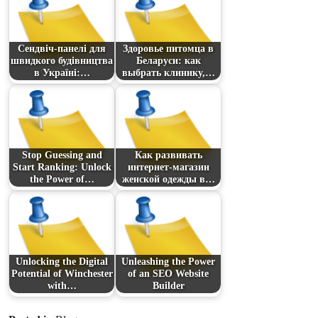
Сендвіч-панелі для
Здоровье питомца в
швидкого будівництва
Беларуси: как
в Україні:…
выбрать клинику,…
Stop Guessing and
Как развивать
Start Ranking: Unlock
интернет-магазин
the Power of…
женской одежды в…
Unlocking the Digital
Unleashing the Power
Potential of Winchester
of an SEO Website
with…
Builder