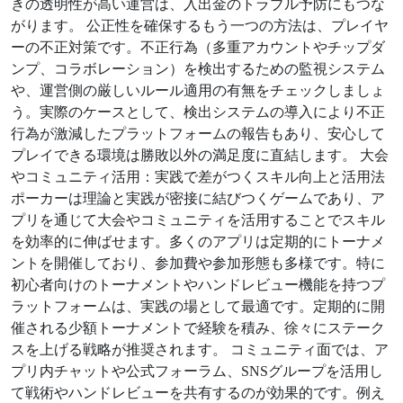
きの透明性が高い運営は、入出金のトラブル予防にもつな
がります。 公正性を確保するもう一つの方法は、プレイヤ
ーの不正対策です。不正行為（多重アカウントやチップダ
ンプ、コラボレーション）を検出するための監視システム
や、運営側の厳しいルール適用の有無をチェックしましょ
う。実際のケースとして、検出システムの導入により不正
行為が激減したプラットフォームの報告もあり、安心して
プレイできる環境は勝敗以外の満足度に直結します。 大会
やコミュニティ活用：実践で差がつくスキル向上と活用法
ポーカーは理論と実践が密接に結びつくゲームであり、ア
プリを通じて大会やコミュニティを活用することでスキル
を効率的に伸ばせます。多くのアプリは定期的にトーナメ
ントを開催しており、参加費や参加形態も多様です。特に
初心者向けのトーナメントやハンドレビュー機能を持つプ
ラットフォームは、実践の場として最適です。定期的に開
催される少額トーナメントで経験を積み、徐々にステーク
スを上げる戦略が推奨されます。 コミュニティ面では、ア
プリ内チャットや公式フォーラム、SNSグループを活用し
て戦術やハンドレビューを共有するのが効果的です。例え