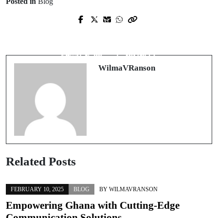
Posted in
Blog
Prev Post
Next Post
スピードとプライバシーを両立？い
Casino non AAMS: tutto ciò che è
ま注目の「オンラインカジノ 本人
utile sapere tra licenze estere, bonus e
確認不要」を深掘り
tutele
WilmaVRanson
Related Posts
FEBRUARY 10, 2025
BLOG
BY
WILMAVRANSON
Empowering Ghana with Cutting-Edge
Communication Solutions