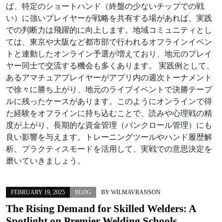
ば、特定のショートハンド（終盤の少ないチップでの戦
い）に強いプレイヤーが戦略を共有する場があれば、実践
での判断力は飛躍的に向上します。地域コミュニティとし
ては、東京や大阪など都市部で行われるオフラインイベン
トと連動したオンライン予選が増えており、地元のプレイ
ヤー同士で交流する機会も多くあります。 実践例として、
あるアマチュアプレイヤーがアプリ内の週次トーナメント
で徐々に勝ち上がり、地元のライブイベントで決勝テーブ
ルに残ったケースがあります。このようにオンラインで得
た経験をオフラインに持ち込むことで、読みや心理戦の精
度が上がり、長期的な資金管理（バンクロール管理）にも
良い影響を与えます。トレーニングツールやハンド履歴解
析、プラクティスモードを活用して、実戦での意思決定を
磨いていきましょう。
FEBRUARY 19, 2025
BLOG
BY
WILMAVRANSON
The Rising Demand for Skilled Welders: A
Spotlight on Premier Welding Schools