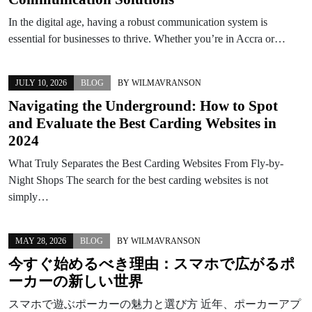
In the digital age, having a robust communication system is
essential for businesses to thrive. Whether you’re in Accra or…
JULY 10, 2026
BLOG
BY
WILMAVRANSON
Navigating the Underground: How to Spot
and Evaluate the Best Carding Websites in
2024
What Truly Separates the Best Carding Websites From Fly-by-
Night Shops The search for the best carding websites is not
simply…
MAY 28, 2026
BLOG
BY
WILMAVRANSON
今すぐ始めるべき理由：スマホで広がるポ
ーカーの新しい世界
スマホで遊ぶポーカーの魅力と選び方 近年、ポーカーアプ