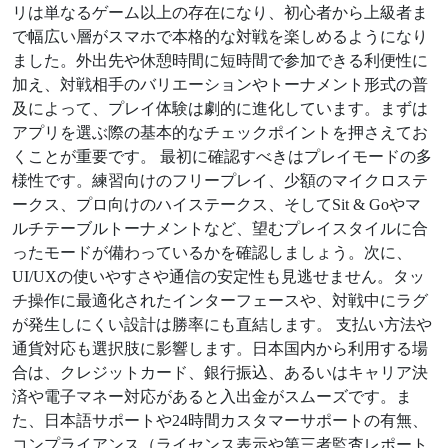
リは単なるゲーム以上の存在になり、初心者から上級者ま
で幅広い層がスマホで本格的な対戦を楽しめるようになり
ました。外出先や休憩時間に短時間で参加できる利便性に
加え、対戦相手のバリエーションやトーナメント形式の普
及によって、プレイ体験は劇的に進化しています。まずは
アプリを選ぶ際の基本的なチェックポイントを押さえてお
くことが重要です。 最初に確認すべきはプレイモードの多
様性です。練習向けのフリープレイ、少額のマイクロステ
ークス、プロ向けのハイステークス、そしてSit & Goやマ
ルチテーブルトーナメントなど、望むプレイスタイルに合
ったモードが備わっているかを確認しましょう。次に、
UI/UXの使いやすさや通信の安定性も見逃せません。タッ
チ操作に最適化されたインターフェースや、対戦中にラグ
が発生しにくい設計は勝率にも直結します。 支払い方法や
通貨対応も選択肢に影響します。日本国内から利用する場
合は、クレジットカード、銀行振込、あるいはキャリア決
済や電子マネー対応があると入出金がスムーズです。ま
た、日本語サポートや24時間カスタマーサポートの有無、
コンプライアンス（ライセンス表示や第三者監査レポート