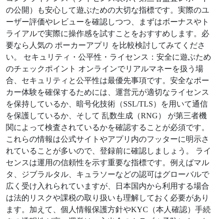
の公開）も安心して遊ぶための大切な指標です。実際のユ
ーザー評価やレビューを確認しつつ、まずはボーナスやト
ライアルで実際に操作感を試すことをおすすめします。必
要なら人気の ポーカーアプリ を比較検討してみてくださ
い。 セキュリティ・公平性・ライセンス：安全に遊ぶため
のチェックポイント オンラインでリアルマネーを扱う場
合、セキュリティと公平性は最優先事項です。安全なポー
カー体験を確保するためには、運営元が適切なライセンス
を保持しているか、暗号化技術（SSL/TLS）を用いて通信
を保護しているか、そして 乱数生成（RNG） が第三者機
関によって検査されているかを確認することが必須です。
これらの情報は公式サイトやアプリ内のフッターに明示さ
れていることが多いので、登録前に確認しましょう。 ライ
センスは運用の信頼性を示す重要な指標です。例えばマル
タ、ジブラルタル、キュラソーなどの認可はグローバルで
広く受け入れられていますが、日本国内から利用する場合
は法的リスクや課税の取り扱いも理解しておく必要があり
ます。加えて、個人情報保護方針やKYC（本人確認）手続