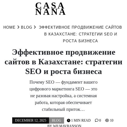
CASA
NANA
Skip
to
HOME
BLOG
ЭФФЕКТИВНОЕ ПРОДВИЖЕНИЕ САЙТОВ
content
В КАЗАХСТАНЕ: СТРАТЕГИИ SEO И
РОСТА БИЗНЕСА
Эффективное продвижение
сайтов в Казахстане: стратегии
SEO и роста бизнеса
Почему SEO — фундамент вашего
цифрового маркетинга SEO — это
не разовая настройка, а системная
работа, которая обеспечивает
стабильный приток…
DECEMBER 12, 2025
BLOG
1 MIN READ
0
10
BY
WILMAVRANSON