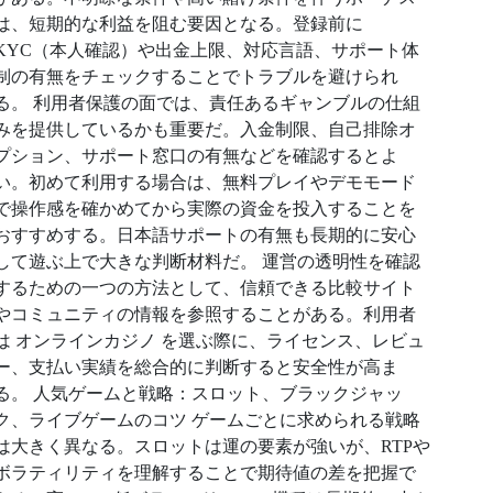
は、短期的な利益を阻む要因となる。登録前に
KYC（本人確認）や出金上限、対応言語、サポート体
制の有無をチェックすることでトラブルを避けられ
る。 利用者保護の面では、責任あるギャンブルの仕組
みを提供しているかも重要だ。入金制限、自己排除オ
プション、サポート窓口の有無などを確認するとよ
い。初めて利用する場合は、無料プレイやデモモード
で操作感を確かめてから実際の資金を投入することを
おすすめする。日本語サポートの有無も長期的に安心
して遊ぶ上で大きな判断材料だ。 運営の透明性を確認
するための一つの方法として、信頼できる比較サイト
やコミュニティの情報を参照することがある。利用者
は オンラインカジノ を選ぶ際に、ライセンス、レビュ
ー、支払い実績を総合的に判断すると安全性が高ま
る。 人気ゲームと戦略：スロット、ブラックジャッ
ク、ライブゲームのコツ ゲームごとに求められる戦略
は大きく異なる。スロットは運の要素が強いが、RTPや
ボラティリティを理解することで期待値の差を把握で