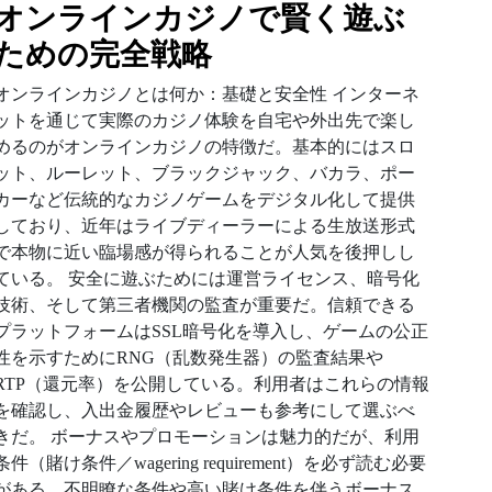
オンラインカジノ
で賢く遊ぶ
ための完全戦略
オンラインカジノとは何か：基礎と安全性 インターネ
ットを通じて実際のカジノ体験を自宅や外出先で楽し
めるのがオンラインカジノの特徴だ。基本的にはスロ
ット、ルーレット、ブラックジャック、バカラ、ポー
カーなど伝統的なカジノゲームをデジタル化して提供
しており、近年はライブディーラーによる生放送形式
で本物に近い臨場感が得られることが人気を後押しし
ている。 安全に遊ぶためには運営ライセンス、暗号化
技術、そして第三者機関の監査が重要だ。信頼できる
プラットフォームはSSL暗号化を導入し、ゲームの公正
性を示すためにRNG（乱数発生器）の監査結果や
RTP（還元率）を公開している。利用者はこれらの情報
を確認し、入出金履歴やレビューも参考にして選ぶべ
きだ。 ボーナスやプロモーションは魅力的だが、利用
条件（賭け条件／wagering requirement）を必ず読む必要
がある。不明瞭な条件や高い賭け条件を伴うボーナス