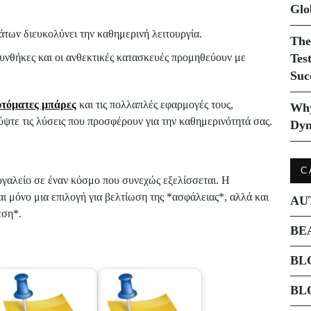
Glo
ων διευκολύνει την καθημερινή λειτουργία.
The
συνθήκες και οι ανθεκτικές κατασκευές προμηθεύουν με
Tes
Suc
υτόματες μπάρες
και τις πολλαπλές εφαρμογές τους,
Why
ύψτε τις λύσεις που προσφέρουν για την καθημερινότητά σας.
Dyn
C
ργαλείο σε έναν κόσμο που συνεχώς εξελίσσεται. Η
αι μόνο μια επιλογή για βελτίωση της *ασφάλειας*, αλλά και
AU
εση*.
BE
BL
BL