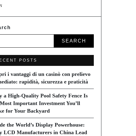
N
arch
SEARCH
ECENT POSTS
pri i vantaggi di un casinò con prelievo
ediato: rapidità, sicurezza e praticità
 a High-Quality Pool Safety Fence Is
 Most Important Investment You’ll
e for Your Backyard
ide the World’s Display Powerhouse:
 LCD Manufacturers in China Lead