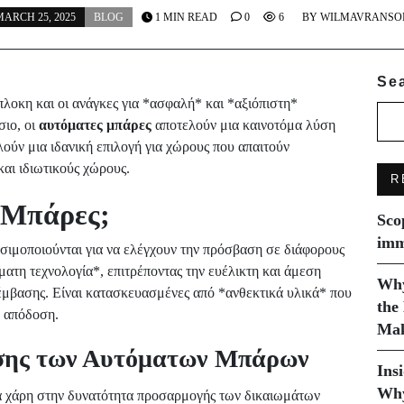
ARCH 25, 2025
BLOG
1 MIN READ
0
6
BY
WILMAVRANSO
Se
πλοκη και οι ανάγκες για *ασφαλή* και *αξιόπιστη*
σιο, οι
αυτόματες μπάρες
αποτελούν μια καινοτόμα λύση
ούν μια ιδανική επιλογή για χώρους που απαιτούν
αι ιδιωτικούς χώρους.
R
ς Μπάρες;
Sco
imm
σιμοποιούνται για να ελέγχουν την πρόσβαση σε διάφορους
ατη τεχνολογία*, επιτρέποντας την ευέλικτη και άμεση
Why
μβασης. Είναι κατασκευασμένες από *ανθεκτικά υλικά* που
the
η απόδοση.
Mak
σης των Αυτόματων Μπάρων
Ins
Why
 χάρη στην δυνατότητα προσαρμογής των δικαιωμάτων