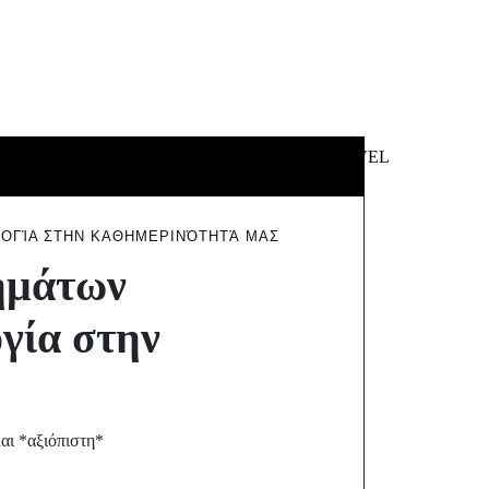
 &
NEWS &
TECHNOLOGY
TRAVEL
SS
POLITICS
ΛΟΓΊΑ ΣΤΗΝ ΚΑΘΗΜΕΡΙΝΌΤΗΤΆ ΜΑΣ
ημάτων
γία στην
και *αξιόπιστη*