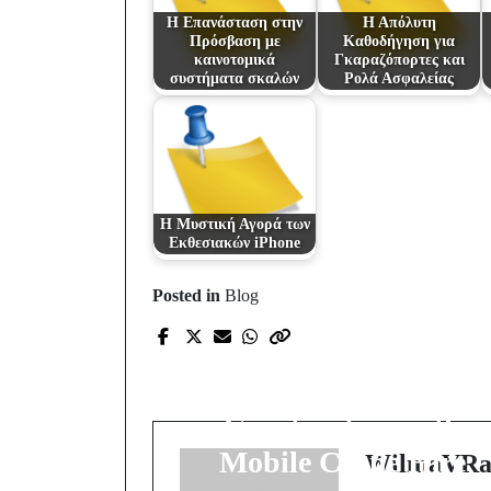
Η Επανάσταση στην
Η Απόλυτη
Πρόσβαση με
Καθοδήγηση για
καινοτομικά
Γκαραζόπορτες και
συστήματα σκαλών
Ρολά Ασφαλείας
Η Μυστική Αγορά των
Εκθεσιακών iPhone
Posted in
Blog
Prev Post
The Unseen Power:
Revolutionizing
Construction with
Mobile Crane Hire
WilmaVRa