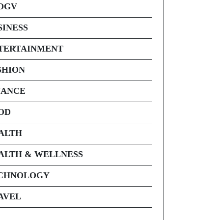
OGV
SINESS
TERTAINMENT
SHION
NANCE
OD
ALTH
ALTH & WELLNESS
CHNOLOGY
AVEL