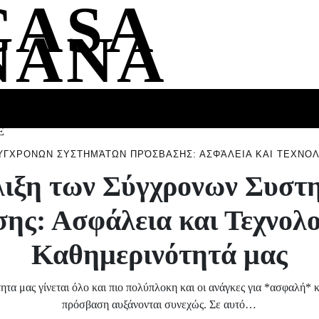
CASA
NANA
SS
HEALTH
ENTERTAINMENT
FASHION
FOOD
WELLNE
E
ΎΓΧΡΟΝΩΝ ΣΥΣΤΗΜΆΤΩΝ ΠΡΌΣΒΑΣΗΣ: ΑΣΦΆΛΕΙΑ ΚΑΙ ΤΕΧΝΟ
λιξη των Σύγχρονων Συστ
ης: Ασφάλεια και Τεχνολο
Καθημερινότητά μας
τα μας γίνεται όλο και πιο πολύπλοκη και οι ανάγκες για *ασφαλή* 
πρόσβαση αυξάνονται συνεχώς. Σε αυτό…