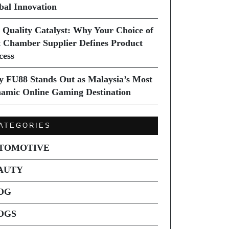
bal Innovation
 Quality Catalyst: Why Your Choice of
t Chamber Supplier Defines Product
cess
 FU88 Stands Out as Malaysia’s Most
amic Online Gaming Destination
ATEGORIES
TOMOTIVE
AUTY
OG
OGS