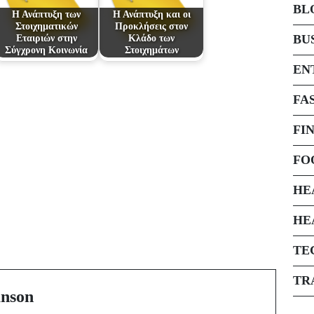
BL
Η Ανάπτυξη των
Η Ανάπτυξη και οι
Στοιχηματικών
Προκλήσεις στον
BU
Εταιριών στην
Κλάδο των
Σύγχρονη Κοινωνία
Στοιχημάτων
EN
FA
FI
FO
HE
Next Post
HE
Exploring the Vibrant
TE
World of Online
Casinos
TR
nson