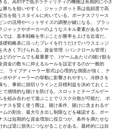
きる。高RTPで低ボラティリティの機種は長期的に小さ
な勝ちを狙いやすく、ジャックポット系は低頻度で高
配当を狙うスタイルに向いている。ボーナスフリース
ピンの活用やベットサイズの調整が鍵になる。 ブラッ
クジャックやポーカーのようなスキル要素があるゲー
ムでは、基本戦略を学ぶことが勝率を上げる近道だ。
基礎戦略表に沿ったプレイを行うだけでハウスエッジ
を大きく下げられる。資金管理（バンクロール管理）
はどのゲームでも最重要で、1ゲームあたりの賭け額を
全資金の数％に抑えるルールを設定するのが一般的
だ。 ライブディーラー形式は心理的な側面が強く、テ
ンポやディーラーの挙動に影響されやすい。冷静さを
保ち、事前に損切りラインと目標利益を決めておくこ
とで感情的な賭けを防げる。スロットとテーブルゲー
ムを組み合わせて遊ぶことでリスク分散が可能だ。 ボ
ーナスを賢く使う際は、賭け条件、賭けに含まれるゲ
ームの割合、最大引き出し制限などを確認する。ボー
ナスは短期的な資金増加に役立つが、条件を満たせな
ければ逆に損失につながることがある。最終的には自