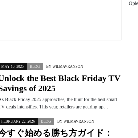
Opl
MAY 10, 2025
BLOG
BY
WILMAVRANSON
Unlock the Best Black Friday TV
Savings of 2025
As Black Friday 2025 approaches, the hunt for the best smart
V deals intensifies. This year, retailers are gearing up…
FEBRUARY 22, 2026
BLOG
BY
WILMAVRANSON
今すぐ始める勝ち方ガイド：