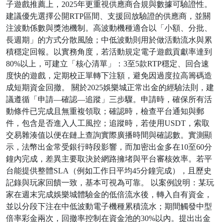
子遊戲推薦上，2025年更重視供應商合規與數據可驗證性。
建議優先選擇公開RTP區間、支援回放驗證的供應商，並關
注波動係數與獎池機制。高波動機種適合以「小額、分批、
長週期」的方式分散風險；中低波動則用於做活動流水與累
積穩定回報。以實務角度，若活動規定電子遊戲貢獻率達到
80%以上，可建立「核心清單」：3至5款RTP穩定、回合速
度快的遊戲，定期校正單轉下注額，避免因過度拉高籌碼造
成短期資金回撤。 關於2025娛樂城正常出金的經驗法則，建
議遵循「申請—確認—追蹤」三步驟。申請時，確保所有活
動條件已完成且無重複領取；確認時，檢查平台通知與郵
件，包含是否進入人工風控；追蹤時，若使用USDT，索取
交易雜湊值以便在鏈上查詢實際廣播時間與確認數。實測顯
示，法幣出金常受銀行時段影響，而加密出金多在10至60分
鐘內完成，差異主要取決於網路擁堵與平台審核效率。若平
台能提供整體SLA（例如工作日平均45分鐘完成），且歷史
記錄與玩家回饋一致，基本可視為可靠。 以案例說明：某玩
家在週末完成娛樂城體驗金的低倍流水後，轉入自有資金，
並以分段下注在中低波動電子機種累積流水；期間觸發中型
倍率彩金兩次，回撤率控制在資金池的30%以內。提出出金