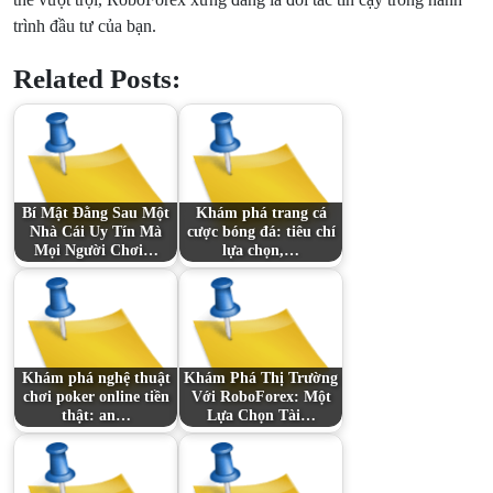
trình đầu tư của bạn.
Related Posts:
Bí Mật Đằng Sau Một
Khám phá trang cá
Nhà Cái Uy Tín Mà
cược bóng đá: tiêu chí
Mọi Người Chơi…
lựa chọn,…
Khám phá nghệ thuật
Khám Phá Thị Trường
chơi poker online tiền
Với RoboForex: Một
thật: an…
Lựa Chọn Tài…