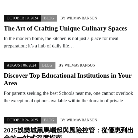
OCTOBER 19, 2024
BLOG
BY
WILMAVRANSON
The Art of Crafting Unique Culinary Spaces
In the modern home, the kitchen is not just a place for meal
preparation; it’s a hub of daily life…
AUGUST 06, 2024
BLOG
BY
WILMAVRANSON
Discover Top Educational Institutions in Your
Area
For parents seeking the best Schools near me, one cannot overlook
the exceptional options available within the domain of private…
OCTOBER 24, 2025
BLOG
BY
WILMAVRANSON
2025娛樂城黑馬崛起與風險控管：從優惠到出
金的一站式深度指南