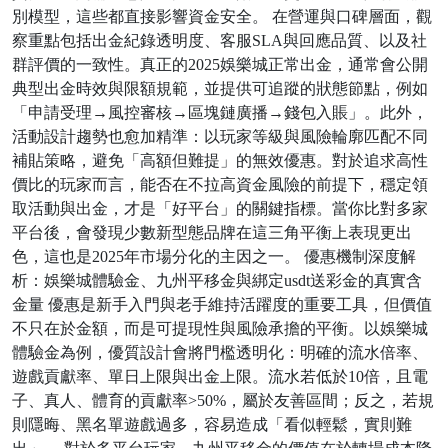
別模型，這些都直接影響資金安全。 在營運與口碑層面，觀
察重點包括出金紀錄透明度、客服SLA與回應品質、以及社
群評價的一致性。真正的2025娛樂城正常出金，通常會公開
典型出金時效與限額規範，並提供可追蹤的狀態節點，例如
「申請受理→風控審核→區塊鏈廣播→錢包入賬」。此外，
活動設計趨勢也愈加精準：以玩家等級與風險輪廓匹配不同
補貼策略，避免「高額但難提」的無效優惠。對於追求高性
價比的玩家而言，能否在不拉高資金風險的前提下，穩定領
取活動與出金，才是「好平台」的關鍵指標。當你比對多家
平台後，會發現少數新型態品牌在這三角平衡上表現更出
色，這也是2025年市場分化的主因之一。 優惠機制深度解
析：娛樂城體驗金、九州平移金與綁定usdt送彩金的真實含
金量 優惠是新手入門與老手維持活躍度的重要工具，但價值
不只在於金額，而是可提現性與風險承擔的平衡。以娛樂城
體驗金為例，優質設計會將門檻透明化：明確的流水倍率、
遊戲貢獻率、單日上限與出金上限。流水若低於10倍，且電
子、真人、體育的貢獻率>50%，屬於友善區間；反之，若規
則隱晦、黑名單遊戲過多，容易造成「看似輕鬆，實則難