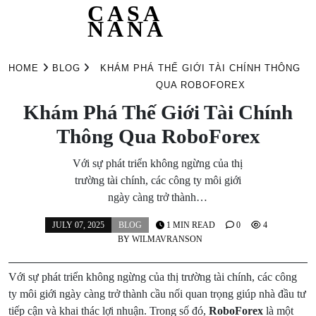
CASA
NANA
Skip
to
HOME
BLOG
KHÁM PHÁ THẾ GIỚI TÀI CHÍNH THÔNG
content
QUA ROBOFOREX
Khám Phá Thế Giới Tài Chính
Thông Qua RoboForex
Với sự phát triển không ngừng của thị
trường tài chính, các công ty môi giới
ngày càng trở thành…
JULY 07, 2025
BLOG
1 MIN READ
0
4
BY
WILMAVRANSON
Với sự phát triển không ngừng của thị trường tài chính, các công
ty môi giới ngày càng trở thành cầu nối quan trọng giúp nhà đầu tư
tiếp cận và khai thác lợi nhuận. Trong số đó,
RoboForex
là một