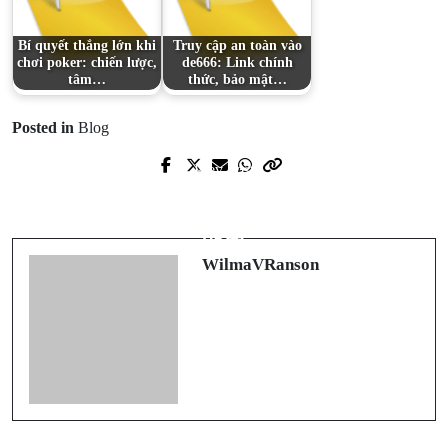
Bí quyết thắng lớn khi
Truy cập an toàn vào
chơi poker: chiến lược,
de666: Link chính
tâm…
thức, bảo mật…
Posted in
Blog
Prev Post
Next Post
Revitalize Your Space with Top-Tier
최신 온라인 베팅 트렌드: "꽁머니"의
Junk Removal in San Antonio
매력
WilmaVRanson