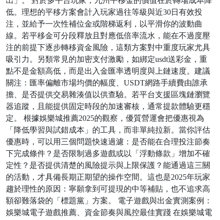
出」。 對於多平台玩家，九州平移金的價值在於轉場成本降
低。理想的平移方案會計入玩家過往等級與近30日有效投
注，並給予一次性補位金或階梯返利，以平滑你的波動曲
線。若平移金可分段釋放且對應低倍率流水，能在不過度壓
注的前提下逐步轉移資金風險，這類方案對中重度玩家尤具
吸引力。另類常見的加密支付激勵，如綁定usdt送彩金，重
點不是金額高低，而是出入金匯率透明度與上鏈速度。建議
關注：匯率偏離市場均價的幅度、USDT網路手續費由誰承
擔、是否提供交易雜湊值以供查驗。若平台支援區塊鏈瀏覽
器追蹤，且能提供固定時段的加速審核，通常提款體驗更穩
定。 根據娛樂城推薦2025的觀察，優質營運會把優惠視為
「降低學習與試錯成本」的工具，而非單純拉新。當你評估
優惠時，可以用三個問題快速過濾：是否能在合理投注節奏
下完成條件？是否限制過多遊戲或以「浮動條款」增加不確
定性？是否提供清楚的風險提示與上限保護？能通過這三關
的活動，才具備長期正期望的操作空間。這也是2025年玩家
趨於理性的原因：寧願拿到可提現的中等補貼，也不追求高
額卻難落袋的「標題黨」方案。 電子遊戲與出金實測案例：
娛樂城電子遊戲推薦、資金節奏與風控最佳實踐 在娛樂城電