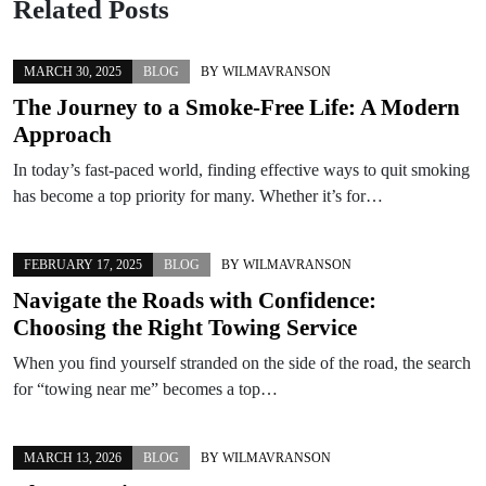
Related Posts
MARCH 30, 2025
BLOG
BY
WILMAVRANSON
The Journey to a Smoke-Free Life: A Modern
Approach
In today’s fast-paced world, finding effective ways to quit smoking
has become a top priority for many. Whether it’s for…
FEBRUARY 17, 2025
BLOG
BY
WILMAVRANSON
Navigate the Roads with Confidence:
Choosing the Right Towing Service
When you find yourself stranded on the side of the road, the search
for “towing near me” becomes a top…
MARCH 13, 2026
BLOG
BY
WILMAVRANSON