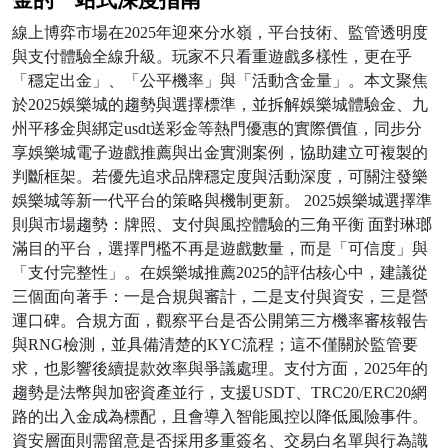
線上博弈市場在2025年迎來分水嶺，平台技術、監管透明度
與支付體驗全線升級。玩家不只看重遊戲多樣性，更在乎
「穩定出金」、「公平機率」與「活動含金量」。本文聚焦
於2025娛樂城的趨勢與選擇標準，並拆解娛樂城體驗金、九
州平移金與綁定usdt送彩金等熱門優惠的實際價值，同步分
享娛樂城電子遊戲推薦與出金實測案例，協助建立可複製的
判斷框架。若優先追求品牌穩定度與活動深度，可關注發樂
娛樂城等新一代平台的策略與機制更新。 2025娛樂城選擇準
則與市場趨勢：牌照、支付與風控體驗的三角平衡 面對琳瑯
滿目的平台，選擇門檻不再是遊戲數量，而是「可信度」與
「支付完整性」。在娛樂城推薦2025的評估核心中，建議從
三個面向著手：一是合規與審計，二是支付與資安，三是營
運口碑。合規方面，觀察平台是否公開第三方機率審核報告
與RNG檢測，並具備清楚的KYC流程；這不僅關於監管要
求，也影響後續提款效率與爭議處理。支付方面，2025年的
趨勢是法幣與加密資產並行，支援USDT、TRC20/ERC20網
路的出入金成為標配，且會導入智能風控以降低風險事件。
資安層面則需留意是否採用多重簽名、交易白名單與行為識