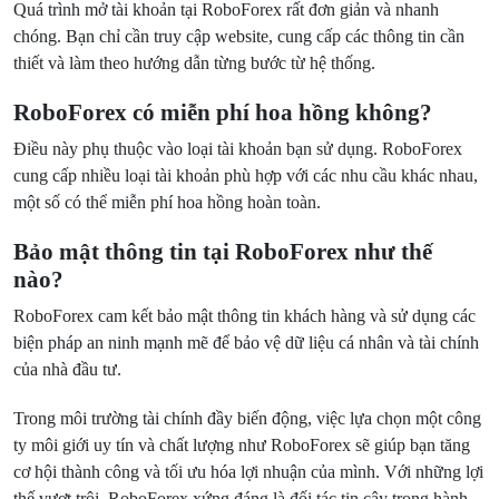
Quá trình mở tài khoản tại RoboForex rất đơn giản và nhanh
chóng. Bạn chỉ cần truy cập website, cung cấp các thông tin cần
thiết và làm theo hướng dẫn từng bước từ hệ thống.
RoboForex có miễn phí hoa hồng không?
Điều này phụ thuộc vào loại tài khoản bạn sử dụng. RoboForex
cung cấp nhiều loại tài khoản phù hợp với các nhu cầu khác nhau,
một số có thể miễn phí hoa hồng hoàn toàn.
Bảo mật thông tin tại RoboForex như thế
nào?
RoboForex cam kết bảo mật thông tin khách hàng và sử dụng các
biện pháp an ninh mạnh mẽ để bảo vệ dữ liệu cá nhân và tài chính
của nhà đầu tư.
Trong môi trường tài chính đầy biến động, việc lựa chọn một công
ty môi giới uy tín và chất lượng như RoboForex sẽ giúp bạn tăng
cơ hội thành công và tối ưu hóa lợi nhuận của mình. Với những lợi
thế vượt trội, RoboForex xứng đáng là đối tác tin cậy trong hành