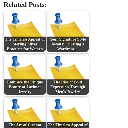
Related Posts:
The Timeless Appeal of
Your Signature Style
Sterling Silver
Awaits: Curating a
Bracelets for Women
Wardrobe…
Embrace the Unique
The Rise of Bold
Beauty of Larimar
Expression Through
Jewelry
Men's Jewelry
The Art of Custom
The Timeless Appeal of