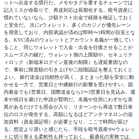
ットへ出金する慣行だ。メモやタグを要するチェーンでは
記入ミスが命取りで、再送対応は長期化する。暗号資産に
慣れていないなら、少額テスト出金で経路を検証しておく
と安全だ。 次にeウォレット。多くのカジノが優先レーン
を用意しており、内部承認が済めば即時〜1時間が目安とな
る。KYC済みのウォレットとアカウント名義が一致してい
ること、同じウォレットで入金・出金を往復させることが
スムーズさの鍵だ。ウォレット側の上限額や、セキュリテ
ィロック（新端末ログイン直後の制限）も遅延要因なの
で、事前に限度額の引き上げや二段階認証を整えておくと
よい。 銀行送金は信頼性が高く、まとまった額を安全に動
かせる一方で、営業日と中継銀行の影響を受けやすい。国
内着金でも1営業日、国際送金なら1〜3営業日を見込み、週
末や祝日を避けた申請が賢明だ。名義や住所にわずかな差
異があるだけでも照会が入り、リターンから再送で数日単
位のロスが発生する。高額になるほどアンチマネロンの追
加資料（資金源証明）が必要となり、ここで時間が延び
る。想定より遅いと感じたら、手段を暗号資産やeウォレッ
トに切り替える柔軟性も持っておく。 最適化の実務では、