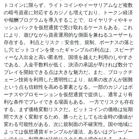
トコインに限らず、ライトコインやイーサリアムなど複数
の暗号資産に対応するカジノも増えており、トークン経済
や報酬プログラムを導入することで、ロイヤリティやキャ
ッシュバックを仮想通貨で受け取れるケースもある。これ
により、遊びながら資産運用的な側面を兼ねるユーザーも
存在する。 利点とリスク：安全性、規制、ボーナスの落と
し穴 ビットコインを使ったギャンブルの利点は、スピーデ
ィーな入出金と高い匿名性、国境を越えた利用のしやすさ
である。入金手数料が低く、決済の承認が早ければ数分で
プレイを開始できる点は大きな魅力だ。また、ブロックチ
ェーン技術を利用した透明性により、結果の改ざんが困難
という点も信頼性を高める要素となる。一部のカジノはボ
ーナスやプロモーションを仮想通貨で提供し、通常より有
利な条件でプレイできる場面もある。 一方でリスクも存在
する。まず価格変動リスクだ。ビットコインの価格は短期
間で大きく変動するため、勝ったとしても出金時の価値が
変わる可能性がある。次に規制面の不確実性。国や地域に
よっては仮想通貨ギャンブルが違法、あるいはグレーゾー