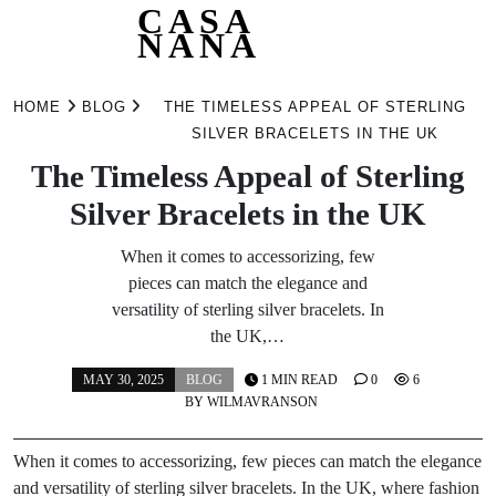
CASA
NANA
Skip
to
HOME
BLOG
THE TIMELESS APPEAL OF STERLING
content
SILVER BRACELETS IN THE UK
The Timeless Appeal of Sterling
Silver Bracelets in the UK
When it comes to accessorizing, few
pieces can match the elegance and
versatility of sterling silver bracelets. In
the UK,…
MAY 30, 2025
BLOG
1 MIN READ
0
6
BY
WILMAVRANSON
When it comes to accessorizing, few pieces can match the elegance
and versatility of sterling silver bracelets. In the UK, where fashion