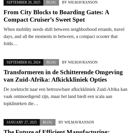
SEPTEMBER 20, 2025
BLOG
BY
WILMAVRANSON
From City Blocks to Boarding Gates: A
Compact Cruiser’s Sweet Spot
When mobility needs shift between neighborhood errands, travel
days, and all the moments in between, a compact scooter that
folds…
SEPTEMBER 03, 2024
BLOG
BY
WILMAVRANSON
Transformeren in de Schitterende Omgeving
van Zuid-Afrika: Afkickkliniek Opties
De zoektocht naar een betrouwbare afkickkliniek Zuid-Afrika kan
vaak ontmoedigend zijn, maar het land biedt een scala aan
topklinieken die…
JANUARY 27, 2025
BLOG
BY
WILMAVRANSON
The Future of Efficient Manufacturing: