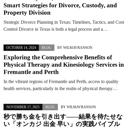
Smart Strategies for Divorce, Custody, and
Property Division
Strategic Divorce Planning in Texas: Timelines, Tactics, and Cost
Control Divorce in Texas is both a legal process and a…
OCTOBER 14, 2024
BLOG
BY
WILMAVRANSON
Exploring the Comprehensive Benefits of
Physical Therapy and Kinesiology Services in
Fremantle and Perth
In the vibrant regions of Fremantle and Perth, access to quality
health services, particularly in the realm of physical therapy…
NOVEMBER 17, 2025
BLOG
BY
WILMAVRANSON
秒で勝ち金を引き出す——結果を待たせな
い「オンカジ 出金 早い」の実践バイブル