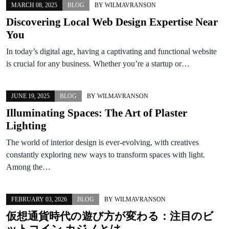
MARCH 08, 2025
BLOG
BY
WILMAVRANSON
Discovering Local Web Design Expertise Near
You
In today’s digital age, having a captivating and functional website
is crucial for any business. Whether you’re a startup or…
JUNE 19, 2025
BLOG
BY
WILMAVRANSON
Illuminating Spaces: The Art of Plaster
Lighting
The world of interior design is ever-evolving, with creatives
constantly exploring new ways to transform spaces with light.
Among the…
FEBRUARY 03, 2026
BLOG
BY
WILMAVRANSON
仮想通貨時代の遊び方が変わる：注目のビ
ットコイン カジノとは