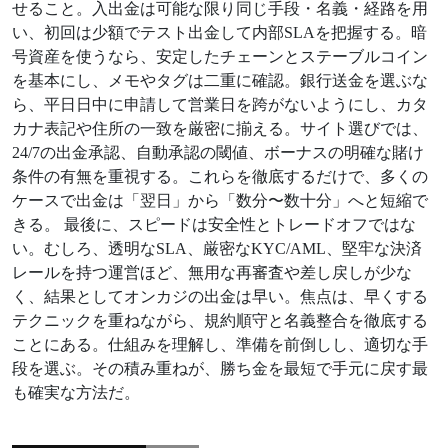
せること。入出金は可能な限り同じ手段・名義・経路を用
い、初回は少額でテスト出金して内部SLAを把握する。暗
号資産を使うなら、安定したチェーンとステーブルコイン
を基本にし、メモやタグは二重に確認。銀行送金を選ぶな
ら、平日日中に申請して営業日を跨がないようにし、カタ
カナ表記や住所の一致を厳密に揃える。サイト選びでは、
24/7の出金承認、自動承認の閾値、ボーナスの明確な賭け
条件の有無を重視する。これらを徹底するだけで、多くの
ケースで出金は「翌日」から「数分〜数十分」へと短縮で
きる。 最後に、スピードは安全性とトレードオフではな
い。むしろ、透明なSLA、厳密なKYC/AML、堅牢な決済
レールを持つ運営ほど、無用な再審査や差し戻しが少な
く、結果としてオンカジの出金は早い。焦点は、早くする
テクニックを重ねながら、規約順守と名義整合を徹底する
ことにある。仕組みを理解し、準備を前倒しし、適切な手
段を選ぶ。その積み重ねが、勝ち金を最短で手元に戻す最
も確実な方法だ。