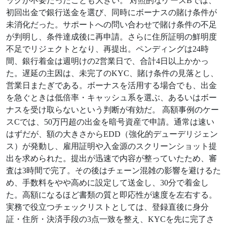
ックが不要だったことも大きい。 対照的なケースBでは、
初回出金で銀行送金を選び、同時にボーナスの賭け条件が
未消化だった。サポートへの問い合わせで賭け条件の不足
が判明し、条件達成後に再申請。さらに住所証明の鮮明度
不足でリジェクトとなり、再提出。ペンディングは24時
間、銀行着金は週明けの2営業日で、合計4日以上かかっ
た。遅延の主因は、未完了のKYC、賭け条件の見落とし、
営業日またぎである。ボーナスを活用する場合でも、出金
を急ぐときは低倍率・キャッシュ系を選ぶ、あるいはボー
ナスを受け取らないという判断が有効だ。 高額事例のケー
スCでは、50万円超の出金を暗号資産で申請。通常は速い
はずだが、額の大きさからEDD（強化的デューデリジェン
ス）が発動し、雇用証明や入金源のスクリーンショット提
出を求められた。提出が迅速で内容が整っていたため、審
査は3時間で完了。その後はチェーン混雑の影響を避けるた
め、手数料をやや高めに設定して送金し、30分で着金し
た。高額になるほど書類の質と即応性が速度を左右する。
実務で役立つチェックリストとしては、登録直後に身分
証・住所・決済手段の3点一致を整え、KYCを先に完了さ