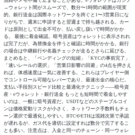
混雑やメモ不備で止まることがある。eウォレットはカジノ
→ウォレット間がスムーズで、数分〜1時間の範囲が現実
的。銀行送金は国際ネットワークを跨ぐと1〜3営業日にな
りがちで、週末に申請すると翌週まで持ち越される。カー
ドは原則として出金不可か、払い戻し扱いで時間がかか
る。 最後に着金確認。暗号資産はウォレットに表示されれ
ば完了だが、為替換金を伴うと確認に時間がかかる。銀行
の場合は中継銀行や名義チェックが走るとさらに延びる。
まとめると、「ペンディングの短縮」「KYCの事前完了」
「速いレールの選択」「営業日影響の回避」の4点を押さえ
れば、体感速度は一気に改善する。これらはプレイヤー側
でコントロール可能なレバーであり、最速出金の核心だ。
支払い手段別スピード比較と最適化テクニック——暗号資
産・eウォレット・銀行送金 もっとも短時間で着金しやす
いのは、一般に暗号資産だ。USDTなどのステーブルコイ
ンは価格変動リスクが小さく、ネットワーク手数料もチェ
ーン選択で最適化しやすい。BTCやETHは混雑次第で承認
が遅れるが、ガス代を適切に設定すれば数分で完了するこ
とも多い。注意点は、入金と同一のチェーン・同一ウォレ