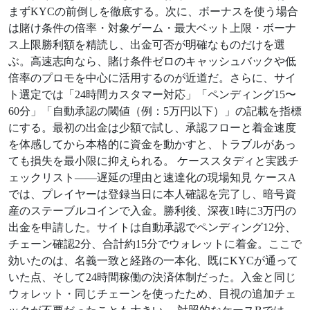
まずKYCの前倒しを徹底する。次に、ボーナスを使う場合
は賭け条件の倍率・対象ゲーム・最大ベット上限・ボーナ
ス上限勝利額を精読し、出金可否が明確なものだけを選
ぶ。高速志向なら、賭け条件ゼロのキャッシュバックや低
倍率のプロモを中心に活用するのが近道だ。さらに、サイ
ト選定では「24時間カスタマー対応」「ペンディング15〜
60分」「自動承認の閾値（例：5万円以下）」の記載を指標
にする。最初の出金は少額で試し、承認フローと着金速度
を体感してから本格的に資金を動かすと、トラブルがあっ
ても損失を最小限に抑えられる。 ケーススタディと実践チ
ェックリスト——遅延の理由と速達化の現場知見 ケースA
では、プレイヤーは登録当日に本人確認を完了し、暗号資
産のステーブルコインで入金。勝利後、深夜1時に3万円の
出金を申請した。サイトは自動承認でペンディング12分、
チェーン確認2分、合計約15分でウォレットに着金。ここで
効いたのは、名義一致と経路の一本化、既にKYCが通って
いた点、そして24時間稼働の決済体制だった。入金と同じ
ウォレット・同じチェーンを使ったため、目視の追加チェ