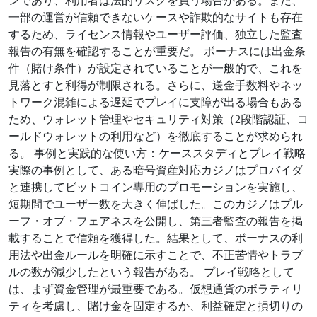
ンであり、利用者は法的リスクを負う場合がある。また、
一部の運営が信頼できないケースや詐欺的なサイトも存在
するため、ライセンス情報やユーザー評価、独立した監査
報告の有無を確認することが重要だ。 ボーナスには出金条
件（賭け条件）が設定されていることが一般的で、これを
見落とすと利得が制限される。さらに、送金手数料やネッ
トワーク混雑による遅延でプレイに支障が出る場合もある
ため、ウォレット管理やセキュリティ対策（2段階認証、コ
ールドウォレットの利用など）を徹底することが求められ
る。 事例と実践的な使い方：ケーススタディとプレイ戦略
実際の事例として、ある暗号資産対応カジノはプロバイダ
と連携してビットコイン専用のプロモーションを実施し、
短期間でユーザー数を大きく伸ばした。このカジノはプル
ーフ・オブ・フェアネスを公開し、第三者監査の報告を掲
載することで信頼を獲得した。結果として、ボーナスの利
用法や出金ルールを明確に示すことで、不正苦情やトラブ
ルの数が減少したという報告がある。 プレイ戦略として
は、まず資金管理が最重要である。仮想通貨のボラティリ
ティを考慮し、賭け金を固定するか、利益確定と損切りの