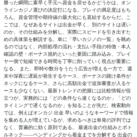
勝った瞬間に素早く手元へ資金を戻せるかどうかは、オン
ラインカジノ選びの決定打になる。プレイの満足度はもち
ろん、資金管理や期待値の最大化にも直結するからだ。こ
こでは、なぜあるサイトは出金が早く、別のサイトは遅い
のか、その仕組みを分解し、実際にスピードを引き出すた
めの具体策を解説する。単に「早いカジノの一覧」を眺め
るのではなく、内部処理の流れ・支払い手段の特徴・本人
確認の壁・ボーナス規約といった要因に踏み込み、プレイ
ヤー側で短縮できる時間を丁寧に削っていく視点が重要に
なる。 また、即時や数分をうたう広告が増える一方で、週
末や深夜に遅延が発生するケース、ボーナスの賭け条件が
ネックになるケース、さらに高額出金で追加審査が入るケ
ースも少なくない。最新トレンドの把握には比較情報が役
立つが、実務的には「どの条件なら速くなるのか」「どの
タイミングで遅くなるのか」を知ることが先だ。検索動向
では、例えばオンカジ 出金 早いのようなキーワードで情報
を集める人が増えているが、求めるべきは単発の評判では
なく、普遍的に効く原則である。 最速出金の仕組みとボト
ルネック——ペンディングから着金までを分解する 出金の