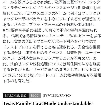
ルールを設けることが有効だ。確率論に基づくベーシック
ストラテジーやカジノごとのハウスエッジ（期待値）を理
解した上で、低ハウスエッジのゲーム（例えばブラックジ
ャックや一部のバカラ）を中心にプレイするのが理想的で
ある。さらに、プラットフォームの手数料や出金制限、
KYC要件を事前に確認しておくと不測の事態を避けられ
る。 信頼できる情報源やコミュニティでのレビューを参考
にし、実際の入出金フローやサポート対応を小額で試す
「テストプレイ」を行うことも推奨される。安全性を重視
する場合は、運営会社のライセンス、監査報告、ユーザー
のクレーム対応実績をチェックすることが不可欠だ。ま
た、法的リスクや税務処理については居住国の法令を確認
する必要がある。サービス選びの参考として、ビットコイ
ン カジノのようなプラットフォーム比較や実例紹介を活用
するのも有効だ。
MARCH 28, 2026
BLOG
BY
WILMAVRANSON
Texas Family Law, Made Understandable: