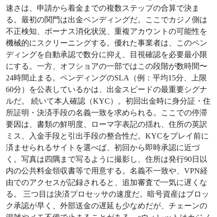
速さは、申請から着金までの複数ステップの合算で決ま
る。最初の関門は出金ペンディングだ。ここでカジノ側は
不正検知、ボーナス消化状況、重複アカウントの可能性を
機械的にスクリーニングする。優れた事業者は、このペン
ディングを自動承認で数分に抑え、目視確認を必要最小限
にする。一方、オフショアの一部ではこの段階が数時間〜
24時間止まる。ペンディングのSLA（例：平均15分、上限
60分）を公表しているかは、出金スピードの最重要シグナ
ルだ。 続いて本人確認（KYC）。初回出金時に身分証・住
所証明・決済手段の名義一致を求められる。ここでの停滞
要因は、書類の鮮明度、ローマ字表記の揺れ、住所の英訳
ミス、入金手段と引出手段の整合性だ。KYCをプレイ前に
済ませられるサイトを選べば、初回から即時承認に近づ
く。写真は四隅まで写るように撮影し、住所は発行90日以
内の公共料金領収書等で用意する。名義不一致や、VPN経
由でのアクセスが記録されると、追加審査で一気に遅くな
る。 三つ目は決済プロセッサの速度だ。暗号資産はブロッ
ク承認が早く、外部送金の遅延も少なめだが、チェーンの