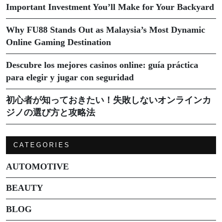
Important Investment You’ll Make for Your Backyard
Why FU88 Stands Out as Malaysia’s Most Dynamic
Online Gaming Destination
Descubre los mejores casinos online: guía práctica
para elegir y jugar con seguridad
初心者が知っておきたい！失敗しないオンラインカ
ジノの選び方と攻略法
CATEGORIES
AUTOMOTIVE
BEAUTY
BLOG