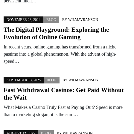
persistent illicit…
NOVEMBER 23, 2024
BLOG
BY
WILMAVRANSON
The Digital Playground: Exploring the
Evolution of Online Gaming
In recent years, online gaming has transformed from a niche
pastime into a global phenomenon. With the advent of high-
speed…
SEPTEMBER 13, 2025
BLOG
BY
WILMAVRANSON
Fast Withdrawal Casinos: Get Paid Without
the Wait
What Makes a Casino Truly Fast at Paying Out? Speed is more
than a marketing slogan; it is the sum…
AUGUST 12, 2025
BLOG
BY
WILMAVRANSON