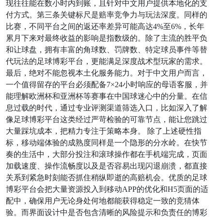
现往往能在数小时内到账，且针对中文用户提供本地化的支
付方式。第三条关键标尺是赔率竞争力与玩法深度。同样的
比赛，不同平台之间的返还率差异可能高达4%至6%，长年
累月下来对最终收益的影响是指数级的。除了主流的胜平负
和让球盘，拥有丰富的角球数、罚牌数、特定球员事件等替
代玩法的足球博彩平台，更能满足深度战术型玩家的需求。
最后，绝对不能忽视本土化服务能力。对于中文用户而言，
一个值得留存的平台必须配备7×24小时响应的母语客服，并
能理解欧洲杯和亚洲杯等赛事在中国球迷心中的分量。在信
息过载的时代，通过专业评测渠道筛选入口，比如深入了解
像足球博彩平台这类经过严苛检验的可靠节点，能让您跳过
大量踩坑成本，把精力专注于策略本身。 除了上述硬性指
标，移动端体验的成熟度同样是一个隐形的分水岭。在快节
奏的生活中，大部分投注和滚球操作都在手机端完成，页面
加载速度、操作流畅度以及是否容易出现闪退崩溃，都直接
关系到紧急时刻能否抓住稍纵即逝的高赔机会。优质的足球
博彩平台会把大量资源投入到移动APP的优化和H5页面的适
配中，确保用户无论身处何地都能获得稳定一致的竞猜体
验。而界面设计中是否包含清晰的风险提示和负责任的博彩