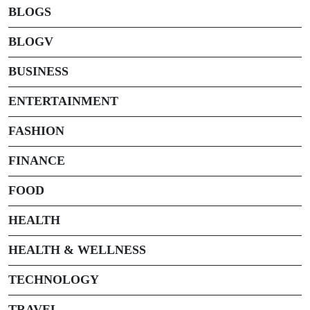
BLOGS
BLOGV
BUSINESS
ENTERTAINMENT
FASHION
FINANCE
FOOD
HEALTH
HEALTH & WELLNESS
TECHNOLOGY
TRAVEL