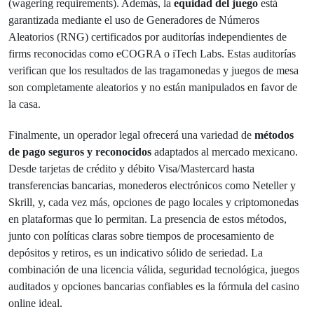
(wagering requirements). Además, la
equidad del juego
está
garantizada mediante el uso de Generadores de Números
Aleatorios (RNG) certificados por auditorías independientes de
firms reconocidas como eCOGRA o iTech Labs. Estas auditorías
verifican que los resultados de las tragamonedas y juegos de mesa
son completamente aleatorios y no están manipulados en favor de
la casa.
Finalmente, un operador legal ofrecerá una variedad de
métodos
de pago seguros y reconocidos
adaptados al mercado mexicano.
Desde tarjetas de crédito y débito Visa/Mastercard hasta
transferencias bancarias, monederos electrónicos como Neteller y
Skrill, y, cada vez más, opciones de pago locales y criptomonedas
en plataformas que lo permitan. La presencia de estos métodos,
junto con políticas claras sobre tiempos de procesamiento de
depósitos y retiros, es un indicativo sólido de seriedad. La
combinación de una licencia válida, seguridad tecnológica, juegos
auditados y opciones bancarias confiables es la fórmula del casino
online ideal.