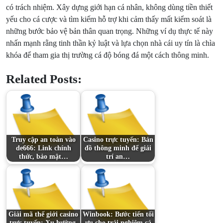
có trách nhiệm. Xây dựng giới hạn cá nhân, không dùng tiền thiết
yếu cho cá cược và tìm kiếm hỗ trợ khi cảm thấy mất kiểm soát là
những bước bảo vệ bản thân quan trọng. Những ví dụ thực tế này
nhấn mạnh rằng tinh thần kỷ luật và lựa chọn nhà cái uy tín là chìa
khóa để tham gia thị trường cá độ bóng đá một cách thông minh.
Related Posts:
Truy cập an toàn vào
Casino trực tuyến: Bản
de666: Link chính
đồ thông minh để giải
thức, bảo mật…
trí an…
Giải mã thế giới casino
Winbook: Bước tiến tối
trực tuyến: Xu hướng,
ưu cho trải nghiệm cá