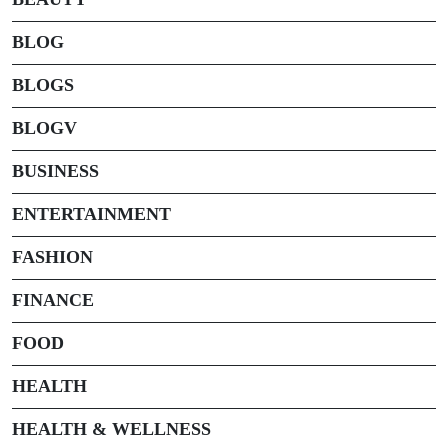
BLOG
BLOGS
BLOGV
BUSINESS
ENTERTAINMENT
FASHION
FINANCE
FOOD
HEALTH
HEALTH & WELLNESS