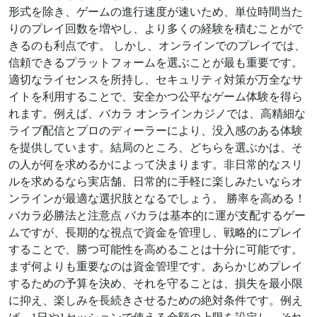
形式を除き、ゲームの進行速度が速いため、単位時間当た
りのプレイ回数を増やし、より多くの経験を積むことがで
きるのも利点です。 しかし、オンラインでのプレイでは、
信頼できるプラットフォームを選ぶことが最も重要です。
適切なライセンスを所持し、セキュリティ対策が万全なサ
イトを利用することで、安全かつ公平なゲーム体験を得ら
れます。例えば、バカラ オンラインカジノでは、高精細な
ライブ配信とプロのディーラーにより、没入感のある体験
を提供しています。結局のところ、どちらを選ぶかは、そ
の人が何を求めるかによって決まります。非日常的なスリ
ルを求めるなら実店舗、日常的に手軽に楽しみたいならオ
ンラインが最適な選択肢となるでしょう。 勝率を高める！
バカラ必勝法と注意点 バカラは基本的に運が支配するゲー
ムですが、長期的な視点で資金を管理し、戦略的にプレイ
することで、勝つ可能性を高めることは十分に可能です。
まず何よりも重要なのは資金管理です。あらかじめプレイ
するための予算を決め、それを守ることは、損失を最小限
に抑え、楽しみを長続きさせるための絶対条件です。例え