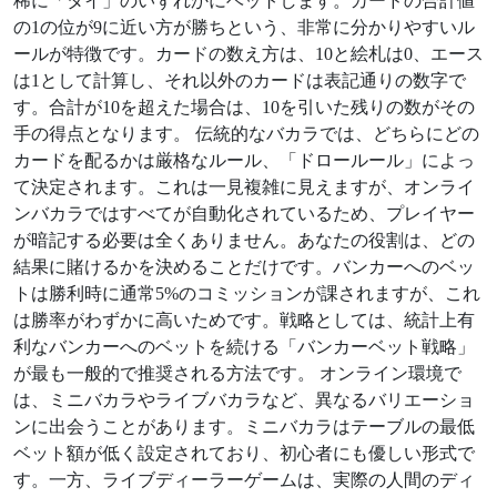
稀に「タイ」のいずれかにベットします。カードの合計値
の1の位が9に近い方が勝ちという、非常に分かりやすいル
ールが特徴です。カードの数え方は、10と絵札は0、エース
は1として計算し、それ以外のカードは表記通りの数字で
す。合計が10を超えた場合は、10を引いた残りの数がその
手の得点となります。 伝統的なバカラでは、どちらにどの
カードを配るかは厳格なルール、「ドロールール」によっ
て決定されます。これは一見複雑に見えますが、オンライ
ンバカラではすべてが自動化されているため、プレイヤー
が暗記する必要は全くありません。あなたの役割は、どの
結果に賭けるかを決めることだけです。バンカーへのベッ
トは勝利時に通常5%のコミッションが課されますが、これ
は勝率がわずかに高いためです。戦略としては、統計上有
利なバンカーへのベットを続ける「バンカーベット戦略」
が最も一般的で推奨される方法です。 オンライン環境で
は、ミニバカラやライブバカラなど、異なるバリエーショ
ンに出会うことがあります。ミニバカラはテーブルの最低
ベット額が低く設定されており、初心者にも優しい形式で
す。一方、ライブディーラーゲームは、実際の人間のディ