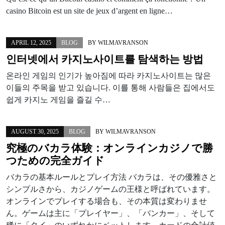
casino Bitcoin est un site de jeux d’argent en ligne…
APRIL 12, 2025
BLOG
BY
WILMAVRANSON
인터넷에서 카지노사이트를 탐색하는 방법
온라인 게임의 인기가 높아짐에 따라 카지노사이트는 많은
이들의 주목을 받고 있습니다. 이를 통해 사람들은 집에서도
쉽게 카지노 게임을 즐길 수…
AUGUST 30, 2025
BLOG
BY
WILMAVRANSON
究極のバカラ体験：オンラインカジノで勝
つための完全ガイド
バカラの基本ルールとプレイ方法 バカラは、その優雅さと
シンプルさから、カジノゲームの王様と呼ばれています。
オンラインでプレイする場合も、その本質は変わりませ
ん。ゲームは主に「プレイヤー」、「バンカー」、そして