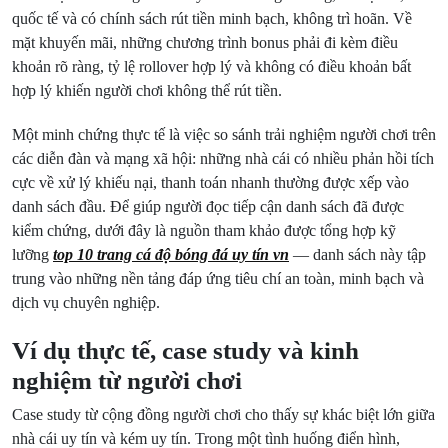
quốc tế và có chính sách rút tiền minh bạch, không trì hoãn. Về
mặt khuyến mãi, những chương trình bonus phải đi kèm điều
khoản rõ ràng, tỷ lệ rollover hợp lý và không có điều khoản bất
hợp lý khiến người chơi không thể rút tiền.
Một minh chứng thực tế là việc so sánh trải nghiệm người chơi trên
các diễn đàn và mạng xã hội: những nhà cái có nhiều phản hồi tích
cực về xử lý khiếu nại, thanh toán nhanh thường được xếp vào
danh sách đầu. Để giúp người đọc tiếp cận danh sách đã được
kiểm chứng, dưới đây là nguồn tham khảo được tổng hợp kỹ
lưỡng
top 10 trang cá độ bóng đá uy tín vn
— danh sách này tập
trung vào những nền tảng đáp ứng tiêu chí an toàn, minh bạch và
dịch vụ chuyên nghiệp.
Ví dụ thực tế, case study và kinh
nghiệm từ người chơi
Case study từ cộng đồng người chơi cho thấy sự khác biệt lớn giữa
nhà cái uy tín và kém uy tín. Trong một tình huống điển hình,