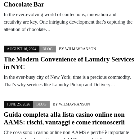
Chocolate Bar
In the ever-evolving world of confections, innovation and
creativity are key. One intriguing development that’s capturing the
attention of chocolate…
AUGUST 16, 2024
BLOG
BY
WILMAVRANSON
The Modern Convenience of Laundry Services
in NYC
In the ever-busy city of New York, time is a precious commodity.
That’s why services like Laundry Pickup and Delivery…
JUNE 25, 2026
BLOG
BY
WILMAVRANSON
Guida completa alla lista casino online non
AAMS: rischi, vantaggi e come riconoscerli
Che cosa sono i casino online non AAMS e perché è importante