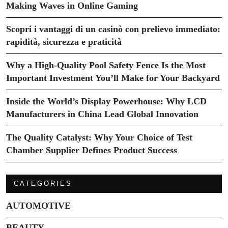
Making Waves in Online Gaming
Scopri i vantaggi di un casinò con prelievo immediato:
rapidità, sicurezza e praticità
Why a High-Quality Pool Safety Fence Is the Most
Important Investment You’ll Make for Your Backyard
Inside the World’s Display Powerhouse: Why LCD
Manufacturers in China Lead Global Innovation
The Quality Catalyst: Why Your Choice of Test
Chamber Supplier Defines Product Success
CATEGORIES
AUTOMOTIVE
BEAUTY