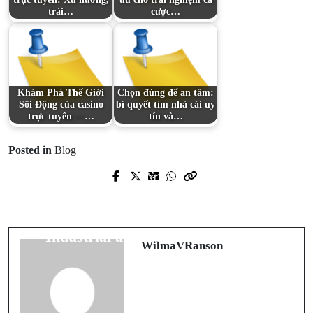
trải…
cược…
Khám Phá Thế Giới
Chọn đúng để an tâm:
Sôi Động của casino
bí quyết tìm nhà cái uy
trực tuyến —…
tín và…
Posted in
Blog
Prev Post
Next Post
Maîtriser le monde du
casino en ligne
Transforming Birmingham Floors:
: guide pratique pour jouer malin et
Durable Resin Solutions for Every
sécurisé
Industrial and Commercial Space
WilmaVRanson