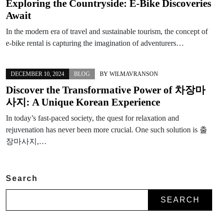
Exploring the Countryside: E-Bike Discoveries
Await
In the modern era of travel and sustainable tourism, the concept of
e-bike rental is capturing the imagination of adventurers…
DECEMBER 10, 2024
BLOG
BY
WILMAVRANSON
Discover the Transformative Power of 차장마
사지: A Unique Korean Experience
In today’s fast-paced society, the quest for relaxation and
rejuvenation has never been more crucial. One such solution is 출
장마사지,…
Search
SEARCH