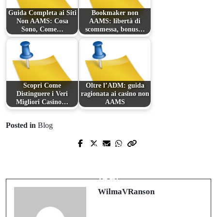
Guida Completa ai Siti
Bookmaker non
Non AAMS: Cosa
AAMS: libertà di
Sono, Come…
scommessa, bonus…
Scopri Come
Oltre l’ADM: guida
Distinguere i Veri
ragionata ai casino non
Migliori Casino…
AAMS
Posted in
Blog
Prev Post
Next Post
편안한 휴식의 예술: 출장마사지의 세
팬더하트할인: 온라인 쇼핑의 새로운
계
혁신
WilmaVRanson