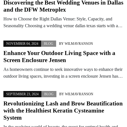
Discovering the Best Wedding Venues in Dallas
and the DFW Metroplex
How to Choose the Right Dallas Venue: Style, Capacity, and
Seasonality Choosing a wedding venue dallas texas starts with a…
NOVEMBER 04, 2024
BLOG
BY
WILMAVRANSON
Enhance Your Outdoor Living Space with a
Screen Enclosure Jensen
As homeowners continue to seek innovative ways to enhance their
outdoor living spaces, investing in a screen enclosure Jensen has…
SEPTEMBER 23, 2024
BLOG
BY
WILMAVRANSON
Revolutionizing Lash and Brow Beautification
with the Healthiest Keratin Cysteamine
System
In the evolving world of beauty, the quest for optimal health and