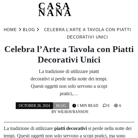
CASA
NANA
Skip
to
HOME
BLOG
CELEBRA L’ARTE A TAVOLA CON PIATTI
content
DECORATIVI UNICI
Celebra l’Arte a Tavola con Piatti
Decorativi Unici
La tradizione di utilizzare piatti
decorativi si perde nella notte dei tempi.
Questi oggetti non solo servono a scopi
pratici,…
OCTOBER 28, 2024
BLOG
1 MIN READ
0
6
BY
WILMAVRANSON
La tradizione di utilizzare
piatti decorativi
si perde nella notte dei
tempi. Questi oggetti non solo servono a scopi pratici, ma sono