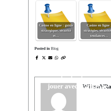
Casino en ligne : guide
Casino en ligne 
stratégique, sécurité
stratégies, sécurité
et…
tendances…
Posted in
Blog
Prev Post
Casino en ligne en
Belgique: cadre légal,
sécurité et astuces pou
jouer avec confiance
WilmaVRa