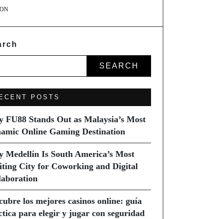
ON
arch
SEARCH
ECENT POSTS
 FU88 Stands Out as Malaysia’s Most
amic Online Gaming Destination
 Medellín Is South America’s Most
iting City for Coworking and Digital
laboration
cubre los mejores casinos online: guía
ctica para elegir y jugar con seguridad