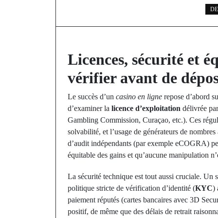
DE
Licences, sécurité et 
vérifier avant de dépo
Le succès d’un
casino en ligne
repose d’abord sur
d’examiner la
licence d’exploitation
délivrée pa
Gambling Commission, Curaçao, etc.). Ces régulate
solvabilité, et l’usage de générateurs de nombres 
d’audit indépendants (par exemple eCOGRA) perme
équitable des gains et qu’aucune manipulation n’e
La sécurité technique est tout aussi cruciale. Un
politique stricte de vérification d’identité (
KYC
)
paiement réputés (cartes bancaires avec 3D Secure
positif, de même que des délais de retrait raisonn