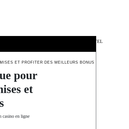
 &
NEWS &
TECHNOLOGY
TRAVEL
SS
POLITICS
 MISES ET PROFITER DES MEILLEURS BONUS
que pour
ises et
s
n casino en ligne