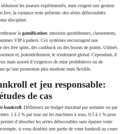
) séduisent les joueurs expérimentés, mais exigent une gestion
 live, la variance reste présente: des séries défavorables
ise discipliné.
embrasse la
gamification
: missions quotidiennes, classements,
grammes VIP à paliers. Ces systèmes encouragent une
 des free spins, des cashback ou des boosts de points. Utilisés
issement et, potentiellement, le rendement global. Cependant, il
ux mais assorti d’exigences de mise prohibitives ou de
ssant qu’une promotion plus modeste mais flexible.
ankroll et jeu responsable:
études de cas
de bankroll
. Définissez un budget maximal par semaine ou par
entes: 1 à 2 % par tour sur les machines à sous, 0,5 à 1 % pour
ne permet d’absorber les séries défavorables sans épuiser votre
r exemple, si vous doublez une partie de votre bankroll au cours