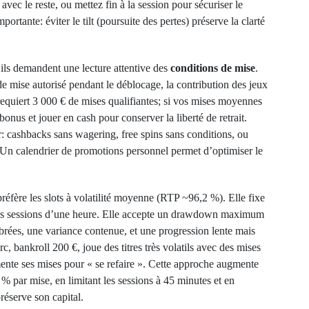
avec le reste, ou mettez fin à la session pour sécuriser le
mportante: éviter le tilt (poursuite des pertes) préserve la clarté
 ils demandent une lecture attentive des
conditions de mise
.
de mise autorisé pendant le déblocage, la contribution des jeux
requiert 3 000 € de mises qualifiantes; si vos mises moyennes
 bonus et jouer en cash pour conserver la liberté de retrait.
ur: cashbacks sans wagering, free spins sans conditions, ou
Un calendrier de promotions personnel permet d’optimiser le
préfère les slots à volatilité moyenne (RTP ~96,2 %). Elle fixe
 des sessions d’une heure. Elle accepte un drawdown maximum
ibrées, une variance contenue, et une progression lente mais
, bankroll 200 €, joue des titres très volatils avec des mises
mente ses mises pour « se refaire ». Cette approche augmente
 % par mise, en limitant les sessions à 45 minutes et en
 préserve son capital.