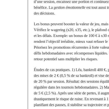
d’une session, encaissez une portion et continuez 
bénéfice. La
gestion émotionnelle
est tout aussi i
des décisions.
Les bonus peuvent booster la valeur de jeu, mais
Vérifiez le wagering (x20, x35, etc.), le plafond 
et les délais. Exemple: un bonus de 100 € à x30 
rendent l’objectif irréaliste, mieux vaut refuser le
Priorisez les promotions récurrentes à forte vale
défis hebdomadaires avec récompenses liquides. 
retour potentiel sans multiplier les risques.
Études de cas pratiques. 1) Léa, bankroll 400 €, 
des mises de 2 € (0,5 % de sa bankroll) et vise
de 20 % par session. Résultat: des sessions équil
régulière dans les tournois hebdomadaires. 2) Marc
de 5 € (2,5 %). Après une série de pertes, il aug
drastiquement le risque de ruine. En revenant à 1
planifiant des pauses, il stabilise sa trajectoire et