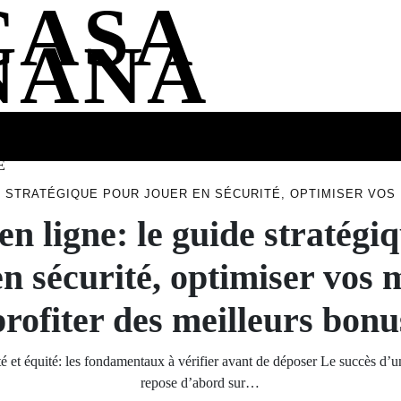
CASA
NANA
SS
HEALTH
ENTERTAINMENT
FASHION
FOOD
WELLNE
E
DE STRATÉGIQUE POUR JOUER EN SÉCURITÉ, OPTIMISER VOS
en ligne: le guide stratégi
en sécurité, optimiser vos m
profiter des meilleurs bonu
té et équité: les fondamentaux à vérifier avant de déposer Le succès d’u
repose d’abord sur…