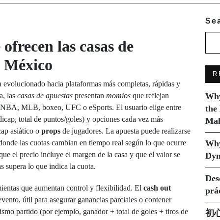
Se
ofrecen las casas de
n México
R
 evolucionado hacia plataformas más completas, rápidas y
a, las
casas de apuestas
presentan
momios
que reflejan
Why
 NBA, MLB, boxeo, UFC o eSports. El usuario elige entre
the
dicap, total de puntos/goles) y opciones cada vez más
Mak
cap asiático o
props
de jugadores. La apuesta puede realizarse
 donde las cuotas cambian en tiempo real según lo que ocurre
Why
que el precio incluye el margen de la casa y que el valor se
Dyn
s supera lo que indica la cuota.
Des
ientas que aumentan control y flexibilidad. El
cash out
prá
evento, útil para asegurar ganancias parciales o contener
mo partido (por ejemplo, ganador + total de goles + tiros de
初