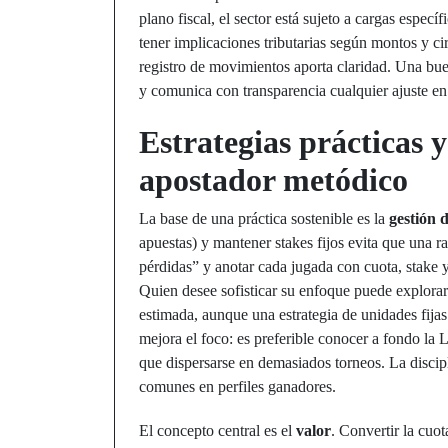
plano fiscal, el sector está sujeto a cargas espec
tener implicaciones tributarias según montos y ci
registro de movimientos aporta claridad. Una b
y comunica con transparencia cualquier ajuste e
Estrategias prácticas y
apostador metódico
La base de una práctica sostenible es la
gestión 
apuestas) y mantener stakes fijos evita que una 
pérdidas” y anotar cada jugada con cuota, stake y
Quien desee sofisticar su enfoque puede explorar 
estimada, aunque una estrategia de unidades fijas
mejora el foco: es preferible conocer a fondo la
que dispersarse en demasiados torneos. La discipl
comunes en perfiles ganadores.
El concepto central es el
valor
. Convertir la cuot