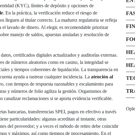
EN
dentidad (KYC), límites de depósito y opciones de
le
. En la práctica, la verificación reduce el riesgo de
FA
os lleguen al titular correcto. La madurez regulatoria se refleja
FI
a el lavado de dinero. Al elegir, es recomendable priorizar
s sobre manejo de saldos, apuestas anuladas y resolución de
FO
HE
datos, certificados digitales actualizados y auditorías externas.
s de números aleatorios como en casino, la integridad se
HE
iciales y tiempos coherentes de liquidación. La transparencia en
 cuenta ayuda a rastrear cualquier incidencia. La
atención al
TE
reo, con tiempos de respuesta razonables y escalamiento para
TR
uras y números de folio agiliza la gestión. Organismos de
 canalizar reclamaciones si se aporta evidencia verificable.
Opl
etas bancarias, transferencias SPEI, pagos en efectivo a través
tiene particularidades: algunas acreditan al instante, otras
ones del proveedor; y a veces el método de retiro debe coincidir
nimos y máximos, así como tiempos de procesamiento. En el