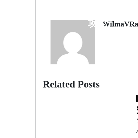
イヤーを熱狂させる
金不要ボーナスの完
攻略
WilmaVRa
Related Posts