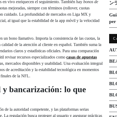
os en vivo enriquecen el seguimiento. También hay
bonos de
ン
tas mejoradas, siempre con términos (rollover, cuotas
con cuidado. La profundidad de mercados en Liga MX y
Gui
ial, al igual que la estabilidad de la app móvil y la velocidad
per 
n un bono llamativo. Importa la consistencia de las cuotas, la
C
la calidad de la atención al cliente en español. También suma la
AU
endarios claros y estadísticas oficiales. Para una comparación
 útil revisar recursos especializados como
casas de apuestas
BE
otas, mercados disponibles y usabilidad. Una evaluación integral
mpos de acreditación y la estabilidad tecnológica en momentos
BL
finales de la NFL.
BL
 y bancarización: lo que
BL
BU
n de la autoridad competente, y las plataformas serias
le. La regulación busca proteger al usuario y asegurar prácticas