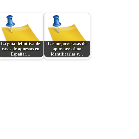
La guía definitiva de
Las mejores casas de
casas de apuestas en
apuestas: cómo
España:…
identificarlas y…
Next Post
レ
Inside the Numbers: