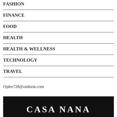
FASHION
FINANCE
FOOD
HEALTH
HEALTH & WELLNESS
TECHNOLOGY
TRAVEL
Oplee728@outlook.com
CASA NANA