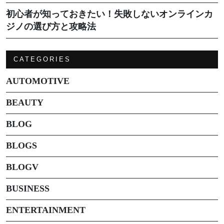
初心者が知っておきたい！失敗しないオンラインカ
ジノの選び方と攻略法
CATEGORIES
AUTOMOTIVE
BEAUTY
BLOG
BLOGS
BLOGV
BUSINESS
ENTERTAINMENT