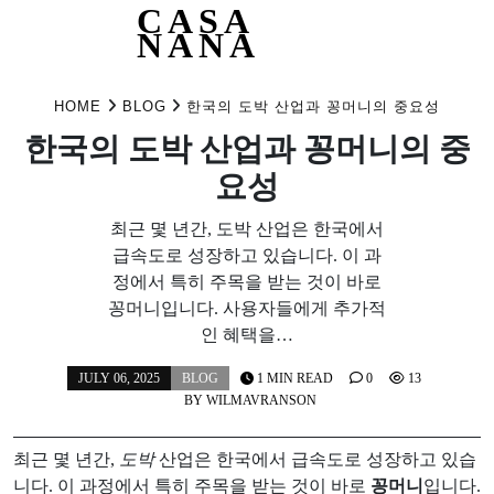
CASA
NANA
Skip
to
HOME
BLOG
한국의 도박 산업과 꽁머니의 중요성
content
한국의 도박 산업과 꽁머니의 중
요성
최근 몇 년간, 도박 산업은 한국에서
급속도로 성장하고 있습니다. 이 과
정에서 특히 주목을 받는 것이 바로
꽁머니입니다. 사용자들에게 추가적
인 혜택을…
JULY 06, 2025
BLOG
1 MIN READ
0
13
BY
WILMAVRANSON
최근 몇 년간,
도박
산업은 한국에서 급속도로 성장하고 있습
니다. 이 과정에서 특히 주목을 받는 것이 바로
꽁머니
입니다.