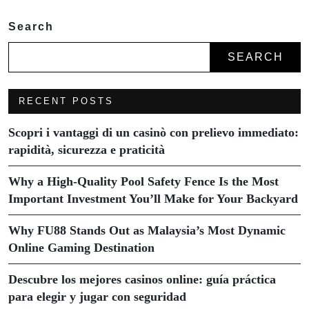
Search
SEARCH
RECENT POSTS
Scopri i vantaggi di un casinò con prelievo immediato:
rapidità, sicurezza e praticità
Why a High-Quality Pool Safety Fence Is the Most
Important Investment You’ll Make for Your Backyard
Why FU88 Stands Out as Malaysia’s Most Dynamic
Online Gaming Destination
Descubre los mejores casinos online: guía práctica
para elegir y jugar con seguridad