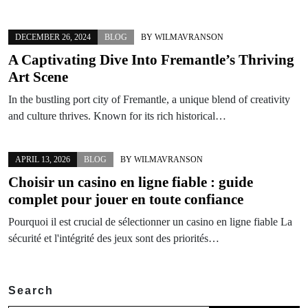
DECEMBER 26, 2024
BLOG
BY
WILMAVRANSON
A Captivating Dive Into Fremantle’s Thriving
Art Scene
In the bustling port city of Fremantle, a unique blend of creativity
and culture thrives. Known for its rich historical…
APRIL 13, 2026
BLOG
BY
WILMAVRANSON
Choisir un
casino en ligne fiable
: guide
complet pour jouer en toute confiance
Pourquoi il est crucial de sélectionner un casino en ligne fiable La
sécurité et l'intégrité des jeux sont des priorités…
Search