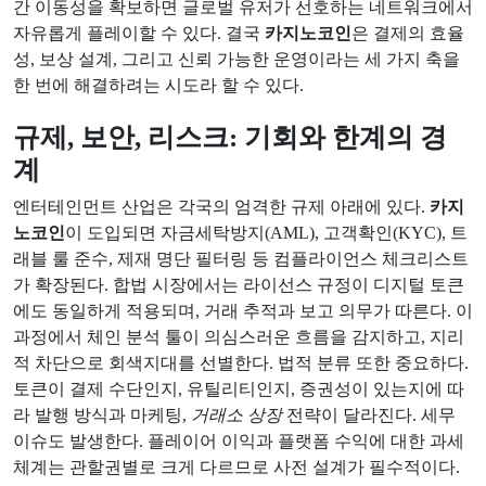
간 이동성을 확보하면 글로벌 유저가 선호하는 네트워크에서
자유롭게 플레이할 수 있다. 결국
카지노코인
은 결제의 효율
성, 보상 설계, 그리고 신뢰 가능한 운영이라는 세 가지 축을
한 번에 해결하려는 시도라 할 수 있다.
규제, 보안, 리스크: 기회와 한계의 경
계
엔터테인먼트 산업은 각국의 엄격한 규제 아래에 있다.
카지
노코인
이 도입되면 자금세탁방지(AML), 고객확인(KYC), 트
래블 룰 준수, 제재 명단 필터링 등 컴플라이언스 체크리스트
가 확장된다. 합법 시장에서는 라이선스 규정이 디지털 토큰
에도 동일하게 적용되며, 거래 추적과 보고 의무가 따른다. 이
과정에서 체인 분석 툴이 의심스러운 흐름을 감지하고, 지리
적 차단으로 회색지대를 선별한다. 법적 분류 또한 중요하다.
토큰이 결제 수단인지, 유틸리티인지, 증권성이 있는지에 따
라 발행 방식과 마케팅,
거래소 상장
전략이 달라진다. 세무
이슈도 발생한다. 플레이어 이익과 플랫폼 수익에 대한 과세
체계는 관할권별로 크게 다르므로 사전 설계가 필수적이다.