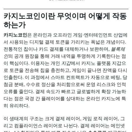
카지노코인이란 무엇이며 어떻게 작동
하는가
카지노코인
은 온라인과 오프라인 게임·엔터테인먼트 산업에
서 사용되는 디지털 결제 토큰을 가리키는 폭넓은 개념이다.
전통적인 칩이나 카드 결제를 대체하거나 보완하며,
블록체
인
의 공개 원장을 통해 거래 내역을 투명하게 기록한다는 점
이 핵심이다. 이용자는 개인
지갑
에서 카지노 플랫폼 지갑으
로 토큰을 전송해 칩을 충전하고, 게임이 끝나면 잔액을 다시
인출한다. 이 과정에서 스마트 컨트랙트가 자동으로 베팅, 당
첨금 분배, 수수료 정산을 처리함으로써 운영 리스크와 인적
오류를 줄인다. 결제 속도가 빠르고 글로벌하게 확장 가능하
다는 점은 국경 간 플레이어를 상대하는 온라인 카지노에 특
히 유리하다.
이 생태계의 구조는 크게 결제 레이어, 게임 로직 레이어, 그
리고 컴플라이언스 레이어로 나뉜다. 결제 레이어는 메인넷