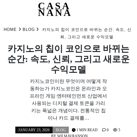
CASA
NANA
Skip
to
HOME
BLOG
카지노의 칩이 코인으로 바뀌는 순간: 속도, 신
content
뢰, 그리고 새로운 수익모델
카지노의 칩이 코인으로 바뀌는
순간: 속도, 신뢰, 그리고 새로운
수익모델
카지노코인이란 무엇이며 어떻게 작
동하는가 카지노코인은 온라인과 오
프라인 게임·엔터테인먼트 산업에서
사용되는 디지털 결제 토큰을 가리
키는 폭넓은 개념이다. 전통적인 칩
이나 카드 결제를…
JANUARY 23, 2026
BLOG
1 MIN READ
0
5
BY
WILMAVRANSON