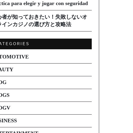
ctica para elegir y jugar con seguridad
心者が知っておきたい！失敗しないオ
ラインカジノの選び方と攻略法
ATEGORIES
TOMOTIVE
AUTY
OG
OGS
OGV
SINESS