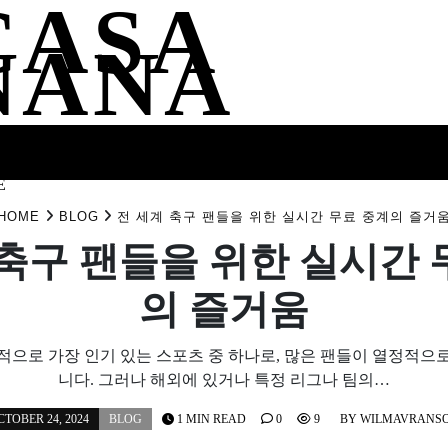
CASA
NANA
SS
HEALTH
ENTERTAINMENT
FASHION
FOOD
WELLNE
E
HOME
BLOG
전 세계 축구 팬들을 위한 실시간 무료 중계의 즐거
 축구 팬들을 위한 실시간 
의 즐거움
적으로 가장 인기 있는 스포츠 중 하나로, 많은 팬들이 열정적으
니다. 그러나 해외에 있거나 특정 리그나 팀의…
CTOBER 24, 2024
BLOG
1 MIN READ
0
9
BY
WILMAVRANS