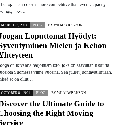
he logistics sector is more competitive than ever. Capacity
swings, new…
MARCH 28, 2025
BLOG
BY
WILMAVRANSON
Joogan Loputtomat Hyödyt:
Syventyminen Mielen ja Kehon
Yhteyteen
Jooga on ikivanha harjoitusmuoto, joka on saavuttanut suurta
suosiota Suomessa viime vuosina. Sen juuret juontavat Intiaan,
missä se on ollut…
OCTOBER 04, 2024
BLOG
BY
WILMAVRANSON
Discover the Ultimate Guide to
Choosing the Right Moving
Service