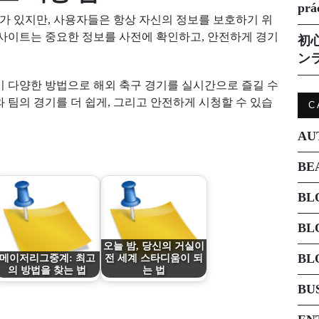
prá
가 있지만, 사용자들은 항상 자신의 정보를 보호하기 위
 사이트는 중요한 정보를 사전에 확인하고, 안전하게 경기
初
ン
이 다양한 방법으로 해외 축구 경기를 실시간으로 즐길 수
 팀의 경기를 더 쉽게, 그리고 안전하게 시청할 수 있습
C
AU
BE
BL
BL
오늘 밤, 당신의 거실이
BL
메이저리그중계: 최고
전 세계 스타디움이 되
의 방법을 찾는 법
는 법
BU