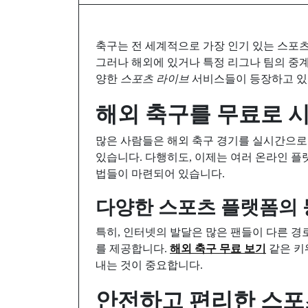
축구는 전 세계적으로 가장 인기 있는 스포츠
그러나 해외에 있거나 특정 리그나 팀의 중계
양한
스포츠 라이브
서비스들이 등장하고 있
해외 축구를 무료로 
많은 사람들은 해외 축구 경기를 실시간으로
있습니다. 다행히도, 이제는 여러 온라인 
법들이 마련되어 있습니다.
다양한 스포츠 플랫폼의
특히, 인터넷의 발달은 많은 팬들이 다른 경
를 제공합니다.
해외 축구 무료 보기
같은 키
내는 것이 중요합니다.
안전하고 편리한 스포