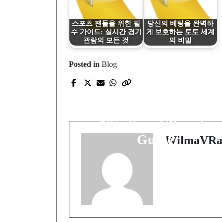
스포츠 팬들을 위한 필
당신의 베팅을 완벽하
수 가이드: 실시간 경기
게 보호하는 토토 세계
관람의 모든 것
의 비밀
Posted in
Blog
Prev Post
Expert Plumbing
Solutions in Concord
NC: Your Ultimate
Guide
WilmaVRa