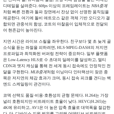
디테일을 살려준다. 60fps 이상의 프레임레이트는
NBA중계
처럼 빠른 전환과 돌파 장면에서 잔상 없이 선명한 움직임을
제공한다. 여기에 돌비 애트모스 같은 객체 기반 오디오가 결
합되면 관중석의 함성, 코트의 마찰음이 입체적으로 전달되
어 현존감이 높아진다.
지연 시간은 라이브 스릴을 좌우한다. 친구보다 몇 초 늦게 골
소식을 듣는 좌절을 피하려면, HLS·MPEG-DASH의 저지연
프로파일과 최적화된 버퍼링 전략이 중요하다. 일부 플랫폼
은 Low-Latency HLS로 수 초대의 딜레이를 달성하고, 멀티
CDN과 엣지 캐싱을 통해 전 세계 동시 접속에도 안정적인 전
달을 구현한다.
MLB중계
처럼 이닝마다 인터랙션이 잦은 종
목은 저지연의 체감 효과가 크며, 동시 접속 피크를 견디는 백
엔드 스케일링이 관건이다.
코덱 선택도 품질·비용·호환성의 균형 문제다. H.264는 가장
널리 호환되지만 비트레이트 효율이 낮다. HEVC(H.265)는
4K에 유리하고, AV1은 더 높은 압축 효율로 대역폭을 절감한
다. 단, 디바이스 지원 범위를 고려해 어댑티브 비트레이트