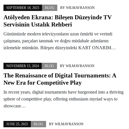
SEPTEMBER 18, 2025
BLOG
BY
WILMAVRANSON
Atölyeden Ekrana: Bileşen Düzeyinde TV
Servisinin Ustalık Rehberi
Günümüzde modern televizyonların uzun ömürlü ve verimli
çalışması, parçaları tanımak ve doğru müdahale adımlarını
izlemekle mümkün. Bileşen düzeyindeki KART ONARIM…
NOVEMBER 15, 2024
BLOG
BY
WILMAVRANSON
The Renaissance of Digital Tournaments: A
New Era for Competitive Play
In recent years, digital tournaments have burgeoned into a thriving
sphere of competitive play, offering enthusiasts myriad ways to
showcase…
JUNE 25, 2025
BLOG
BY
WILMAVRANSON