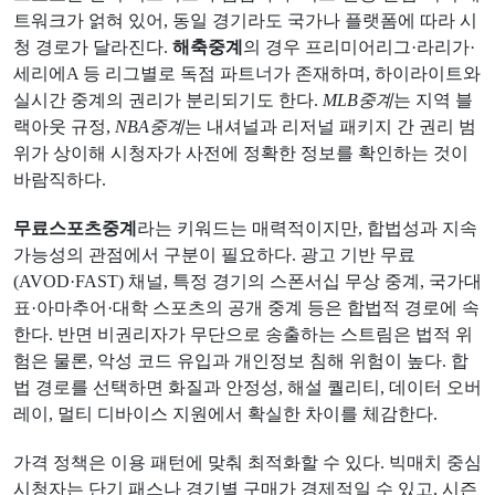
트워크가 얽혀 있어, 동일 경기라도 국가나 플랫폼에 따라 시
청 경로가 달라진다.
해축중계
의 경우 프리미어리그·라리가·
세리에A 등 리그별로 독점 파트너가 존재하며, 하이라이트와
실시간 중계의 권리가 분리되기도 한다.
MLB중계
는 지역 블
랙아웃 규정,
NBA중계
는 내셔널과 리저널 패키지 간 권리 범
위가 상이해 시청자가 사전에 정확한 정보를 확인하는 것이
바람직하다.
무료스포츠중계
라는 키워드는 매력적이지만, 합법성과 지속
가능성의 관점에서 구분이 필요하다. 광고 기반 무료
(AVOD·FAST) 채널, 특정 경기의 스폰서십 무상 중계, 국가대
표·아마추어·대학 스포츠의 공개 중계 등은 합법적 경로에 속
한다. 반면 비권리자가 무단으로 송출하는 스트림은 법적 위
험은 물론, 악성 코드 유입과 개인정보 침해 위험이 높다. 합
법 경로를 선택하면 화질과 안정성, 해설 퀄리티, 데이터 오버
레이, 멀티 디바이스 지원에서 확실한 차이를 체감한다.
가격 정책은 이용 패턴에 맞춰 최적화할 수 있다. 빅매치 중심
시청자는 단기 패스나 경기별 구매가 경제적일 수 있고, 시즌