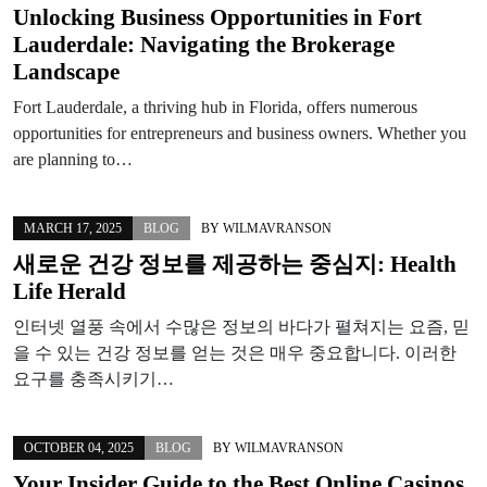
Unlocking Business Opportunities in Fort
Lauderdale: Navigating the Brokerage
Landscape
Fort Lauderdale, a thriving hub in Florida, offers numerous
opportunities for entrepreneurs and business owners. Whether you
are planning to…
MARCH 17, 2025
BLOG
BY
WILMAVRANSON
새로운 건강 정보를 제공하는 중심지: Health
Life Herald
인터넷 열풍 속에서 수많은 정보의 바다가 펼쳐지는 요즘, 믿
을 수 있는 건강 정보를 얻는 것은 매우 중요합니다. 이러한
요구를 충족시키기…
OCTOBER 04, 2025
BLOG
BY
WILMAVRANSON
Your Insider Guide to the Best Online Casinos