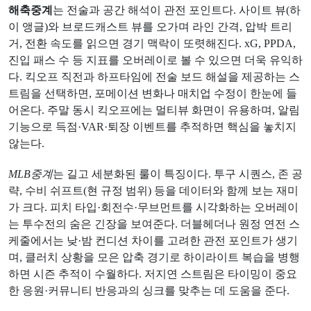
해축중계
는 전술과 공간 해석이 관전 포인트다. 사이트 뷰(하
이 앵글)와 브로드캐스트 뷰를 오가며 라인 간격, 압박 트리
거, 전환 속도를 읽으면 경기 맥락이 또렷해진다. xG, PPDA,
진입 패스 수 등 지표를 오버레이로 볼 수 있으면 더욱 유익하
다. 킥오프 직전과 하프타임에 전술 보드 해설을 제공하는 스
트림을 선택하면, 포메이션 변화나 매치업 수정이 한눈에 들
어온다. 주말 동시 킥오프에는 멀티뷰 화면이 유용하며, 알림
기능으로 득점·VAR·퇴장 이벤트를 추적하면 핵심을 놓치지
않는다.
MLB중계
는 길고 세분화된 룰이 특징이다. 투구 시퀀스, 존 공
략, 수비 쉬프트(현 규정 범위) 등을 데이터와 함께 보는 재미
가 크다. 피치 타입·회전수·무브먼트를 시각화하는 오버레이
는 투수전의 숨은 긴장을 보여준다. 더블헤더나 원정 연전 스
케줄에서는 낮·밤 컨디션 차이를 고려한 관전 포인트가 생기
며, 클러치 상황을 모은 압축 경기로 하이라이트 복습을 병행
하면 시즌 추적이 수월하다. 저지연 스트림은 타이밍이 중요
한 응원·커뮤니티 반응과의 싱크를 맞추는 데 도움을 준다.