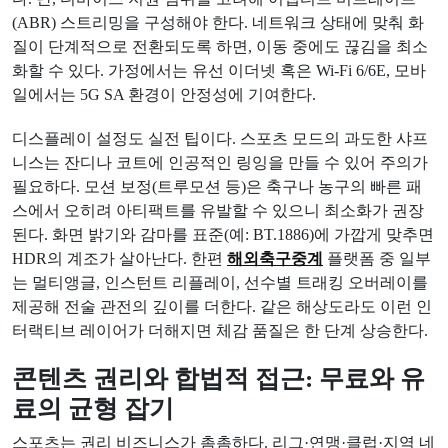
(ABR) 스트리밍을 구성해야 한다. 네트워크 상태에 맞춰 화
질이 단계적으로 전환되도록 하면, 이동 중에도 끊김을 최소
화할 수 있다. 가정에서는 유선 이더넷 혹은 Wi‑Fi 6/6E, 모바
일에서는 5G SA 환경이 안정성에 기여한다.
디스플레이 설정도 실전 팁이다. 스포츠 모드의 과도한 샤프
니스는 잔디나 코트에 인공적인 링잉을 만들 수 있어 주의가
필요하다. 모션 보정(트루모션 등)은 축구나 농구의 빠른 패
스에서 오히려 아티팩트를 유발할 수 있으니 최소화가 권장
된다. 화면 밝기와 감마를 표준(예: BT.1886)에 가깝게 맞추면
HDR의 계조가 살아난다. 한편
해외축구중계
플랫폼 중 일부
는 멀티앵글, 인스턴트 리플레이, 선수별 트래킹 오버레이를
제공해 전술 관전의 깊이를 더한다. 같은 해상도라도 이런 인
터랙티브 레이어가 더해지면 체감 품질은 한 단계 상승한다.
콘텐츠 권리와 합법적 접근: 무료와 유
료의 균형 잡기
스포츠는 권리 비즈니스가 촘촘하다. 리그·연맹·클럽·지역 네