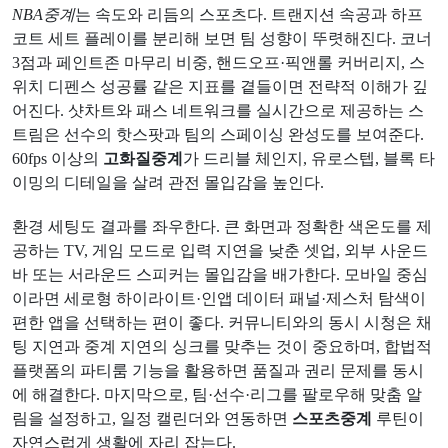
NBA중계
는 속도와 리듬의 스포츠다. 트랜지션 속공과 하프
코트 세트 플레이를 분리해 보면 팀 성향이 뚜렷해진다. 코너
3점과 페인트존 마무리 비중, 핸드오프·픽앤롤 커버리지, 스
위치 디펜스 성공률 같은 지표를 곁들이면 전략적 이해가 깊
어진다. 샷차트와 패스 네트워크를 실시간으로 제공하는 스
트림은 선수의 핫스팟과 팀의 스페이싱 완성도를 보여준다.
60fps 이상의
고화질중계
가 드리블 체인지, 유로스텝, 블록 타
이밍의 디테일을 살려 관전 몰입감을 높인다.
환경 세팅도 결과를 좌우한다. 큰 화면과 정확한 색온도를 제
공하는 TV, 게임 모드로 입력 지연을 낮춘 셋업, 외부 사운드
바 또는 서라운드 스피커는 몰입감을 배가한다. 모바일 중심
이라면 세로형 하이라이트·인앱 데이터 패널·제스처 탐색이
편한 앱을 선택하는 편이 좋다. 커뮤니티와의 동시 시청은 채
팅 지연과 중계 지연의 싱크를 맞추는 것이 중요하며, 합법적
플랫폼의 파티룸 기능을 활용하면 품질과 권리 문제를 동시
에 해결한다. 마지막으로, 팀·선수·리그를 팔로우해 맞춤 알
림을 설정하고, 일정 캘린더와 연동하면
스포츠중계
루틴이
자연스럽게 생활에 자리 잡는다.