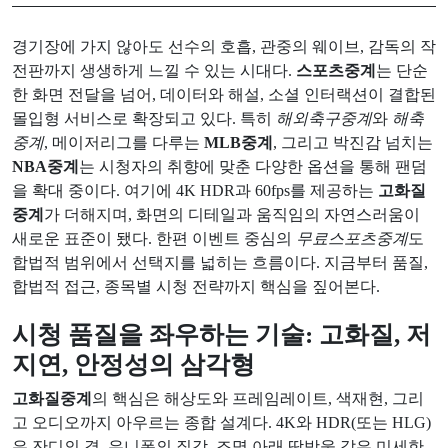
경기장에 가지 않아도 선수의 호흡, 관중의 웨이브, 감독의 작
전판까지 생생하게 느낄 수 있는 시대다.
스포츠중계
는 단순
한 화면 전달을 넘어, 데이터와 해설, 소셜 인터랙션이 결합된
몰입형 서비스로 확장되고 있다. 특히
해외축구중계
와
해축
중계
, 메이저리그를 다루는
MLB중계
, 그리고 박진감 넘치는
NBA중계
는 시청자의 취향에 맞춘 다양한 옵션을 통해 팬덤
을 확대 중이다. 여기에 4K HDR과 60fps를 제공하는
고화질
중계
가 더해지며, 화면의 디테일과 움직임의 자연스러움이
새로운 표준이 됐다. 한편 이벤트 중심의
무료스포츠중계
도
합법적 범위에서 선택지를 넓히는 흐름이다. 지금부터 품질,
합법적 접근, 종목별 시청 전략까지 핵심을 짚어본다.
시청 품질을 좌우하는 기술: 고화질, 저
지연, 안정성의 삼각형
고화질중계
의 핵심은 해상도와 프레임레이트, 색재현, 그리
고 오디오까지 아우르는 종합 설계다. 4K와 HDR(또는 HLG)
은 잔디의 결, 유니폼의 질감, 조명 아래 땀방울 같은 미세한