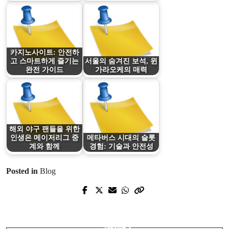
카지노사이트: 안전하
고 스마트하게 즐기는
서울의 숨겨진 보석, 윈
완전 가이드
가라오케의 매력
해외 야구 팬들을 위한
인생은 메이저리그 중
메타버스 시대의 슬롯
계와 함께
경험: 기술과 안전성
Posted in
Blog
Prev Post
Next Post
Cómo elegir los mejores casinos
鑽石戒指：在光影之間凝結的承諾與
online de México: guía práctica y
美學