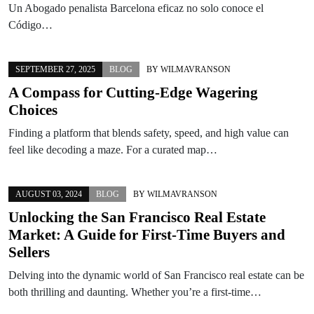
Un Abogado penalista Barcelona eficaz no solo conoce el
Código…
SEPTEMBER 27, 2025
BLOG
BY
WILMAVRANSON
A Compass for Cutting-Edge Wagering
Choices
Finding a platform that blends safety, speed, and high value can
feel like decoding a maze. For a curated map…
AUGUST 03, 2024
BLOG
BY
WILMAVRANSON
Unlocking the San Francisco Real Estate
Market: A Guide for First-Time Buyers and
Sellers
Delving into the dynamic world of San Francisco real estate can be
both thrilling and daunting. Whether you’re a first-time…