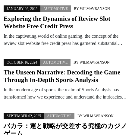
JANUARY 05, 2025
AUTOMOTIVE
BY
WILMAVRANSON
Exploring the Dynamics of Review Slot
Website Free Credit Press
In the captivating world of online gaming, the concept of the
review slot website free credit press has garnered substantial…
OCTOBER 16, 2024
AUTOMOTIVE
BY
WILMAVRANSON
The Unseen Narrative: Decoding the Game
Through In-Depth Sports Analysis
In the modern age of sports, the realm of Sports Analysis has
transformed how we experience and understand the intricacies…
SEPTEMBER 02, 2025
AUTOMOTIVE
BY
WILMAVRANSON
バカラ：運と戦略が交差する究極のカジノ
ゲーム