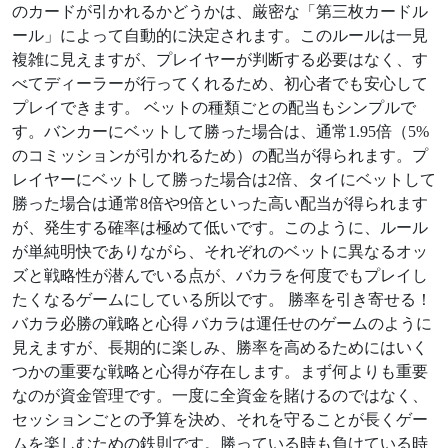
のカードが引かれるかどうかは、厳密な「第三枚カードル
ール」によって自動的に決定されます。このルールは一見
複雑に見えますが、プレイヤーが判断する必要はなく、す
べてディーラーが行ってくれるため、初心者でも安心して
プレイできます。 ベットの種類ごとの配当もシンプルで
す。バンカーにベットして勝った場合は、通常1.95倍（5%
のコミッションが引かれるため）の配当が得られます。プ
レイヤーにベットして勝った場合は2倍、タイにベットして
勝った場合は通常8倍や9倍といった高い配当が得られます
が、発生する確率は極めて低いです。このように、ルール
が単純明快でありながら、それぞれのベットに異なるオッ
ズと戦略性が潜んでいる点が、バカラを何度でもプレイし
たくなるゲームにしている所以です。 勝率を引き寄せる！
バカラ必勝の戦略と心得 バカラは運任せのゲームのように
見えますが、長期的に楽しみ、勝率を高めるためにはいく
つかの重要な戦略と心得が存在します。まず何よりも重要
なのが資金管理です。一度に全資金を賭けるのではなく、
セッションごとの予算を決め、それを守ることが長くゲー
ムを楽しむための鉄則です。勝っている時も負けている時