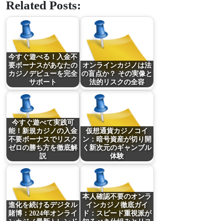
Related Posts:
今すぐ遊べる！入金不
要ボーナスがあなたの
オンラインカジノは法
カジノデビューを完全
の盲点か？ その実像と
サポート
法的リスクの全容
今すぐ遊べて実践可
能！新規カジノの入金
仮想通貨カジノコイ
不要ボーナスでリスク
ン：暗号資産が切り開
ゼロの勝ち方を徹底解
く新次元のギャンブル
説
体験
本人確認不要のオンラ
進化を続けるデジタル
インカジノ徹底ガイ
賭博：2024年オンライ
ド：スピード重視派が