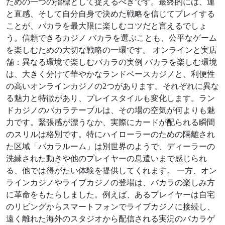
ための一つの指標として捉えるべきです。最終的には、運
と直感、そして自分自身で決めた戦略を信じてプレイする
ことが、バカラを最大限に楽しむコツだと言えるでしょ
う。信頼できるカジノ バカラを選ぶことも、公平なゲーム
を楽しむための大切な戦略の一環です。 オンラインと実店
舗：異なる環境で楽しむバカラの実例 バカラを楽しむ環境
は、大きく分けて華やかなランドベースカジノと、利便性
の高いオンラインカジノの2つがあります。それぞれに異な
る魅力と特徴があり、プレイスタイルも変化します。ラン
ドカジノのバカラテーブルは、その場の空気が何よりも魅
力です。緊張感が漂うなか、実際にカードが配られる瞬間
のスリルは格別です。特にハイローラーのための隔離され
た区域「バカラルーム」は別世界のようで、ディーラーの
洗練された動きや他のプレイヤーの息遣いまで感じられ
る、他では得がたい体験を提供してくれます。 一方、オン
ラインカジノやライブカジノの登場は、バカラの楽しみ方
に革命をもたらしました。例えば、あるプレイヤーは自宅
のリビングからスマートフォンでライブカジノに接続し、
遠く離れた海外のスタジオから配信される実況のバカラゲ