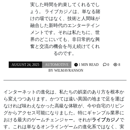
実した時間を約束してくれるでし
ょう。 ライブカジノは、単なる賭
けの場ではなく、技術と人間味が
融合した新時代のエンターテイン
メントです。それは私たちに、世
界のどこにいても、非日常的な興
奮と交流の機会を与え続けてくれ
るのです。
AUGUST 24, 2025
AUTOMOTIVE
1 MIN READ
0
8
BY
WILMAVRANSON
インターネットの進化は、私たちの娯楽のあり方を根本か
ら変えつつあります。かつては遠い異国の地まで足を運ば
なければ味わえなかった高級な体験が、今や自宅のリビン
グからアクセス可能になりました。特にギャンブル業界に
おける最大のゲームチェンジャー。それが
ライブカジノ
で
す。これは単なるオンラインゲームの進化系ではなく、実