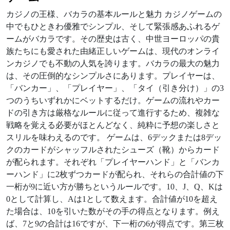
カジノの王様、バカラの基本ルールと魅力 カジノゲームの
中でもひときわ優雅でシンプル、そして緊張感あふれるゲ
ームがバカラです。その歴史は古く、中世ヨーロッパの貴
族たちにも愛された由緒正しいゲームは、現代のオンライ
ンカジノでも不動の人気を誇ります。バカラの最大の魅力
は、その圧倒的なシンプルさにあります。プレイヤーは、
「バンカー」、「プレイヤー」、「タイ（引き分け）」の3
つのうちいずれかにベットするだけ。ゲームの流れやカー
ドの引き方は厳格なルールに従って進行するため、複雑な
戦略を覚える必要がほとんどなく、純粋に予想の楽しさと
スリルを味わえるのです。 ゲームは、6デックまたは8デッ
クのカードがシャッフルされたシューズ（靴）からカード
が配られます。それぞれ「プレイヤーハンド」と「バンカ
ーハンド」に2枚ずつカードが配られ、それらの合計値の下
一桁が9に近い方が勝ちというルールです。10、J、Q、Kは
0として計算し、Aは1として数えます。合計値が10を超え
た場合は、10を引いた数がその手の得点となります。例え
ば、7と9の合計は16ですが、下一桁の6が得点です。第三枚