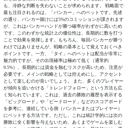
も、冷静な判断を失わないことが求められます。 戦略面で
最も注目されるのは、「バンカー」へのベットです。先述
の通り、バンカー賭けには5%のコミッションが課されます
が、これはバンカーハンドが勝つ確率がわずかに高いため
です。このわずかな統計上の優位性は、長期的に数を打つ
ことで効果を発揮します。もちろん、毎回バンカーが勝つ
わけではありませんが、戦略の基本として覚えておくべき
ポイントです。一方、「タイ」へのベットは配当が非常に
魅力的ですが、その出現確率は極めて低く（通常約
9.5%）、長期的には資金を蝕むリスクが高いため、注意が
必要です。メインの戦略としては控えめにし、アクセント
として楽しむのが良いでしょう。 また、多くのプレイヤー
が傾向を追いかける「トレンドフォロー」という方法も広
く知られています。これは、過去の勝敗の履歴を表示する
「ビッグロード」や「ビードロード」などのスコアボード
を参考に、連続している側（バンカーまたはプレイヤー）
にベットする方法です。ただし、これは統計学的には次の
勝敗に全く影響を与えないため、あくまでゲームを楽しむ