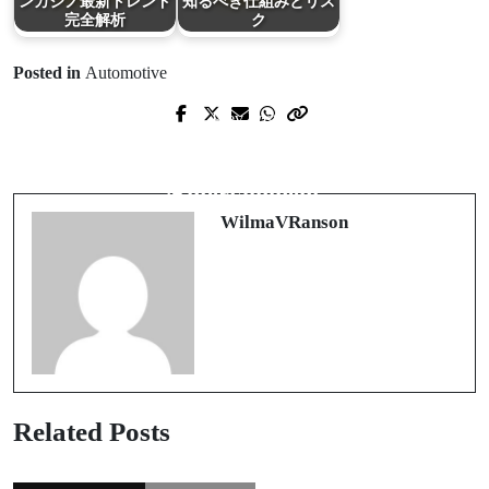
ンカジノ最新トレンド
知るべき仕組みとリス
完全解析
ク
Posted in
Automotive
Prev Post
Next Post
The Asphalt Arena: A Dance with
The Digital Gateway to Premier
Danger on Two Wheels
Entertainment
WilmaVRanson
Related Posts