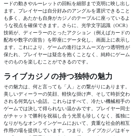
ードの動きやルーレットの回転を細部まで克明に映し出し
ます。プレイヤーは自分好みのアングルを選択できること
も多く、あたかも自身がカジノのテーブルに座っているよ
うな視点を確保できます。さらに、光学文字認識（OCR）
技術が、ディーラーのとったアクション（例えばカードの
配布や数字の宣告）を即座にデータ化し、画面上に表示し
ます。これにより、ゲームの進行はスムーズかつ透明性が
保たれ、プレイヤーは疑念を抱くことなく、純粋にゲーム
そのものを楽しむことができるのです。
ライブカジノの持つ独特の魅力
その魅力は、何と言っても「人」との繋がりにあります。
美しいディーラーの笑顔、軽快な掛け声、そして時折交わ
される何気ない会話。これらはすべて、冷たい機械相手の
ゲームでは決して得られない温かみです。プレイヤー同士
がチャットで勝利を祝福し合う光景も珍しくなく、孤独に
なりがちなオンラインゲームにおいて、貴重な社会的相互
作用の場を提供しています。つまり、
ライブカジノ
はギャ