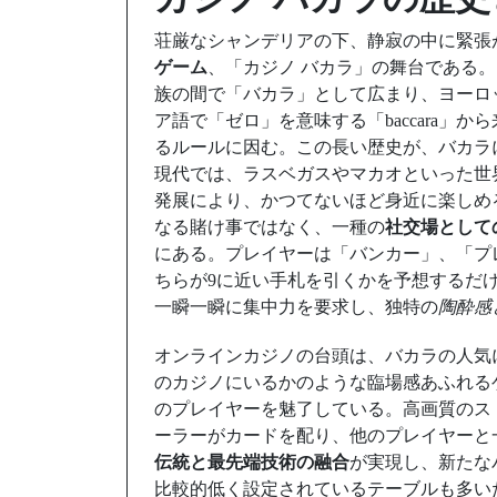
荘厳なシャンデリアの下、静寂の中に緊張
ゲーム
、「カジノ バカラ」の舞台である。
族の間で「バカラ」として広まり、ヨーロ
ア語で「ゼロ」を意味する「baccara」か
るルールに因む。この長い歴史が、バカラ
現代では、ラスベガスやマカオといった世
発展により、かつてないほど身近に楽しめ
なる賭け事ではなく、一種の
社交場として
にある。プレイヤーは「バンカー」、「プ
ちらが9に近い手札を引くかを予想するだ
一瞬一瞬に集中力を要求し、独特の
陶酔感
オンラインカジノの台頭は、バカラの人気
のカジノにいるかのような臨場感あふれる
のプレイヤーを魅了している。高画質のス
ーラーがカードを配り、他のプレイヤーと
伝統と最先端技術の融合
が実現し、新たな
比較的低く設定されているテーブルも多い