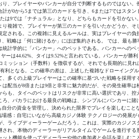
おり、プレイヤーやバンカーが自分で判断するものではない。
合計が0から5までは第三のカードを引き、6または7ではスタン
または9では「ナチュラル」となり、どちらもカードを引かない
より複雑で、プレイヤーが第三のカードを引いたかどうか、そ
規定される。この複雑に見えるルールは、実はプレイヤーの負
り、戦略は「何に賭けるか」にほぼ集約される。 では、最も勝
は統計学的に「バンカー」へのベットである。バンカーへのベ
レイヤーは44.62%、タイは9.52%と言われている。バンカーが
のコミッション（手数料）を徴収するが、それでも長期的に見れ
有利となる。この確率の差は、上述した複雑なドローイングル
て、多くの上級プレイヤーはこの確率に基づいた戦略を採用す
トは配当が8倍または9倍と非常に魅力的だが、その発生確率は
からも、タイへのベットはリスクが非常に高い選択であり、控
ころ、バカラにおける最良の戦略は、シンプルにバンカーに賭
も自分の資金を管理し、決められた限界でプレイを楽しむことな
臨場感：自宅にいながら高級カジノ体験 テクノロジーの発展が
が、ライブディーラーゲームだろう。これは、実際のカジノス
継され、本物のディーラーがリアルタイムでゲームを進行する
ャット機能を使ってディーラーや他の参加者と会話を楽しむこ