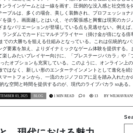
オンラインゲームとは一線を画す、圧倒的な没入感と社交性を
テーブルは、多くの場合、美しく装飾され、プロフェッショナ
ドを扱う。画面越しとはいえ、その緊張感と興奮は現実のカジ
ざまなバリエーションが登場している点も見逃せない。例えば
、ランダムでカードにマルチプライヤー（掛け金が倍になる倍
2倍までの大勝ちを狙える仕組みとなっている。これは伝統的なバ
ング要素を加え、よりダイナミックなゲーム体験を提供する。
て楽しみたいプレイヤー向けに、「プレステージバカラ」や「
ったオプションも充実している。このように、オンライン上の
倣ではなく、新しい形のエンターテインメントとして進化を続
スマートフォンから、一流のカジノフロアに足を踏み入れたか
的な空間と時間を提供するのが、現代のライブバカラ soある
TEMBER 03, 2025
BLOG
1 MIN READ
0
13
BY
WILMAVRAN
Se
史と、現代における魅力