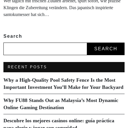
Wer täglich mit frischen Zutaten arbeitet, spürt sofort, wie präzise
Klingen die Zubereitung verändern. Das japanisch inspirierte
santokumesser hat sich…
Search
SEARCH
RECENT POSTS
Why a High-Quality Pool Safety Fence Is the Most
Important Investment You’ll Make for Your Backyard
Why FU88 Stands Out as Malaysia’s Most Dynamic
Online Gaming Destination
Descubre los mejores casinos online: guía práctica
para elegir y jugar con seguridad