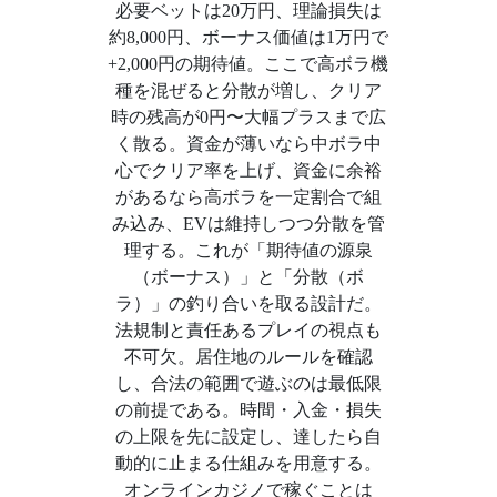
必要ベットは20万円、理論損失は
約8,000円、ボーナス価値は1万円で
+2,000円の期待値。ここで高ボラ機
種を混ぜると分散が増し、クリア
時の残高が0円〜大幅プラスまで広
く散る。資金が薄いなら中ボラ中
心でクリア率を上げ、資金に余裕
があるなら高ボラを一定割合で組
み込み、EVは維持しつつ分散を管
理する。これが「期待値の源泉
（ボーナス）」と「分散（ボ
ラ）」の釣り合いを取る設計だ。
法規制と責任あるプレイの視点も
不可欠。居住地のルールを確認
し、合法の範囲で遊ぶのは最低限
の前提である。時間・入金・損失
の上限を先に設定し、達したら自
動的に止まる仕組みを用意する。
オンラインカジノで稼ぐことは