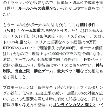
のトラッキングが容易なので、日単位・週単位で成績を振
り返り、
ルールからの逸脱
がなかったか点検する癖をつけ
たい。
もう一つの柱が
ボーナス
の活用だが、ここは
賭け条件
（WR）
と
ゲーム加重
の理解が不可欠。たとえば100%入金
ボーナス1万円、賭け条件20倍（ボーナス分のみ）、スロッ
ト100%加重なら、クリアに必要なベット総額は20万円。
RTP96%のスロットで理論損失は約8,000円、ボーナス価値
は1万円なので、理論上は+2,000円のプラス期待値になる。
逆に、テーブル系が10%加重で同じ条件だと、必要ベット
総額が跳ね上がり、期待値はマイナスに傾きやすい。
付与
制限、出金上限、禁止ゲーム、最大ベット額
などの細則も
必ず読むこと。
プロモーションは「条件が合う時だけ使う」フィルタリン
グが鉄則。低WR、出金上限が緩い、加重100%の対象が広
い、といった要素を満たす時に初めて武器になる。詳しい
情報収集や考え方の整理には
オンラインカジノ 稼ぐ
という