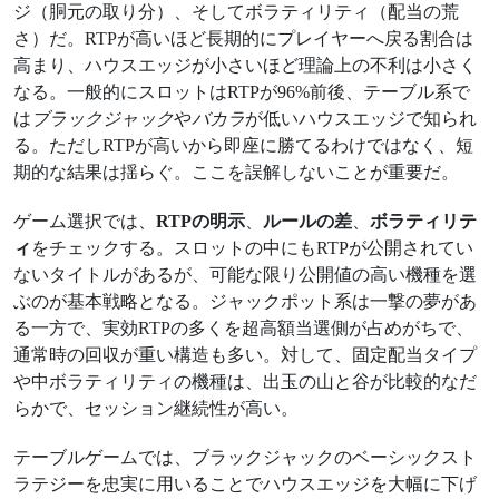
ジ（胴元の取り分）、そしてボラティリティ（配当の荒
さ）だ。RTPが高いほど長期的にプレイヤーへ戻る割合は
高まり、ハウスエッジが小さいほど理論上の不利は小さく
なる。一般的にスロットはRTPが96%前後、テーブル系で
は
ブラックジャック
や
バカラ
が低いハウスエッジで知られ
る。ただしRTPが高いから即座に勝てるわけではなく、短
期的な結果は揺らぐ。ここを誤解しないことが重要だ。
ゲーム選択では、
RTPの明示
、
ルールの差
、
ボラティリテ
ィ
をチェックする。スロットの中にもRTPが公開されてい
ないタイトルがあるが、可能な限り公開値の高い機種を選
ぶのが基本戦略となる。ジャックポット系は一撃の夢があ
る一方で、実効RTPの多くを超高額当選側が占めがちで、
通常時の回収が重い構造も多い。対して、固定配当タイプ
や中ボラティリティの機種は、出玉の山と谷が比較的なだ
らかで、セッション継続性が高い。
テーブルゲームでは、ブラックジャックのベーシックスト
ラテジーを忠実に用いることでハウスエッジを大幅に下げ