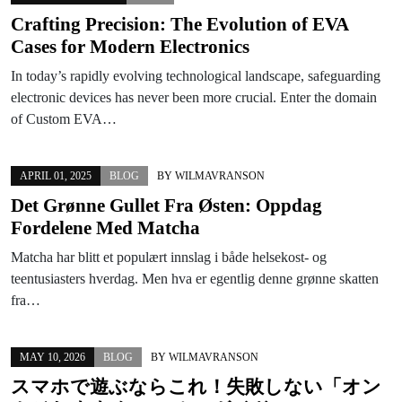
Crafting Precision: The Evolution of EVA
Cases for Modern Electronics
In today’s rapidly evolving technological landscape, safeguarding
electronic devices has never been more crucial. Enter the domain
of Custom EVA…
APRIL 01, 2025
BLOG
BY
WILMAVRANSON
Det Grønne Gullet Fra Østen: Oppdag
Fordelene Med Matcha
Matcha har blitt et populært innslag i både helsekost- og
teentusiasters hverdag. Men hva er egentlig denne grønne skatten
fra…
MAY 10, 2026
BLOG
BY
WILMAVRANSON
スマホで遊ぶならこれ！失敗しない「オン