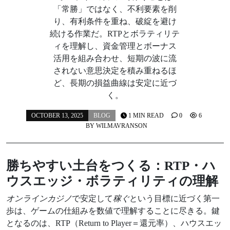
「常勝」ではなく、不利要素を削
り、有利条件を重ね、破綻を避け
続ける作業だ。RTPとボラティリテ
ィを理解し、資金管理とボーナス
活用を組み合わせ、短期の波に流
されない意思決定を積み重ねるほ
ど、長期の損益曲線は安定に近づ
く。
OCTOBER 13, 2025
BLOG
1 MIN READ
0
6
BY
WILMAVRANSON
勝ちやすい土台をつくる：RTP・ハ
ウスエッジ・ボラティリティの理解
オンラインカジノ
で安定して
稼ぐ
という目標に近づく第一
歩は、ゲームの仕組みを数値で理解することに尽きる。鍵
となるのは、RTP（Return to Player＝還元率）、ハウスエッ