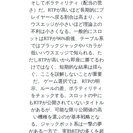
そしてボラティリティ（配当の荒
さ）だ。RTPが高いほど長期的にプ
レイヤーへ戻る割合は高まり、ハ
ウスエッジが小さいほど理論上の
不利は小さくなる。一般的にスロ
ットはRTPが96%前後、テーブル系
ではブラックジャックやバカラが
低いハウスエッジで知られる。た
だしRTPが高いから即座に勝てるわ
けではなく、短期的な結果は揺ら
ぐ。ここを誤解しないことが重要
だ。 ゲーム選択では、RTPの明
示、ルールの差、ボラティリティ
をチェックする。スロットの中に
もRTPが公開されていないタイトル
があるが、可能な限り公開値の高
い機種を選ぶのが基本戦略とな
る。ジャックポット系は一撃の夢
がある一方で、実効RTPの多くを超