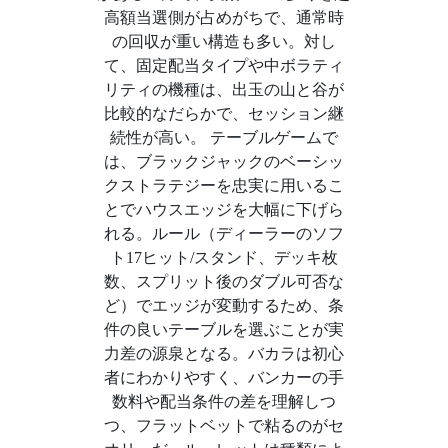
高額当選側が占めがちで、通常時
の回収が重い構造も多い。対し
て、固定配当タイプや中ボラティ
リティの機種は、出玉の山と谷が
比較的なだらかで、セッション継
続性が高い。 テーブルゲームで
は、ブラックジャックのベーシッ
クストラテジーを忠実に用いるこ
とでハウスエッジを大幅に下げら
れる。ルール（ディーラーのソフ
ト17ヒット/スタンド、デッキ枚
数、スプリット後のダブル可否な
ど）でエッジが変動するため、条
件の良いテーブルを選ぶことが実
力差の源泉となる。バカラは初心
者にわかりやすく、バンカーの手
数料や配当条件の差を理解しつ
つ、フラットベットで粘るのがセ