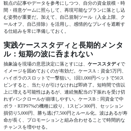
観点の記事やデータを参考にしつつ、自分の資金規模・時
間・得意ゲームに照らして、再現可能なプランに落とし込
む姿勢が重要だ。加えて、自己規制ツール（入金上限、ク
ールオフ、自己排除）を活用し、感情的なプレイを遮断す
る仕組みを常に準備しておく。
実践ケーススタディと長期的メンタ
ル：短期の波に呑まれない
抽象論を現場の意思決定に落とすには、
ケーススタディ
で
イメージを固めておくのが有効だ。ケースA：資金5万円、
ハイボラのスロットで一撃狙い。1回1,000円ベットで50ス
ピンすると、当たりが引けなければ即終了。短時間で倍以
上に増える可能性はあるが、連続無配当の下振れを受け切
れずバンクロールが崩壊しやすい。ケースB：同資金で中
ボラ・RTP97%の機種に絞り、1スピン300円、セッション
損切り5,000円、勝ち逃げ7,500円とルール化。波はあるが寿
命が長く、プロモーションと組み合わせることで時間的な
チャンスを増やせる。