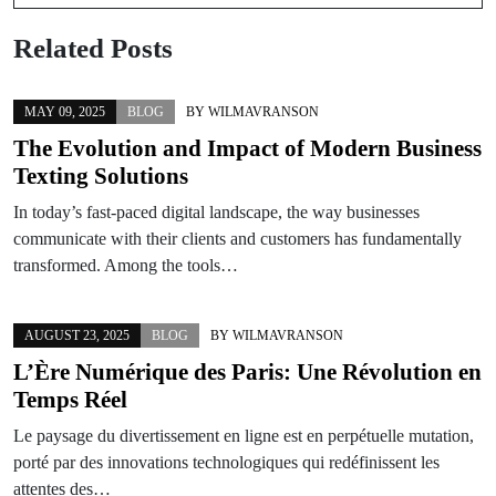
Related Posts
MAY 09, 2025
BLOG
BY
WILMAVRANSON
The Evolution and Impact of Modern Business
Texting Solutions
In today’s fast-paced digital landscape, the way businesses
communicate with their clients and customers has fundamentally
transformed. Among the tools…
AUGUST 23, 2025
BLOG
BY
WILMAVRANSON
L’Ère Numérique des Paris: Une Révolution en
Temps Réel
Le paysage du divertissement en ligne est en perpétuelle mutation,
porté par des innovations technologiques qui redéfinissent les
attentes des…