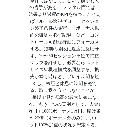
条件では小さく」という損小利大
の哲学がある。 メンタル面では、
結果より過程のKPIを持つ。たとえ
ば「ルール逸脱ゼロ」「セッショ
ン終了条件の厳守」「ボーナス規
約の確認を必ず記録」など、コン
トロール可能な行動にフォーカス
する。短期の勝敗に過度に反応せ
ず、30〜50セッション単位で損益
グラフを評価し、必要ならベット
サイズや機種構成を調整する。損
失が続く時ほど、プレイ時間を短
くし、検証と休息に時間を充て
る。取り返そうとしないことが、
長期で見た残高の最大防御にな
る。 もう一つの実例として、入金1
万円＋100%ボーナス1万円、賭け条
件20倍（ボーナス分のみ）、スロ
ット100%加重の状況を想定する。