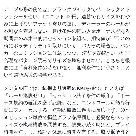
テーブル系の例では、ブラックジャックでベーシックスト
ラテジーを使い、1ユニット500円、連勝でもサイズをむや
みに上げないフラット寄りの運用。ディーラーのルールが
不利なら着席しない。賭け条件の軽い入金ボーナスがある
期間にのみ集中的にセッションを組み、期待値がプラスの
時にボラティリティを取りにいく。バカラの場合は、バン
カーのコミッションに注意しつつ、
連荘や罫線
といった非
合理なパターン読みでサイズを膨らませない。どちらも根
底には「有利条件の時だけ強く、無利条件では小さく」と
いう
損小利大
の哲学がある。
メンタル面では、
結果より過程のKPI
を持つ。たとえば
「ルール逸脱ゼロ」「セッション終了条件の厳守」「ボー
ナス規約の確認を必ず記録」など、コントロール可能な行
動にフォーカスする。短期の勝敗に過度に反応せず、30〜
50セッション単位で損益グラフを評価し、必要ならベット
サイズや機種構成を調整する。損失が続く時ほど、プレイ
時間を短くし、検証と休息に時間を充てる。
取り返そうと