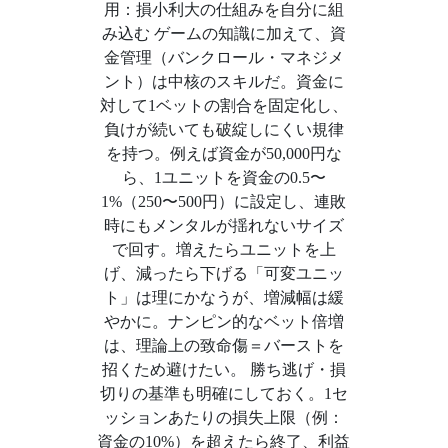
用：損小利大の仕組みを自分に組
み込む ゲームの知識に加えて、資
金管理（バンクロール・マネジメ
ント）は中核のスキルだ。資金に
対して1ベットの割合を固定化し、
負けが続いても破綻しにくい規律
を持つ。例えば資金が50,000円な
ら、1ユニットを資金の0.5〜
1%（250〜500円）に設定し、連敗
時にもメンタルが揺れないサイズ
で回す。増えたらユニットを上
げ、減ったら下げる「可変ユニッ
ト」は理にかなうが、増減幅は緩
やかに。ナンピン的なベット倍増
は、理論上の致命傷＝バーストを
招くため避けたい。 勝ち逃げ・損
切りの基準も明確にしておく。1セ
ッションあたりの損失上限（例：
資金の10%）を超えたら終了、利益