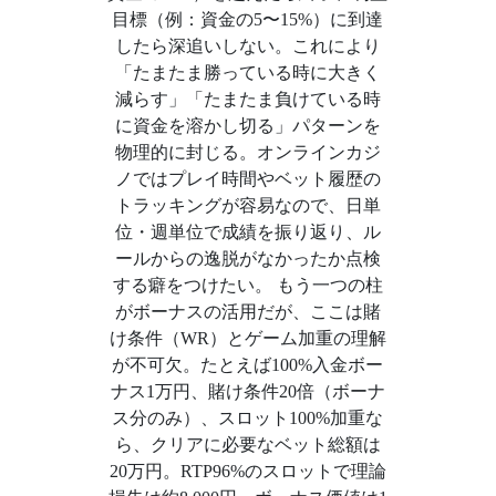
目標（例：資金の5〜15%）に到達
したら深追いしない。これにより
「たまたま勝っている時に大きく
減らす」「たまたま負けている時
に資金を溶かし切る」パターンを
物理的に封じる。オンラインカジ
ノではプレイ時間やベット履歴の
トラッキングが容易なので、日単
位・週単位で成績を振り返り、ル
ールからの逸脱がなかったか点検
する癖をつけたい。 もう一つの柱
がボーナスの活用だが、ここは賭
け条件（WR）とゲーム加重の理解
が不可欠。たとえば100%入金ボー
ナス1万円、賭け条件20倍（ボーナ
ス分のみ）、スロット100%加重な
ら、クリアに必要なベット総額は
20万円。RTP96%のスロットで理論