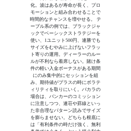
化。波はあるが寿命が長く、プロ
モーションと組み合わせることで
時間的なチャンスを増やせる。 テ
ーブル系の例では、ブラックジャ
ックでベーシックストラテジーを
使い、1ユニット500円、連勝でも
サイズをむやみに上げないフラッ
ト寄りの運用。ディーラーのルー
ルが不利なら着席しない。賭け条
件の軽い入金ボーナスがある期間
にのみ集中的にセッションを組
み、期待値がプラスの時にボラテ
ィリティを取りにいく。バカラの
場合は、バンカーのコミッション
に注意しつつ、連荘や罫線といっ
た非合理なパターン読みでサイズ
を膨らませない。どちらも根底に
は「有利条件の時だけ強く、無利