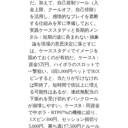
だ。加えて、自己規制ツール（入
金上限、クールオフ、自己排除）
を活用し、感情的なプレイを遮断
する仕組みを常に準備しておく。
実践ケーススタディと長期的メン
タル：短期の波に呑まれない 抽象
論を現場の意思決定に落とすに
は、ケーススタディでイメージを
固めておくのが有効だ。ケースA：
資金5万円、ハイボラのスロットで
一撃狙い。1回1,000円ベットで50ス
ピンすると、当たりが引けなけれ
ば即終了。短時間で倍以上に増え
る可能性はあるが、連続無配当の
下振れを受け切れずバンクロール
が崩壊しやすい。ケースB：同資金
で中ボラ・RTP97%の機種に絞り、
1スピン300円、セッション損切り
5,000円、勝ち逃げ7,500円とルール