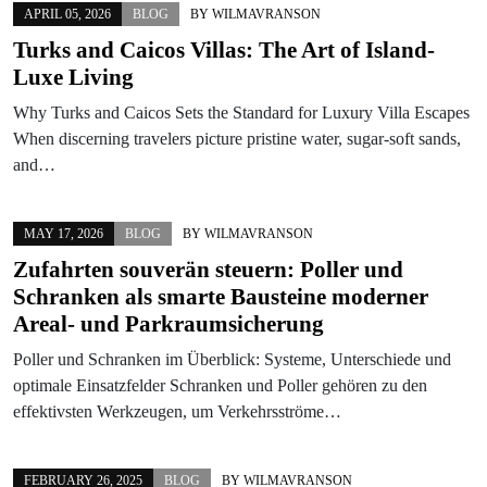
APRIL 05, 2026
BLOG
BY
WILMAVRANSON
Turks and Caicos Villas: The Art of Island-
Luxe Living
Why Turks and Caicos Sets the Standard for Luxury Villa Escapes
When discerning travelers picture pristine water, sugar-soft sands,
and…
MAY 17, 2026
BLOG
BY
WILMAVRANSON
Zufahrten souverän steuern: Poller und
Schranken als smarte Bausteine moderner
Areal- und Parkraumsicherung
Poller und Schranken im Überblick: Systeme, Unterschiede und
optimale Einsatzfelder Schranken und Poller gehören zu den
effektivsten Werkzeugen, um Verkehrsströme…
FEBRUARY 26, 2025
BLOG
BY
WILMAVRANSON