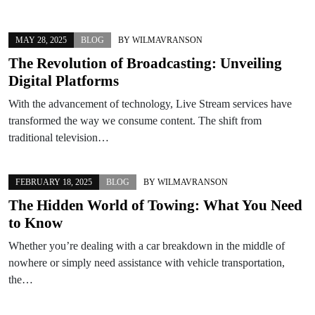
MAY 28, 2025
BLOG
BY
WILMAVRANSON
The Revolution of Broadcasting: Unveiling
Digital Platforms
With the advancement of technology, Live Stream services have
transformed the way we consume content. The shift from
traditional television…
FEBRUARY 18, 2025
BLOG
BY
WILMAVRANSON
The Hidden World of Towing: What You Need
to Know
Whether you’re dealing with a car breakdown in the middle of
nowhere or simply need assistance with vehicle transportation,
the…