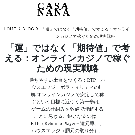
CASA
NANA
Skip
to
HOME
BLOG
「運」ではなく「期待値」で考える：オンライ
content
ンカジノで稼ぐための現実戦略
「運」ではなく「期待値」で考
える：オンラインカジノで稼ぐ
ための現実戦略
勝ちやすい土台をつくる：RTP・ハ
ウスエッジ・ボラティリティの理
解 オンラインカジノで安定して稼
ぐという目標に近づく第一歩は、
ゲームの仕組みを数値で理解する
ことに尽きる。鍵となるのは、
RTP（Return to Player＝還元率）、
ハウスエッジ（胴元の取り分）、