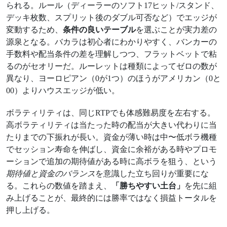
られる。ルール（ディーラーのソフト17ヒット/スタンド、
デッキ枚数、スプリット後のダブル可否など）でエッジが
変動するため、
条件の良いテーブル
を選ぶことが実力差の
源泉となる。バカラは初心者にわかりやすく、バンカーの
手数料や配当条件の差を理解しつつ、フラットベットで粘
るのがセオリーだ。ルーレットは種類によってゼロの数が
異なり、ヨーロピアン（0が1つ）のほうがアメリカン（0と
00）よりハウスエッジが低い。
ボラティリティは、同じRTPでも体感難易度を左右する。
高ボラティリティは当たった時の配当が大きい代わりに当
たりまでの下振れが長い。資金が薄い時は中〜低ボラ機種
でセッション寿命を伸ばし、資金に余裕がある時やプロモ
ーションで追加の期待値がある時に高ボラを狙う、という
期待値と資金のバランス
を意識した立ち回りが重要にな
る。これらの数値を踏まえ、
「勝ちやすい土台」
を先に組
み上げることが、最終的には勝率ではなく損益トータルを
押し上げる。