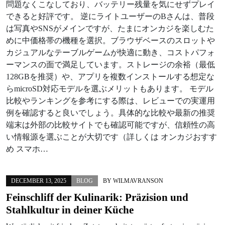
問題なくこなしており、バッテリー残量を気にせずプレイ
できると好評です。 逆にライトユーザーのBさんは、普段
は写真やSNSがメインですが、たまにオンカジを楽しむた
めに中価格帯の機種を選択。ブラウザベースのスロットや
カジュアルなテーブルゲームが快適に動き、コストパフォ
ーマンスの面で満足しています。ストレージの余裕（最低
128GBを推奨）や、アプリを複数インストールする想定な
らmicroSD対応モデルを選ぶメリットもあります。 モデル
比較やランキングを参考にする際は、レビューでの実運用
例を確認すると良いでしょう。具体的な比較や最新の推奨
端末は外部の比較サイトでも確認可能ですが、信頼性の高
い情報源を選ぶことが大切です（詳しくは オンカジおすす
め スマホ…
DECEMBER 13, 2025
BLOG
BY
WILMAVRANSON
Feinschliff der Kulinarik: Präzision und
Stahlkultur in deiner Küche