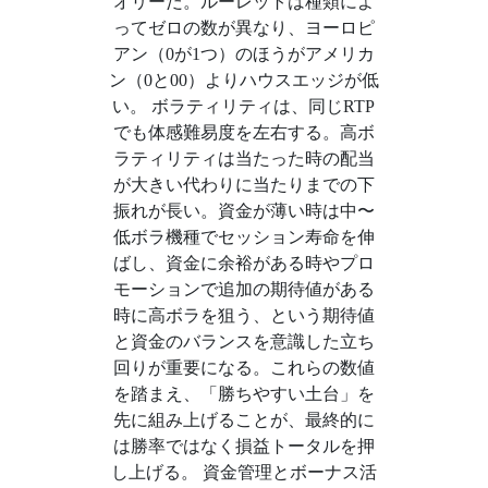
オリーだ。ルーレットは種類によ
ってゼロの数が異なり、ヨーロピ
アン（0が1つ）のほうがアメリカ
ン（0と00）よりハウスエッジが低
い。 ボラティリティは、同じRTP
でも体感難易度を左右する。高ボ
ラティリティは当たった時の配当
が大きい代わりに当たりまでの下
振れが長い。資金が薄い時は中〜
低ボラ機種でセッション寿命を伸
ばし、資金に余裕がある時やプロ
モーションで追加の期待値がある
時に高ボラを狙う、という期待値
と資金のバランスを意識した立ち
回りが重要になる。これらの数値
を踏まえ、「勝ちやすい土台」を
先に組み上げることが、最終的に
は勝率ではなく損益トータルを押
し上げる。 資金管理とボーナス活