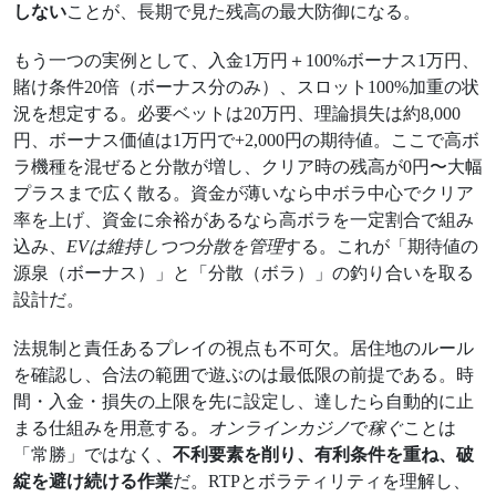
しない
ことが、長期で見た残高の最大防御になる。
もう一つの実例として、入金1万円＋100%ボーナス1万円、
賭け条件20倍（ボーナス分のみ）、スロット100%加重の状
況を想定する。必要ベットは20万円、理論損失は約8,000
円、ボーナス価値は1万円で+2,000円の期待値。ここで高ボ
ラ機種を混ぜると分散が増し、クリア時の残高が0円〜大幅
プラスまで広く散る。資金が薄いなら中ボラ中心でクリア
率を上げ、資金に余裕があるなら高ボラを一定割合で組み
込み、
EVは維持しつつ分散を管理
する。これが「期待値の
源泉（ボーナス）」と「分散（ボラ）」の釣り合いを取る
設計だ。
法規制と責任あるプレイの視点も不可欠。居住地のルール
を確認し、合法の範囲で遊ぶのは最低限の前提である。時
間・入金・損失の上限を先に設定し、達したら自動的に止
まる仕組みを用意する。
オンラインカジノ
で
稼ぐ
ことは
「常勝」ではなく、
不利要素を削り、有利条件を重ね、破
綻を避け続ける作業
だ。RTPとボラティリティを理解し、