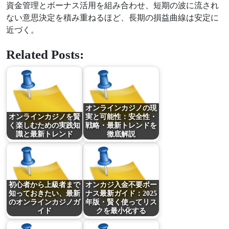
資金管理とボーナス活用を組み合わせ、短期の波に流され
ない意思決定を積み重ねるほど、長期の損益曲線は安定に
近づく。
Related Posts:
オンラインカジノの現
オンラインカジノを賢
実と可能性：安全性・
く楽しむための実践知
戦略・最新トレンドを
識と最新トレンド
徹底解説
初心者から上級者まで
オンカジ入金不要ボー
知っておきたい、最新
ナス最新ガイド：2025
のオンラインカジノガ
年版・賢く使ってリス
イド
クを最小化する