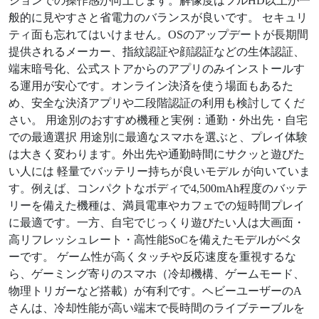
ションでの操作感が向上します。解像度はフルHD以上が一
般的に見やすさと省電力のバランスが良いです。 セキュリ
ティ面も忘れてはいけません。OSのアップデートが長期間
提供されるメーカー、指紋認証や顔認証などの生体認証、
端末暗号化、公式ストアからのアプリのみインストールす
る運用が安心です。オンライン決済を使う場面もあるた
め、安全な決済アプリや二段階認証の利用も検討してくだ
さい。 用途別のおすすめ機種と実例：通勤・外出先・自宅
での最適選択 用途別に最適なスマホを選ぶと、プレイ体験
は大きく変わります。外出先や通勤時間にサクッと遊びた
い人には 軽量でバッテリー持ちが良いモデル が向いていま
す。例えば、コンパクトなボディで4,500mAh程度のバッテ
リーを備えた機種は、満員電車やカフェでの短時間プレイ
に最適です。一方、自宅でじっくり遊びたい人は大画面・
高リフレッシュレート・高性能SoCを備えたモデルがベタ
ーです。 ゲーム性が高くタッチや反応速度を重視するな
ら、ゲーミング寄りのスマホ（冷却機構、ゲームモード、
物理トリガーなど搭載）が有利です。ヘビーユーザーのA
さんは、冷却性能が高い端末で長時間のライブテーブルを