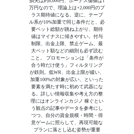
損失は約8,000円、ボーナス価値は1
万円なので、理論上は+2,000円のプ
ラス期待値になる。逆に、テーブ
ル系が10%加重で同じ条件だと、必
要ベット総額が跳ね上がり、期待
値はマイナスに傾きやすい。付与
制限、出金上限、禁止ゲーム、最
大ベット額などの細則も必ず読む
こと。 プロモーションは「条件が
合う時だけ使う」フィルタリング
が鉄則。低WR、出金上限が緩い、
加重100%の対象が広い、といった
要素を満たす時に初めて武器にな
る。詳しい情報収集や考え方の整
理にはオンラインカジノ 稼ぐとい
う観点の記事やデータを参考にし
つつ、自分の資金規模・時間・得
意ゲームに照らして、再現可能な
プランに落とし込む姿勢が重要