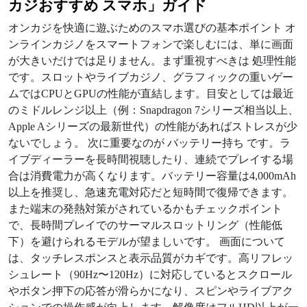
カジおすすめ スマホ」ガイド
オンカジを快適に遊ぶためのスマホ選びの基本ポイント オ
ンラインカジノをスマートフォンで楽しむには、単に画面
が大きいだけでは足りません。まず重視すべきは 処理性能
です。スロットやライブカジノ、グラフィックの重いゲー
ムではCPUとGPUの性能が直結します。目安としては最近
のミドルレンジ以上（例：Snapdragon 7シリーズ相当以上、
Apple Aシリーズの最新世代）の性能があればストレスが少
ないでしょう。 次に重要なのが バッテリー持ち です。ラ
イブディーラーを長時間視聴したり、連続でプレイする場
合は消費電力が高くなります。バッテリー容量は4,000mAh
以上を推奨し、急速充電対応だと短時間で復帰できます。
また端末の発熱対策がされているかもチェックポイント
で、長時間プレイでのサーマルスロットリング（性能低
下）を避けられるモデルが望ましいです。 画面について
は、タッチレスポンスと表示品質がカギです。高リフレッ
シュレート（90Hz〜120Hz）に対応しているとスクロール
やボタン押下の応答が滑らかになり、スピンやライブアク