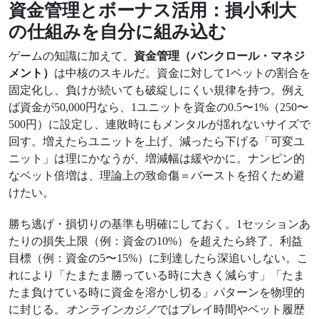
資金管理とボーナス活用：損小利大
の仕組みを自分に組み込む
ゲームの知識に加えて、
資金管理（バンクロール・マネジ
メント）
は中核のスキルだ。資金に対して1ベットの割合を
固定化し、負けが続いても破綻しにくい規律を持つ。例え
ば資金が50,000円なら、1ユニットを資金の0.5〜1%（250〜
500円）に設定し、連敗時にもメンタルが揺れないサイズで
回す。増えたらユニットを上げ、減ったら下げる「可変ユ
ニット」は理にかなうが、増減幅は緩やかに。ナンピン的
なベット倍増は、理論上の致命傷＝バーストを招くため避
けたい。
勝ち逃げ・損切りの基準も明確にしておく。1セッションあ
たりの損失上限（例：資金の10%）を超えたら終了、利益
目標（例：資金の5〜15%）に到達したら深追いしない。こ
れにより「たまたま勝っている時に大きく減らす」「たま
たま負けている時に資金を溶かし切る」パターンを物理的
に封じる。
オンラインカジノ
ではプレイ時間やベット履歴