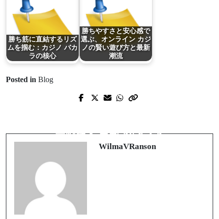
勝ちやすさと安心感で
勝ち筋に直結するリズ
選ぶ、オンライン カジ
ムを掴む：カジノ バカ
ノの賢い遊び方と最新
ラの核心
潮流
Posted in
Blog
Prev Post
Next Post
Het beste Nederlandse online casino
勝ち筋を磨くためのブック メーカ
vinden: veiligheid, waarde en
ー戦略と最新トレンド
speelplezier in balans
WilmaVRanson