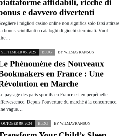
piattaforme affidabili, ricche di
bonus e davvero divertenti
cegliere i migliori casino online non significa solo farsi attirare
a bonus scintillanti o cataloghi di giochi sterminati. Vuol
dire…
SEPTEMBER 05, 2025
BLOG
BY
WILMAVRANSON
Le Phénomène des Nouveaux
Bookmakers en France : Une
Révolution en Marche
e paysage des paris sportifs en France est en perpétuelle
effervescence. Depuis l’ouverture du marché à la concurrence,
une vague…
OCTOBER 09, 2024
BLOG
BY
WILMAVRANSON
Transform Your Child’s Sleep