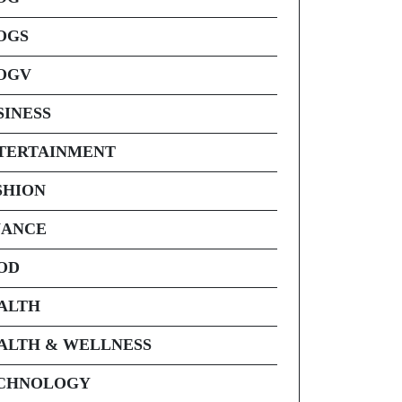
OGS
OGV
SINESS
TERTAINMENT
SHION
NANCE
OD
ALTH
ALTH & WELLNESS
CHNOLOGY