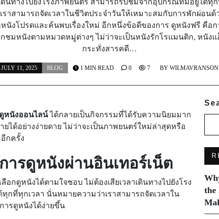
เดินทางไปยังโรงภาพยนตร์ สามารถรับชมจากอุปกรณ์ที่มีอยู่ได้ทุกที
ราสามารถจัดเวลาในชีวิตประจำวันให้เหมาะสมกับการพักผ่อนด้ว
หาหนังโปรดและค้นพบเรื่องใหม่ อีกหนึ่งข้อดีของการ ดูหนังฟรี คือ
กชมหนังตามหมวดหมู่ต่างๆ ไม่ว่าจะเป็นหนังรักโรแมนติก, หนังแอ็
กระทั่งสารคดี…
JULY 11, 2025
BLOG
1 MIN READ
0
7
BY
WILMAVRANSON
Se
ดูหนังออนไลน์
ได้กลายเป็นกิจกรรมที่ได้รับความนิยมมาก
ายได้อย่างง่ายดาย ไม่ว่าจะเป็นภาพยนตร์ใหม่ล่าสุดหรือ
ีกครั้ง
R
ดูหนังผ่านอินเทอร์เน็ต
Why
ลือกดูหนังได้ตามใจชอบ ไม่ต้องเสียเวลาเดินทางไปยังโรง
the
ด้ทุกที่ทุกเวลา นั่นหมายความว่าเราสามารถจัดเวลาใน
Mak
ารดูหนังได้ง่ายขึ้น