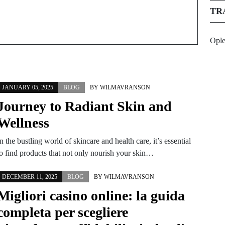
TR
Opl
JANUARY 05, 2025
BLOG
BY
WILMAVRANSON
Journey to Radiant Skin and
Wellness
n the bustling world of skincare and health care, it’s essential
to find products that not only nourish your skin…
DECEMBER 11, 2025
BLOG
BY
WILMAVRANSON
Migliori casino online: la guida
completa per scegliere