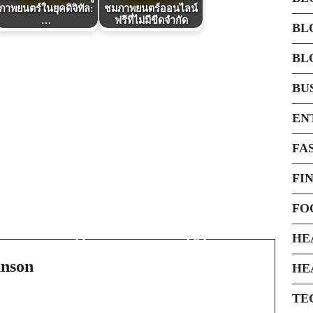
ภาพยนตร์ในยุคดิจิทัล:
ชมภาพยนตร์ออนไลน์
…
ฟรีที่ไม่มีขีดจำกัด
BL
BL
BU
EN
FA
FI
Next Post
Scoprire l'Italia
FO
d
Segreta: Un Viaggio tra
HE
Misteri e Leggende
nson
HE
TE