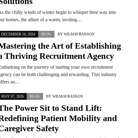
Solutions
As the chilly winds of winter begin to whisper their way into
our homes, the allure of a warm, inviting…
DECEMBER 16, 2024
BLOG
BY
WILMAVRANSON
Mastering the Art of Establishing
a Thriving Recruitment Agency
Embarking on the journey of starting your own recruitment
agency can be both challenging and rewarding. This industry
offers an…
MAY 07, 2026
BLOG
BY
WILMAVRANSON
The Power Sit to Stand Lift:
Redefining Patient Mobility and
Caregiver Safety