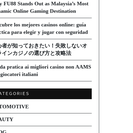
 FU88 Stands Out as Malaysia’s Most
amic Online Gaming Destination
cubre los mejores casinos online: guía
ctica para elegir y jugar con seguridad
心者が知っておきたい！失敗しないオ
ラインカジノの選び方と攻略法
da pratica ai migliori casino non AAMS
giocatori italiani
ATEGORIES
TOMOTIVE
AUTY
OG